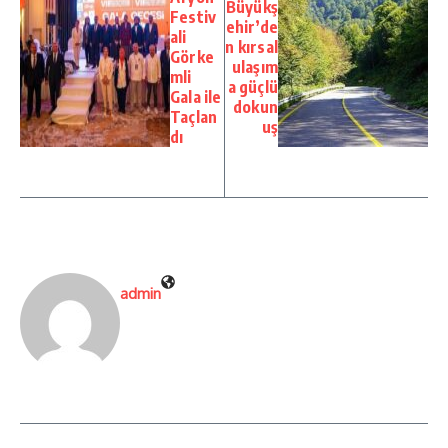
Büyükş
Festiv
ehir’de
ali
n kırsal
Görke
ulaşım
mli
a güçlü
Gala ile
dokun
Taçlan
uş
dı
admin