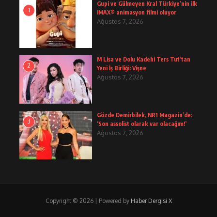
Gupi ve Gülmeyen Kral Türkiye’nin ilk
1
IMAX® animasyon filmi oluyor
Ağustos 7, 2026
M Lisa ve Dolu Kadehi Ters Tut’tan
2
Yeni İş Birliği: Vişne
Ağustos 7, 2026
Gözde Demirbilek, NR1 Magazin’de:
3
‘Son assolist olarak var olacağım!’
Ağustos 7, 2026
Copyright © 2026 | Powered by
Haber Dergisi X