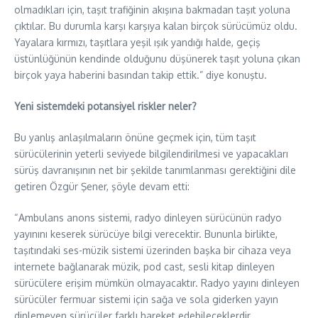
olmadıkları için, taşıt trafiğinin akışına bakmadan taşıt yoluna
çıktılar. Bu durumla karşı karşıya kalan birçok sürücümüz oldu.
Yayalara kırmızı, taşıtlara yeşil ışık yandığı halde, geçiş
üstünlüğünün kendinde olduğunu düşünerek taşıt yoluna çıkan
birçok yaya haberini basından takip ettik.” diye konuştu.
Yeni sistemdeki potansiyel riskler neler?
Bu yanlış anlaşılmaların önüne geçmek için, tüm taşıt
sürücülerinin yeterli seviyede bilgilendirilmesi ve yapacakları
sürüş davranışının net bir şekilde tanımlanması gerektiğini dile
getiren Özgür Şener, şöyle devam etti:
“Ambulans anons sistemi, radyo dinleyen sürücünün radyo
yayınını keserek sürücüye bilgi verecektir. Bununla birlikte,
taşıtındaki ses-müzik sistemi üzerinden başka bir cihaza veya
internete bağlanarak müzik, pod cast, sesli kitap dinleyen
sürücülere erişim mümkün olmayacaktır. Radyo yayını dinleyen
sürücüler fermuar sistemi için sağa ve sola giderken yayın
dinlemeyen sürücüler farklı hareket edebileceklerdir.