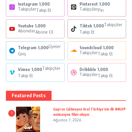
Instagram
1,000
Pinterest
1,000
Takipçiler
Takipçiler
Takip Et
Pin
Takipçiler
Youtube
1,000
Tiktok
1,000
Aboneler
Abone Ol
Takip Et
Üyeler
Telegram
1,000
Soundcloud
1,000
Takipçiler
Giriş
Takip Et
Takipçiler
Vimeo
1,000
Dribbble
1,000
Takipçiler
Takip Et
Takip Et
Featured Posts
Gupi ve Gülmeyen Kral Türkiye’nin ilk IMAX®
1
animasyon filmi oluyor
Ağustos 7, 2026