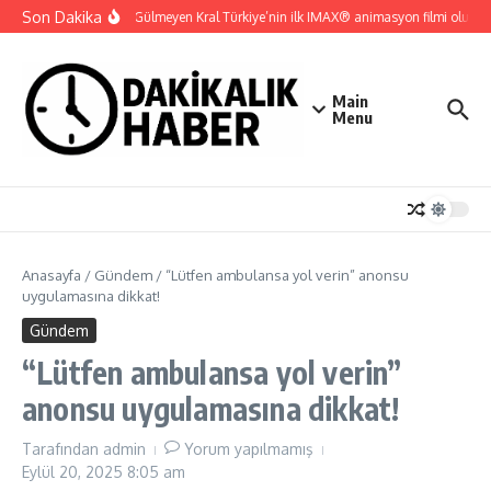
İçeriğe atla
Son Dakika
Gupi ve Gülmeyen Kral Türkiye’nin ilk IMAX® animasyon filmi oluyor
Main
Menu
Anasayfa
/
Gündem
/
“Lütfen ambulansa yol verin” anonsu
uygulamasına dikkat!
Gündem
“Lütfen ambulansa yol verin”
anonsu uygulamasına dikkat!
Tarafından
admin
Yorum yapılmamış
Eylül 20, 2025
8:05 am