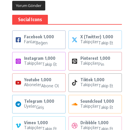
Social Icons
Facebook
1,000
X (Twitter)
1,000
Fanlar
Takipçiler
Beğen
Takip Et
Instagram
1,000
Pinterest
1,000
Takipçiler
Takipçiler
Takip Et
Pin
Youtube
1,000
Tiktok
1,000
Aboneler
Takipçiler
Abone Ol
Takip Et
Telegram
1,000
Soundcloud
1,000
Üyeler
Takipçiler
Giriş
Takip Et
Vimeo
1,000
Dribbble
1,000
Takipçiler
Takipçiler
Takip Et
Takip Et