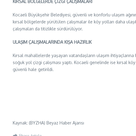
KIRSAL BÖLGELERDE ÇİZGİ ÇALIŞMALARI
Kocaeli Büyükşehir Belediyesi, güvenli ve konforlu ulaşım ağını
kırsal bölgelerde yürütülen çalışmalar ile köy yolları daha ulaş
çalışmaları da titizlikle sürdürülüyor.
ULAŞIM ÇALIŞMALARINDA KIŞA HAZIRLIK
Kırsal mahallelerde yaşayan vatandaşların ulaşım ihtiyaçlarına h
soğuk yol çizgi çalışması yaptı. Kocaeli genelinde ise kırsal kö
güvenli hale getirildi.
Kaynak: (BYZHA) Beyaz Haber Ajansı
Share Article