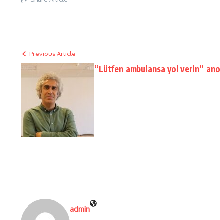
Previous Article
“Lütfen ambulansa yol verin” an
admin