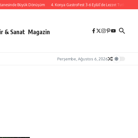
inde Büyük Dönüşüm
4. Konya GastroFest 3-6 Eylül’de Lezzet Tutkunlarını Ağır
ür & Sanat
Magazin
Perşembe, Ağustos 6, 2026