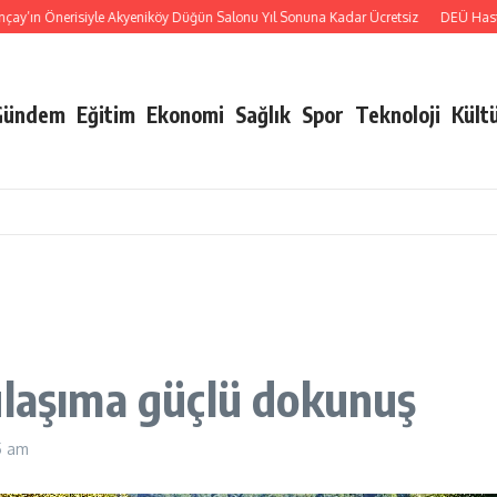
n Önerisiyle Akyeniköy Düğün Salonu Yıl Sonuna Kadar Ücretsiz
DEÜ Hastanes
Gündem
Eğitim
Ekonomi
Sağlık
Spor
Teknoloji
Kült
ulaşıma güçlü dokunuş
5 am