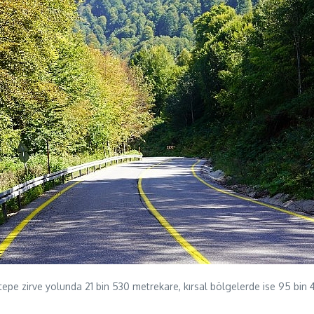
tepe zirve yolunda 21 bin 530 metrekare, kırsal bölgelerde ise 95 bin 4