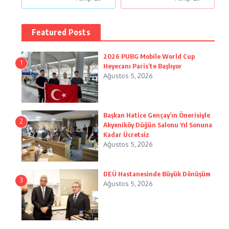
Featured Posts
2026 PUBG Mobile World Cup
1
Heyecanı Paris’te Başlıyor
Ağustos 5, 2026
Başkan Hatice Gençay’ın Önerisiyle
2
Akyeniköy Düğün Salonu Yıl Sonuna
Kadar Ücretsiz
Ağustos 5, 2026
DEÜ Hastanesinde Büyük Dönüşüm
3
Ağustos 5, 2026