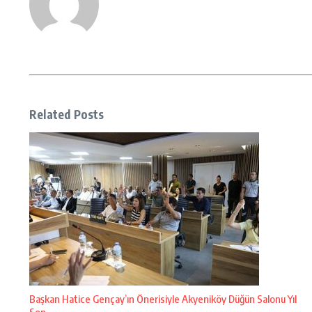
Related Posts
Başkan Hatice Gençay’ın Önerisiyle Akyeniköy Düğün Salonu Yıl