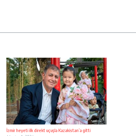
İzmir heyeti ilk direkt uçuşla Kazakistan’a gitti