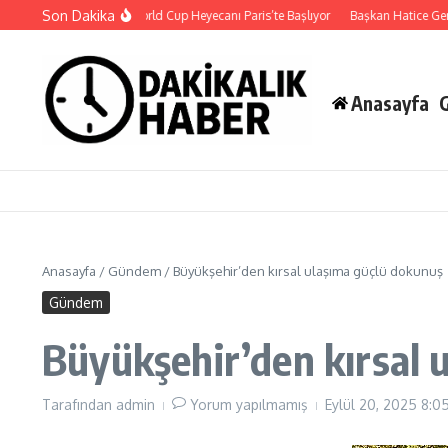
İçeriğe atla
Son Dakika
026 PUBG Mobile World Cup Heyecanı Paris’te Başlıyor
Başkan Hatice Gençay’ı
Anasayfa
Anasayfa
/
Gündem
/
Büyükşehir’den kırsal ulaşıma güçlü dokunuş
Gündem
Büyükşehir’den kırsal 
Tarafından
admin
Yorum yapılmamış
Eylül 20, 2025
8:0