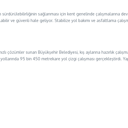
n sürdürülebilirliğinin sağlanması için kent genelinde çalışmalarına 
ılabilir ve güvenli hale geliyor. Stabilize yol bakımı ve asfaltlama ça
ızlı çözümler sunan Büyükşehir Belediyesi, kış aylarına hazırlık çalışm
y yollarında 95 bin 450 metrekare yol çizgi çalışması gerçekleştirdi. Y