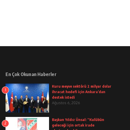
En Çok Okunan Haberler
Kuru meyve sektörü 2 milyar dolar
1
ihracat hedefi için Ankara’dan
destek istedi
Ağustos 6, 2026
Başkan Yıldız Ünsal: “Kulübün
2
geleceği için ortak irade