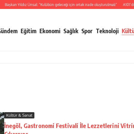
an Yıldız Ünsal: “Kulübün geleceği için ortak irade oluşturulmalı”
A101’den 6 Ağ
Gündem
Eğitim
Ekonomi
Sağlık
Spor
Teknoloji
Kült
Kültür & Sanat
İnegöl, Gastronomi Festivali İle Lezzetlerini Vitr
Çıkarıyor