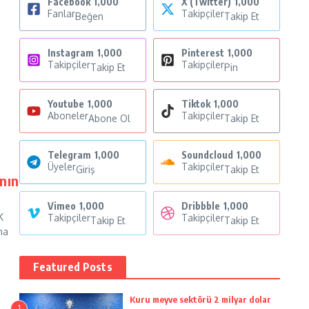
Facebook
1,000
X (Twitter)
1,000
Fanlar
Takipçiler
Beğen
Takip Et
Instagram
1,000
Pinterest
1,000
Takipçiler
Takipçiler
Takip Et
Pin
Youtube
1,000
Tiktok
1,000
Aboneler
Takipçiler
Abone Ol
Takip Et
Telegram
1,000
Soundcloud
1,000
Üyeler
Takipçiler
Giriş
Takip Et
nın
Vimeo
1,000
Dribbble
1,000
K
Takipçiler
Takipçiler
Takip Et
Takip Et
na
Featured Posts
Kuru meyve sektörü 2 milyar dolar
1