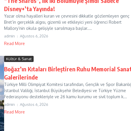
“The Shards”, İlk İki Bölümüyle Şimdi Sadece
Disney+’ta Yayında!
Yazar olma hayalleri kuran ve çevresini dikkatle gözlemleyen genç
Bret’in gerçeklik algısı, gizemli ve etkileyici yeni öğrenci Robert
Mallory’nin okula gelişiyle sarsılmaya başlar....
admin
Ağustos 6, 2026
Read More
Kültür & Sanat
Boğaz’ın Kıtaları Birleştiren Ruhu Memorial Sana
Galerilerinde
Türkiye Milli Olimpiyat Komitesi tarafından, Gençlik ve Spor Bakanlığ
İstanbul Valiliği, İstanbul Büyükşehir Belediyesi ve Türkiye Yüzme
Federasyonu destekleriyle ve 26 kamu kurumu ve sivil toplum k...
admin
Ağustos 6, 2026
Read More