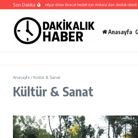
İçeriğe atla
Son Dakika
ru meyve sektörü 2 milyar dolar ihracat hedefi için Ankara’dan destek istedi
Başk
Anasayfa
Anasayfa
/
Kültür & Sanat
Kültür & Sanat