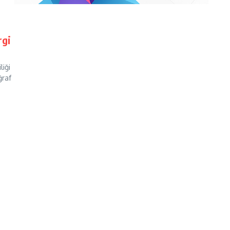
rgi
liği
ğraf