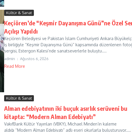
Kültür & Sanat
Keçiören’de “Keşmir Dayanışma Günü”ne Özel Se
Açılışı Yapıldı
Keçiören Belediyesi ve Pakistan İslam Cumhuriyeti Ankara Büyükelçi
iş birliğiyle “Keşmir Dayanışma Günü” kapsamında düzenlenen foto
sergisi, Estergon Kalesi’nde sanatseverlerle buluştu....
admin
Ağustos 6, 2026
Read More
Kültür & Sanat
Alman edebiyatının iki buçuk asırlık serüveni bu
kitapta: “Modern Alman Edebiyatı”
VakıfBank Kültür Yayınları (VBKY), Michael Minden’in kaleme
aldığı “Modern Alman Edebiyatı” adlı eseri okurlarla buluşturuyor....