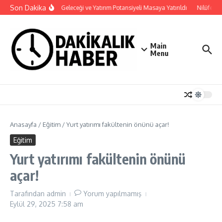
İçeriğe atla
Son Dakika
Haymana’nın Geleceği ve Yatırım Potansiyeli Masaya Yatırıldı
Nilüfer’de
Main
Menu
Anasayfa
/
Eğitim
/
Yurt yatırımı fakültenin önünü açar!
Eğitim
Yurt yatırımı fakültenin önünü
açar!
Tarafından
admin
Yorum yapılmamış
Eylül 29, 2025
7:58 am