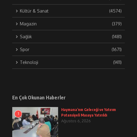
Kültür & Sanat
(4574)
Magazin
(379)
Sağlık
(1481)
Spor
(1671)
Teknoloji
(1411)
En Çok Okunan Haberler
Haymana’nın Geleceği ve Yatırım
1
Potansiyeli Masaya Yatırıldı
Ağustos 6, 2026