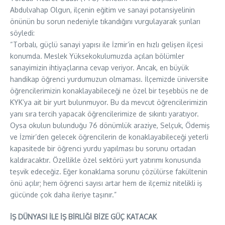
Abdulvahap Olgun, ilçenin eğitim ve sanayi potansiyelinin
önünün bu sorun nedeniyle tıkandığını vurgulayarak şunları
söyledi:
“Torbalı, güçlü sanayi yapısı ile İzmir’in en hızlı gelişen ilçesi
konumda. Meslek Yüksekokulumuzda açılan bölümler
sanayimizin ihtiyaçlarına cevap veriyor. Ancak, en büyük
handikap öğrenci yurdumuzun olmaması. İlçemizde üniversite
öğrencilerimizin konaklayabileceği ne özel bir teşebbüs ne de
KYK’ya ait bir yurt bulunmuyor. Bu da mevcut öğrencilerimizin
yanı sıra tercih yapacak öğrencilerimize de sıkıntı yaratıyor.
Oysa okulun bulunduğu 76 dönümlük araziye, Selçuk, Ödemiş
ve İzmir’den gelecek öğrencilerin de konaklayabileceği yeterli
kapasitede bir öğrenci yurdu yapılması bu sorunu ortadan
kaldıracaktır. Özellikle özel sektörü yurt yatırımı konusunda
teşvik edeceğiz. Eğer konaklama sorunu çözülürse fakültenin
önü açılır; hem öğrenci sayısı artar hem de ilçemiz nitelikli iş
gücünde çok daha ileriye taşınır.”
İŞ DÜNYASI İLE İŞ BİRLİĞİ BİZE GÜÇ KATACAK