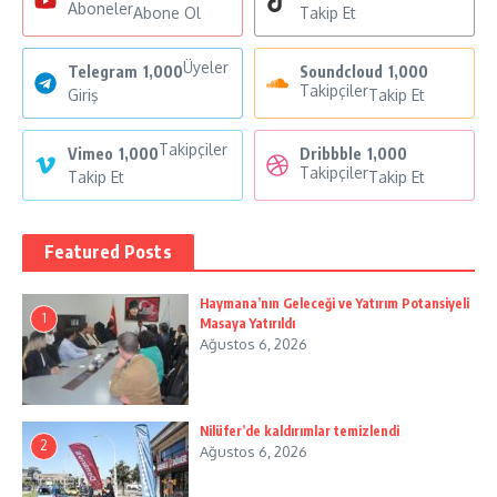
Aboneler
Abone Ol
Takip Et
Üyeler
Telegram
1,000
Soundcloud
1,000
Takipçiler
Giriş
Takip Et
Takipçiler
Vimeo
1,000
Dribbble
1,000
Takipçiler
Takip Et
Takip Et
Featured Posts
Haymana’nın Geleceği ve Yatırım Potansiyeli
1
Masaya Yatırıldı
Ağustos 6, 2026
Nilüfer’de kaldırımlar temizlendi
2
Ağustos 6, 2026