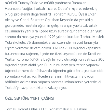
müdürü Tuncay Dikici ve müdür yardımcısı Ramazan
Hacımustafaoğlu, Torbalı Ticaret Odası’nı ziyaret ederek iş
birliği projelerini değerlendirdi. Yönetim Kurulu Üyesi Erkan
Aksoy ve Genel Sekreter Oğuzhan Kırşan’ın da yer aldığı
görüşmede, mesleki eğitimin gelişmesi için yapılacak ortak
çalışmaların yanı sıra ilçede uzun süredir gündemde olan yurt
sorunu da masaya yatırıldı. 1993 yılında kurulan Torbalı Meslek
Yüksekokulu, 76 dönümlük arazi üzerinde mevcut binasıyla
eğitim vermeye devam ediyor. Okulda 600 öğrenci kapasitesi
bulunmasına rağmen, ilçede ne özel teşebbüs ne de Kredi ve
Yurtlar Kurumu (KYK)’na bağlı bir yurt olmadığı için yalnızca 300
öğrenci eğitim alabiliyor. Bu durum, hem yeni tercih yapacak
öğrenciler hem de hâlihazırda öğrenim görenler açısından ciddi
sorunlara yol açıyor. İlçede sanayinin ihtiyaçlarına uygun
bölümler açılmasına rağmen barınma imkanlarının yetersizliği
Torbalı’yı cazip olmaktan uzaklaştırıyor.
ÖZEL SEKTÖRE ‘YURT’ ÇAĞRISI
Torbalı Ticaret Odası (TTO) Yönetim Kurulu Başkanı