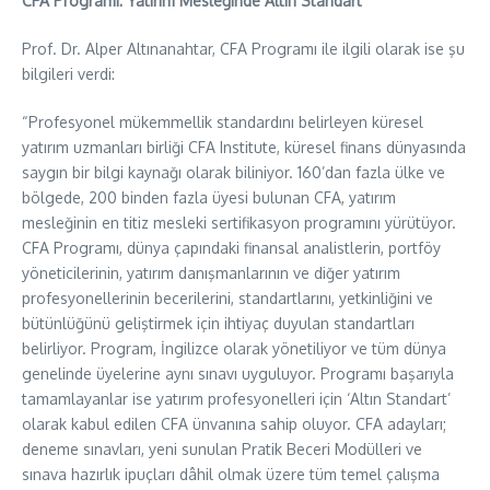
CFA Programı: Yatırım Mesleğinde Altın Standart
Prof. Dr. Alper Altınanahtar, CFA Programı ile ilgili olarak ise şu
bilgileri verdi:
“Profesyonel mükemmellik standardını belirleyen küresel
yatırım uzmanları birliği CFA Institute, küresel finans dünyasında
saygın bir bilgi kaynağı olarak biliniyor. 160’dan fazla ülke ve
bölgede, 200 binden fazla üyesi bulunan CFA, yatırım
mesleğinin en titiz mesleki sertifikasyon programını yürütüyor.
CFA Programı, dünya çapındaki finansal analistlerin, portföy
yöneticilerinin, yatırım danışmanlarının ve diğer yatırım
profesyonellerinin becerilerini, standartlarını, yetkinliğini ve
bütünlüğünü geliştirmek için ihtiyaç duyulan standartları
belirliyor. Program, İngilizce olarak yönetiliyor ve tüm dünya
genelinde üyelerine aynı sınavı uyguluyor. Programı başarıyla
tamamlayanlar ise yatırım profesyonelleri için ‘Altın Standart’
olarak kabul edilen CFA ünvanına sahip oluyor. CFA adayları;
deneme sınavları, yeni sunulan Pratik Beceri Modülleri ve
sınava hazırlık ipuçları dâhil olmak üzere tüm temel çalışma