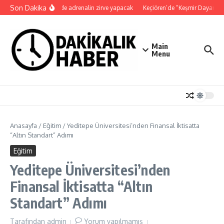
İçeriğe atla
Son Dakika
Kocaeli’de adrenalin zirve yapacak
Keçiören’de “Keşmir Dayanışma 
Main
Menu
Anasayfa
/
Eğitim
/
Yeditepe Üniversitesi’nden Finansal İktisatta
“Altın Standart” Adımı
Eğitim
Yeditepe Üniversitesi’nden
Finansal İktisatta “Altın
Standart” Adımı
Tarafından
admin
Yorum yapılmamış