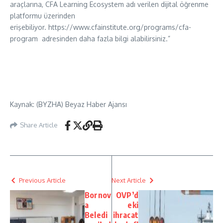
araçlarına, CFA Learning Ecosystem adı verilen dijital öğrenme
platformu üzerinden
erişebiliyor. https://www.cfainstitute.org/programs/cfa-
program adresinden daha fazla bilgi alabilirsiniz.”
Kaynak: (BYZHA) Beyaz Haber Ajansı
Share Article
Previous Article
Next Article
Bornov
OVP’d
a
eki
Beledi
ihracat