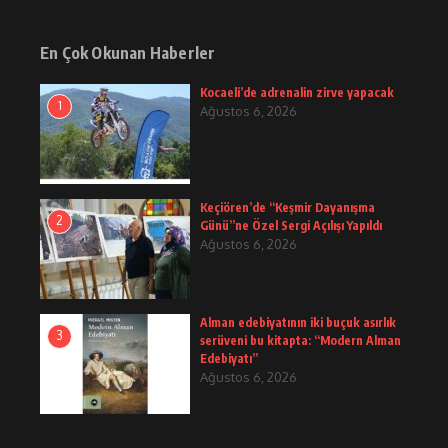
En Çok Okunan Haberler
Kocaeli’de adrenalin zirve yapacak
1
Ağustos 6, 2026
Keçiören’de “Keşmir Dayanışma
2
Günü”ne Özel Sergi Açılışı Yapıldı
Ağustos 6, 2026
Alman edebiyatının iki buçuk asırlık
3
serüveni bu kitapta: “Modern Alman
Edebiyatı”
Ağustos 6, 2026