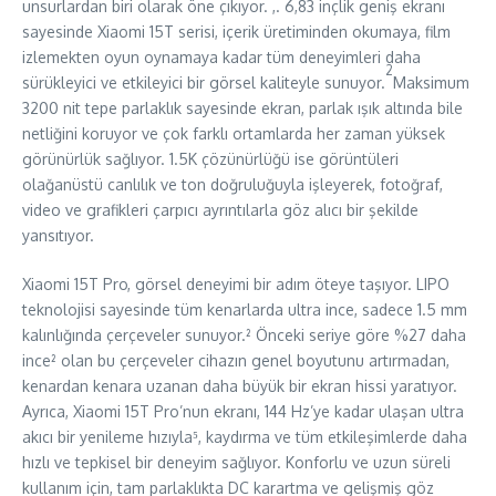
unsurlardan biri olarak öne çıkıyor. ,. 6,83 inçlik geniş ekranı
sayesinde Xiaomi 15T serisi, içerik üretiminden okumaya, film
izlemekten oyun oynamaya kadar tüm deneyimleri daha
2
sürükleyici ve etkileyici bir görsel kaliteyle sunuyor.
Maksimum
3200 nit tepe parlaklık sayesinde ekran, parlak ışık altında bile
netliğini koruyor ve çok farklı ortamlarda her zaman yüksek
görünürlük sağlıyor. 1.5K çözünürlüğü ise görüntüleri
olağanüstü canlılık ve ton doğruluğuyla işleyerek, fotoğraf,
video ve grafikleri çarpıcı ayrıntılarla göz alıcı bir şekilde
yansıtıyor.
Xiaomi 15T Pro, görsel deneyimi bir adım öteye taşıyor. LIPO
teknolojisi sayesinde tüm kenarlarda ultra ince, sadece 1.5 mm
kalınlığında çerçeveler sunuyor.² Önceki seriye göre %27 daha
ince² olan bu çerçeveler cihazın genel boyutunu artırmadan,
kenardan kenara uzanan daha büyük bir ekran hissi yaratıyor.
Ayrıca, Xiaomi 15T Pro’nun ekranı, 144 Hz’ye kadar ulaşan ultra
akıcı bir yenileme hızıyla⁵, kaydırma ve tüm etkileşimlerde daha
hızlı ve tepkisel bir deneyim sağlıyor. Konforlu ve uzun süreli
kullanım için, tam parlaklıkta DC karartma ve gelişmiş göz