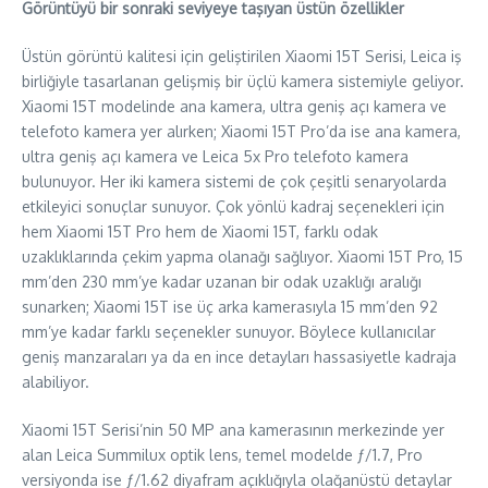
Görüntüyü bir sonraki seviyeye taşıyan üstün özellikler
Üstün görüntü kalitesi için geliştirilen Xiaomi 15T Serisi, Leica iş
birliğiyle tasarlanan gelişmiş bir üçlü kamera sistemiyle geliyor.
Xiaomi 15T modelinde ana kamera, ultra geniş açı kamera ve
telefoto kamera yer alırken; Xiaomi 15T Pro’da ise ana kamera,
ultra geniş açı kamera ve Leica 5x Pro telefoto kamera
bulunuyor. Her iki kamera sistemi de çok çeşitli senaryolarda
etkileyici sonuçlar sunuyor. Çok yönlü kadraj seçenekleri için
hem Xiaomi 15T Pro hem de Xiaomi 15T, farklı odak
uzaklıklarında çekim yapma olanağı sağlıyor. Xiaomi 15T Pro, 15
mm’den 230 mm’ye kadar uzanan bir odak uzaklığı aralığı
sunarken; Xiaomi 15T ise üç arka kamerasıyla 15 mm’den 92
mm’ye kadar farklı seçenekler sunuyor. Böylece kullanıcılar
geniş manzaraları ya da en ince detayları hassasiyetle kadraja
alabiliyor.
Xiaomi 15T Serisi’nin 50 MP ana kamerasının merkezinde yer
alan Leica Summilux optik lens, temel modelde ƒ/1.7, Pro
versiyonda ise ƒ/1.62 diyafram açıklığıyla olağanüstü detaylar