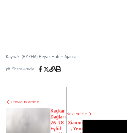
Kaynak: (BYZHA) Beyaz Haber Ajansı
Share Article
Previous Article
Kaçkar
Next Article
Dağları
26-28
Xiaomi
Eylül
, Yeni