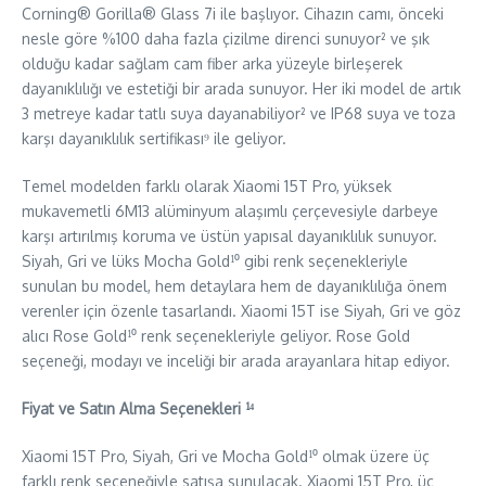
Corning® Gorilla® Glass 7i ile başlıyor. Cihazın camı, önceki
nesle göre %100 daha fazla çizilme direnci sunuyor² ve şık
olduğu kadar sağlam cam fiber arka yüzeyle birleşerek
dayanıklılığı ve estetiği bir arada sunuyor. Her iki model de artık
3 metreye kadar tatlı suya dayanabiliyor² ve IP68 suya ve toza
karşı dayanıklılık sertifikası⁹ ile geliyor.
Temel modelden farklı olarak Xiaomi 15T Pro, yüksek
mukavemetli 6M13 alüminyum alaşımlı çerçevesiyle darbeye
karşı artırılmış koruma ve üstün yapısal dayanıklılık sunuyor.
Siyah, Gri ve lüks Mocha Gold¹⁰ gibi renk seçenekleriyle
sunulan bu model, hem detaylara hem de dayanıklılığa önem
verenler için özenle tasarlandı. Xiaomi 15T ise Siyah, Gri ve göz
alıcı Rose Gold¹⁰ renk seçenekleriyle geliyor. Rose Gold
seçeneği, modayı ve inceliği bir arada arayanlara hitap ediyor.
Fiyat ve Satın Alma Seçenekleri ¹⁴
Xiaomi 15T Pro, Siyah, Gri ve Mocha Gold¹⁰ olmak üzere üç
farklı renk seçeneğiyle satışa sunulacak. Xiaomi 15T Pro, üç