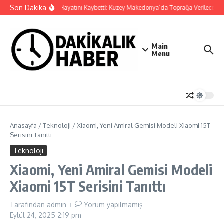
İçeriğe atla
Son Dakika
Cansever Hayatını Kaybetti: Kuzey Makedonya’da Toprağa Verilecek
Main
Menu
Anasayfa
/
Teknoloji
/
Xiaomi, Yeni Amiral Gemisi Modeli Xiaomi 15T
Serisini Tanıttı
Teknoloji
Xiaomi, Yeni Amiral Gemisi Modeli
Xiaomi 15T Serisini Tanıttı
Tarafından
admin
Yorum yapılmamış
Eylül 24, 2025
2:19 pm