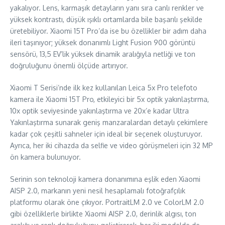
yakalıyor. Lens, karmaşık detayların yanı sıra canlı renkler ve
yüksek kontrastı, düşük ışıklı ortamlarda bile başarılı şekilde
üretebiliyor. Xiaomi 15T Pro’da ise bu özellikler bir adım daha
ileri taşınıyor; yüksek donanımlı Light Fusion 900 görüntü
sensörü, 13,5 EV’lik yüksek dinamik aralığıyla netliği ve ton
doğruluğunu önemli ölçüde artırıyor.
Xiaomi T Serisi’nde ilk kez kullanılan Leica 5x Pro telefoto
kamera ile Xiaomi 15T Pro, etkileyici bir 5x optik yakınlaştırma,
10x optik seviyesinde yakınlaştırma ve 20x’e kadar Ultra
Yakınlaştırma sunarak geniş manzaralardan detaylı çekimlere
kadar çok çeşitli sahneler için ideal bir seçenek oluşturuyor.
Ayrıca, her iki cihazda da selfie ve video görüşmeleri için 32 MP
ön kamera bulunuyor.
Serinin son teknoloji kamera donanımına eşlik eden Xiaomi
AISP 2.0, markanın yeni nesil hesaplamalı fotoğrafçılık
platformu olarak öne çıkıyor. PortraitLM 2.0 ve ColorLM 2.0
gibi özelliklerle birlikte Xiaomi AISP 2.0, derinlik algısı, ton