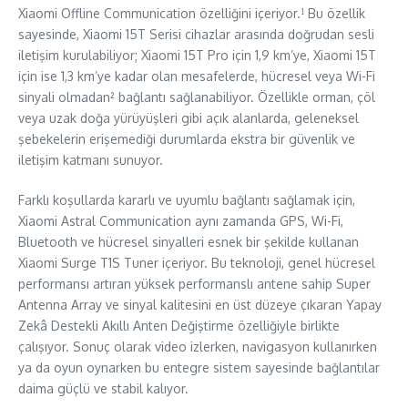
Xiaomi Offline Communication özelliğini içeriyor.¹ Bu özellik
sayesinde, Xiaomi 15T Serisi cihazlar arasında doğrudan sesli
iletişim kurulabiliyor; Xiaomi 15T Pro için 1,9 km’ye, Xiaomi 15T
için ise 1,3 km’ye kadar olan mesafelerde, hücresel veya Wi-Fi
sinyali olmadan² bağlantı sağlanabiliyor. Özellikle orman, çöl
veya uzak doğa yürüyüşleri gibi açık alanlarda, geleneksel
şebekelerin erişemediği durumlarda ekstra bir güvenlik ve
iletişim katmanı sunuyor.
Farklı koşullarda kararlı ve uyumlu bağlantı sağlamak için,
Xiaomi Astral Communication aynı zamanda GPS, Wi-Fi,
Bluetooth ve hücresel sinyalleri esnek bir şekilde kullanan
Xiaomi Surge T1S Tuner içeriyor. Bu teknoloji, genel hücresel
performansı artıran yüksek performanslı antene sahip Super
Antenna Array ve sinyal kalitesini en üst düzeye çıkaran Yapay
Zekâ Destekli Akıllı Anten Değiştirme özelliğiyle birlikte
çalışıyor. Sonuç olarak video izlerken, navigasyon kullanırken
ya da oyun oynarken bu entegre sistem sayesinde bağlantılar
daima güçlü ve stabil kalıyor.