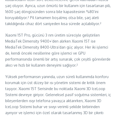
şarj oluyor. Ayrıca, uzun ömürlü bir kullanım için tasarlanan pili,
1600 şarj döngüsünden sonra bile kapasitesinin %80’ini
koruyabiliyor.² Pil tamamen boşalmış olsa bile, şarj aleti
takıldığında cihaz dört saniyeden kısa sürede açılabiliyor.²
Xiaomi 15T Pro, gücünü 3 nm üretim süreciyle geliştirilen
MediaTek Dimensity 9400+’den alırken Xiaomi 15T ise
MediaTek Dimensity 8400-Ultra’dan güç alıyor. Her iki işlemci
de, kendi önceki nesillerine göre işlemci ve GPU
performansında önemli bir artış sunarak, çok çeşitli görevlerde
akıcı ve hızlı bir kullanım deneyimi sağlıyor.²
Yüksek performansın yanında, uzun süreli kullanımda konforu
korumak için üst düzey bir ısı yönetim sistemi de kritik önem
taşıyor. Xiaomi 15T Serisinde bu noktada Xiaomi 3D IceLoop
Sistemi devreye giriyor. Geleneksel pasif soğutma sistemleri, iç
bileşenlerden ısıyı telefona yavaşça aktarırken, Xiaomi 3D
IceLoop Sistemi buhar ve sıvıyı verimli şekilde birbirinden
ayırıyor ve işlemci için özel olarak tasarlanmış 3D bir çıkıntı