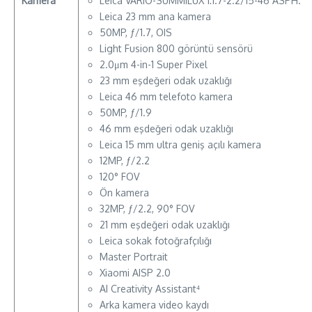
Kamera
Leica VARIO-SUMMILUX 1:1.7-2.2/15-46 ASPH.
Leica 23 mm ana kamera
50MP, ƒ/1.7, OIS
Light Fusion 800 görüntü sensörü
2.0μm 4-in-1 Super Pixel
23 mm eşdeğeri odak uzaklığı
Leica 46 mm telefoto kamera
50MP, ƒ/1.9
46 mm eşdeğeri odak uzaklığı
Leica 15 mm ultra geniş açılı kamera
12MP, ƒ/2.2
120° FOV
Ön kamera
32MP, ƒ/2.2, 90° FOV
21 mm eşdeğeri odak uzaklığı
Leica sokak fotoğrafçılığı
Master Portrait
Xiaomi AISP 2.0
AI Creativity Assistant⁴
Arka kamera video kaydı