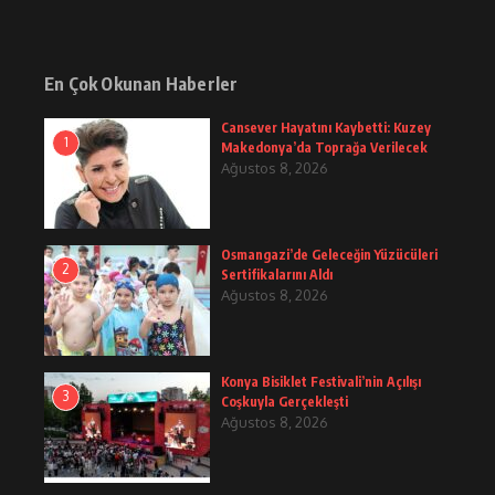
En Çok Okunan Haberler
Cansever Hayatını Kaybetti: Kuzey
1
Makedonya’da Toprağa Verilecek
Ağustos 8, 2026
Osmangazi’de Geleceğin Yüzücüleri
2
Sertifikalarını Aldı
Ağustos 8, 2026
Konya Bisiklet Festivali’nin Açılışı
3
Coşkuyla Gerçekleşti
Ağustos 8, 2026