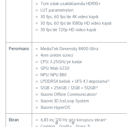
Tüm odak uzaklıklarında HDR10+
LUT parametreleri
30 fps, 60 fps’de 4K video kaydı
30 fps, 60 fps’de 1080p HD video kaydı
30 fps’de 720p HD video kaydı
Perormans
MediaTek Dimensity 8400-Ultra
4nm üretim süreci
CPU: 3.25GHz’ye kadar
GPU: Mali-G720
NPU: NPU 880
LPDDR5X bellek + UFS 4.1 depolama¹¹
12GB + 256GB / 12GB + 512GB¹¹
Xiaomi Offline Communication¹
Xiaomi 3D IceLoop System
Xiaomi HyperOS
Ekran
6,83 inç 120 Hz göz koruyucu ekran⁶
®
®
Corning
Gorilla
Glass 7i