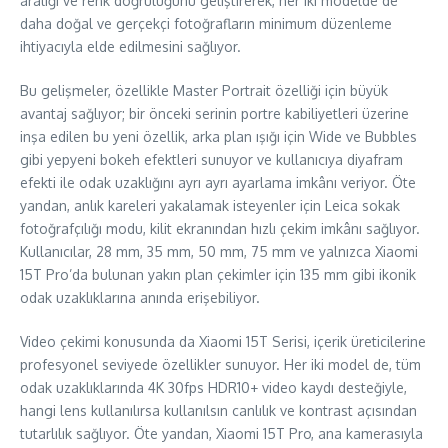
aralığı ve renk doğruluğunu geliştirerek, her iki modelde de
daha doğal ve gerçekçi fotoğrafların minimum düzenleme
ihtiyacıyla elde edilmesini sağlıyor.
Bu gelişmeler, özellikle Master Portrait özelliği için büyük
avantaj sağlıyor; bir önceki serinin portre kabiliyetleri üzerine
inşa edilen bu yeni özellik, arka plan ışığı için Wide ve Bubbles
gibi yepyeni bokeh efektleri sunuyor ve kullanıcıya diyafram
efekti ile odak uzaklığını ayrı ayrı ayarlama imkânı veriyor. Öte
yandan, anlık kareleri yakalamak isteyenler için Leica sokak
fotoğrafçılığı modu, kilit ekranından hızlı çekim imkânı sağlıyor.
Kullanıcılar, 28 mm, 35 mm, 50 mm, 75 mm ve yalnızca Xiaomi
15T Pro’da bulunan yakın plan çekimler için 135 mm gibi ikonik
odak uzaklıklarına anında erişebiliyor.
Video çekimi konusunda da Xiaomi 15T Serisi, içerik üreticilerine
profesyonel seviyede özellikler sunuyor. Her iki model de, tüm
odak uzaklıklarında 4K 30fps HDR10+ video kaydı desteğiyle,
hangi lens kullanılırsa kullanılsın canlılık ve kontrast açısından
tutarlılık sağlıyor. Öte yandan, Xiaomi 15T Pro, ana kamerasıyla