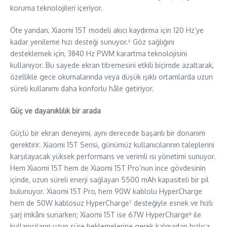
koruma teknolojileri içeriyor.
Öte yandan, Xiaomi 15T modeli akıcı kaydırma için 120 Hz’ye
kadar yenileme hızı desteği sunuyor.⁶ Göz sağlığını
desteklemek için, 3840 Hz PWM karartma teknolojisini
kullanıyor. Bu sayede ekran titremesini etkili biçimde azaltarak,
özellikle gece okumalarında veya düşük ışıklı ortamlarda uzun
süreli kullanımı daha konforlu hâle getiriyor.
Güç ve dayanıklılık bir arada
Güçlü bir ekran deneyimi, aynı derecede başarılı bir donanım
gerektirir. Xiaomi 15T Serisi, günümüz kullanıcılarının taleplerini
karşılayacak yüksek performans ve verimli ısı yönetimi sunuyor.
Hem Xiaomi 15T hem de Xiaomi 15T Pro’nun ince gövdesinin
içinde, uzun süreli enerji sağlayan 5500 mAh kapasiteli bir pil
bulunuyor. Xiaomi 15T Pro, hem 90W kablolu HyperCharge
hem de 50W kablosuz HyperCharge⁷ desteğiyle esnek ve hızlı
şarj imkânı sunarken; Xiaomi 15T ise 67W HyperCharge⁸ ile
kullanıcıların uzun süre beklemelerine gerek kalmadan hızlıca