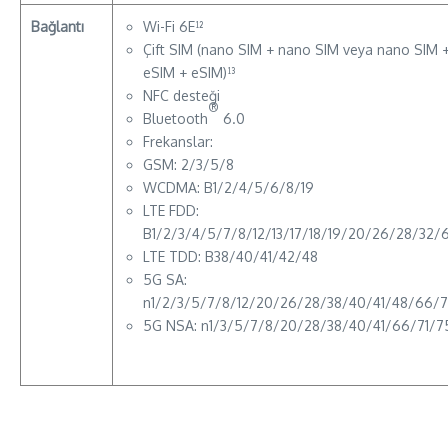
Bağlantı
Wi-Fi 6E¹²
Çift SIM (nano SIM + nano SIM veya nano SIM 
eSIM + eSIM)¹³
NFC desteği
®
Bluetooth
6.0
Frekanslar:
GSM: 2/3/5/8
WCDMA: B1/2/4/5/6/8/19
LTE FDD:
B1/2/3/4/5/7/8/12/13/17/18/19/20/26/28/32/
LTE TDD: B38/40/41/42/48
5G SA:
n1/2/3/5/7/8/12/20/26/28/38/40/41/48/66/7
5G NSA: n1/3/5/7/8/20/28/38/40/41/66/71/7