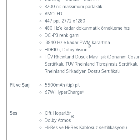
3200 nit maksimum parlaklık
AMOLED
447 ppi, 2772 x 1280
480 Hz’e kadar dokunmatik örnekleme hızı
DCI-P3 renk gamı
3840 Hz’e kadar PWM karartma
®
HDR10+, Dolby Vision
TÜV Rheinland Düşük Mavi Işık (Donanım Çözü
Sertifikalı, TÜV Rheinland Titreşimsiz Sertifikalı
Rheinland Sirkadiyen Dostu Sertifikalı
Pil ve Şarj
5500mAh (tip) pil
67W HyperCharge⁸
Ses
Çift Hoparlör
®
Dolby Atmos
Hi-Res ve Hi-Res Kablosuz sertifikasyonu