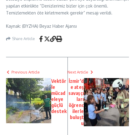
yapılan etkinlikte “Denizlerimiz bizler için çok önemli.
Temizlemekten öte kirletmemek gerekir” mesajı verildi.
Kaynak: (BYZHA) Beyaz Haber Ajansı
Share Article
Previous Article
Next Article
Vektör
İzmir’d
le
e ateş
mücad
savaşçı
eleye
ları
güçlü
öğrenc
destek
ilerle
buluşt
u