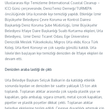
Uluslararası Kıyı Temizleme (International Coastal Cleanup –
ICC) Günü çerçevesinde, DenizTemiz Derneği/TURMEPA
öncülüğünde Urla ilçesinde kıyı temizliği yapıldı. Etkinliğe İzmir
Büyükşehir Belediyesi Çevre Koruma ve Kontrol Dairesi
Başkanlığı Deniz Koruma Şube Müdürlüğü, İzmir Büyükşehir
Belediyesi İtfaiye Daire Başkanlığı Sualtı Kurtarma ekipleri, Urla
Belediyesi, İzmir Deniz Ticaret Odası, Ege Üniversitesi
Denizcilik Meslek Yüksekokulu, Migros Urla ekibi, Koca Türk
Koleji, Urla Kent Konseyi ve çok sayıda gönüllü katıldı. Urla
İskele’den başlayan kıyı temizliği denizden de İtfaiye ekipleri ile
devam etti.
Denizden araba lastiği de çıktı
Urla Belediye Başkanı Selçuk Balkan’ın da katıldığı etkinlik
sonunda kıyıdan ve denizden bir saatte yaklaşık 1,5 ton atık
toplandı. Toplanan atıklar arasında çok sayıda plastik şişe ve
kapakları, gıda ambalajı, sigara izmariti, metal içecek kapakları,
pipetler ve plastik poşetler dikkat çekti. Toplanan atıklar
belediye ekiplerine teslim edildi. Çevreye duyarlılığı artırmak için