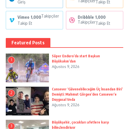
Takipçiler
Giriş
Takip Et
Takipçiler
Vimeo
1,000
Dribbble
1,000
Takipçiler
Takip Et
Takip Et
Featured Posts
Süper Enduro’da start Başkan
1
Büyükakın’dan
Ağustos 9, 2026
Cansever ‘Güvenebileceğim Üç İnsandan Biri’
2
Demişti: Mahmut Görgen’den Cansever’e
Duygusal Veda
Ağustos 9, 2026
Büyükşehir, çocukları afetlere karşı
3
bilinçlendiriyor