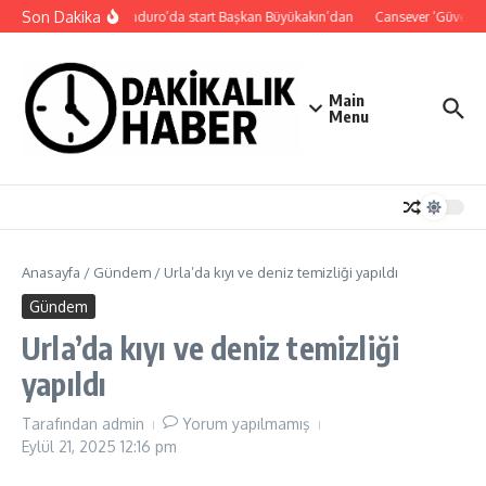
İçeriğe atla
Son Dakika
Süper Enduro’da start Başkan Büyükakın’dan
Cansever ‘Güvenebi
Main
Menu
Anasayfa
/
Gündem
/
Urla’da kıyı ve deniz temizliği yapıldı
Gündem
Urla’da kıyı ve deniz temizliği
yapıldı
Tarafından
admin
Yorum yapılmamış
Eylül 21, 2025
12:16 pm