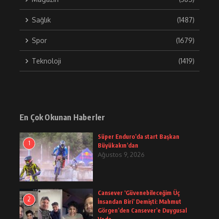
Sağlık
(1487)
Spor
(1679)
Teknoloji
(1419)
En Çok Okunan Haberler
Süper Enduro’da start Başkan
1
Büyükakın’dan
Ağustos 9, 2026
Cansever ‘Güvenebileceğim Üç
2
İnsandan Biri’ Demişti: Mahmut
Görgen’den Cansever’e Duygusal