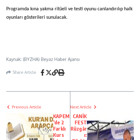
Programda kına yakma ritüeli ve testi oyunu canlandırılıp halk
oyunları gösterileri sunulacak.
Kaynak: (BYZHA) Beyaz Haber Ajansı
Share Article
Previous Article
Next Article
KAPEM
CANİK
’de 2
FEST
Farklı
Rüzgâr
Kurs
ı: