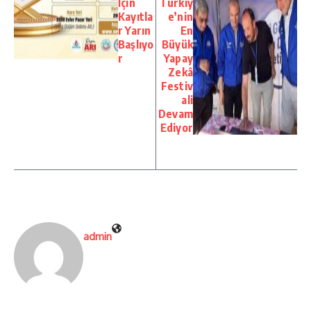
İçin
Türkiy
Kayıtla
e’nin
r Yarın
En
Başlıyo
Büyük
r
Yapay
Zekâ
Festiv
ali
Devam
Ediyor
admin