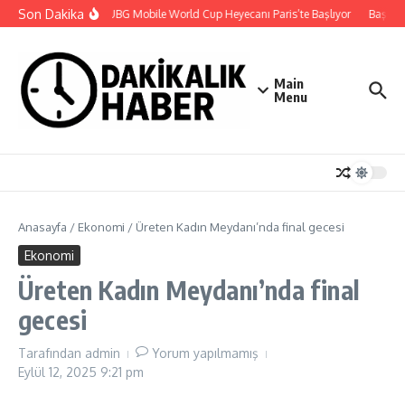
İçeriğe atla
Son Dakika
2026 PUBG Mobile World Cup Heyecanı Paris’te Başlıyor
Başkan H
Main
Menu
Anasayfa
/
Ekonomi
/
Üreten Kadın Meydanı’nda final gecesi
Ekonomi
Üreten Kadın Meydanı’nda final
gecesi
Tarafından
admin
Yorum yapılmamış
Eylül 12, 2025
9:21 pm