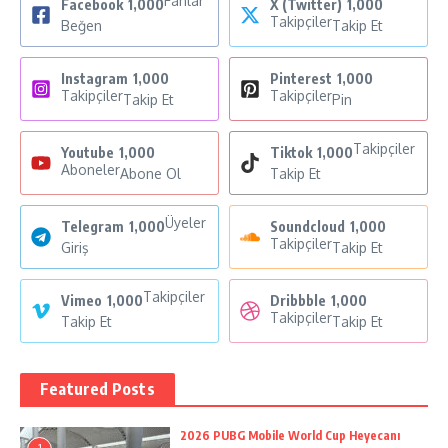
Fanlar
Facebook
1,000
X (Twitter)
1,000
Takipçiler
Beğen
Takip Et
Instagram
1,000
Pinterest
1,000
Takipçiler
Takipçiler
Takip Et
Pin
Takipçiler
Youtube
1,000
Tiktok
1,000
Aboneler
Abone Ol
Takip Et
Üyeler
Telegram
1,000
Soundcloud
1,000
Takipçiler
Giriş
Takip Et
Takipçiler
Vimeo
1,000
Dribbble
1,000
Takipçiler
Takip Et
Takip Et
Featured Posts
2026 PUBG Mobile World Cup Heyecanı