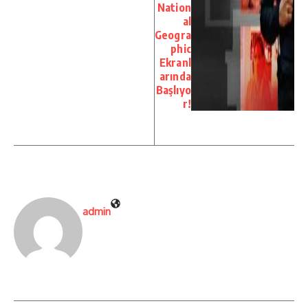
Nation
al
Geogra
phic
Ekranl
arında
Başlıyo
r!
admin