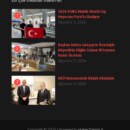
En Çok Okunan Haberler
2026 PUBG Mobile World Cup
1
Heyecanı Paris’te Başlıyor
Ağustos 5, 2026
Başkan Hatice Gençay’ın Önerisiyle
2
Akyeniköy Düğün Salonu Yıl Sonuna
Kadar Ücretsiz
Ağustos 5, 2026
DEÜ Hastanesinde Büyük Dönüşüm
3
Ağustos 5, 2026
Copyright © 2026 | Powered by
Haber Dergisi X