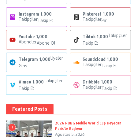
Instagram
1,000
Pinterest
1,000
Takipçiler
Takipçiler
Takip Et
Pin
Takipçiler
Youtube
1,000
Tiktok
1,000
Aboneler
Abone Ol
Takip Et
Üyeler
Telegram
1,000
Soundcloud
1,000
Takipçiler
Giriş
Takip Et
Takipçiler
Vimeo
1,000
Dribbble
1,000
Takipçiler
Takip Et
Takip Et
Featured Posts
2026 PUBG Mobile World Cup Heyecanı
1
Paris’te Başlıyor
Ağustos 5, 2026