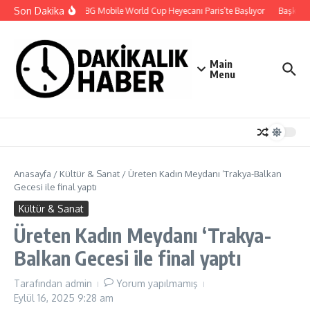
İçeriğe atla
Son Dakika
2026 PUBG Mobile World Cup Heyecanı Paris’te Başlıyor
Başkan Ha
Main
Menu
Anasayfa
/
Kültür & Sanat
/
Üreten Kadın Meydanı ‘Trakya-Balkan
Gecesi ile final yaptı
Kültür & Sanat
Üreten Kadın Meydanı ‘Trakya-
Balkan Gecesi ile final yaptı
Tarafından
admin
Yorum yapılmamış
Eylül 16, 2025
9:28 am