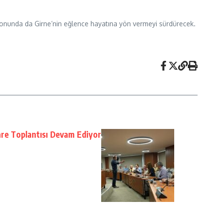
zonunda da Girne’nin eğlence hayatına yön vermeyi sürdürecek.
are Toplantısı Devam Ediyor