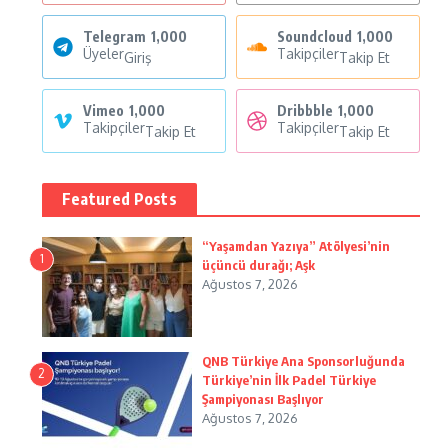
Telegram
1,000
Soundcloud
1,000
Üyeler
Takipçiler
Giriş
Takip Et
Vimeo
1,000
Dribbble
1,000
Takipçiler
Takipçiler
Takip Et
Takip Et
Featured Posts
“Yaşamdan Yazıya” Atölyesi’nin
1
üçüncü durağı; Aşk
Ağustos 7, 2026
QNB Türkiye Ana Sponsorluğunda
2
Türkiye’nin İlk Padel Türkiye
Şampiyonası Başlıyor
Ağustos 7, 2026