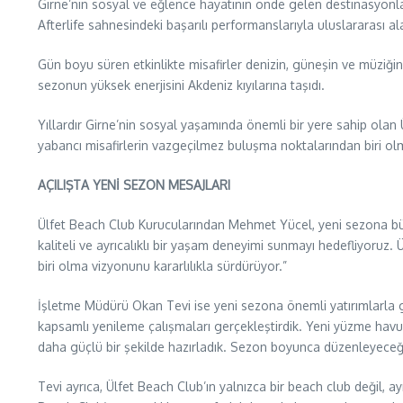
Girne’nin sosyal ve eğlence hayatının önde gelen destinasyonl
Afterlife sahnesindeki başarılı performanslarıyla uluslararası a
Gün boyu süren etkinlikte misafirler denizin, güneşin ve müziğin
sezonun yüksek enerjisini Akdeniz kıyılarına taşıdı.
Yıllardır Girne’nin sosyal yaşamında önemli bir yere sahip olan Ü
yabancı misafirlerin vazgeçilmez buluşma noktalarından biri ol
AÇILIŞTA YENİ SEZON MESAJLARI
Ülfet Beach Club Kurucularından Mehmet Yücel, yeni sezona büyü
kaliteli ve ayrıcalıklı bir yaşam deneyimi sunmayı hedefliyoruz.
biri olma vizyonunu kararlılıkla sürdürüyor.”
İşletme Müdürü Okan Tevi ise yeni sezona önemli yatırımlarla g
kapsamlı yenileme çalışmaları gerçekleştirdik. Yeni yüzme hav
daha güçlü bir şekilde hazırladık. Sezon boyunca düzenleyeceği
Tevi ayrıca, Ülfet Beach Club’ın yalnızca bir beach club değil,