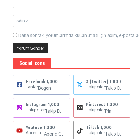
Daha sonraki yorumlarımda kullanılması için adım, e-posta ad
Social Icons
Facebook
1,000
X (Twitter)
1,000
Fanlar
Takipçiler
Beğen
Takip Et
Instagram
1,000
Pinterest
1,000
Takipçiler
Takipçiler
Takip Et
Pin
Youtube
1,000
Tiktok
1,000
Aboneler
Takipçiler
Abone Ol
Takip Et