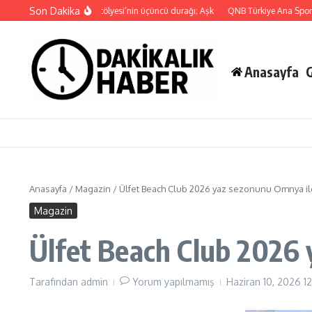
İçeriğe atla
Son Dakika
Yaşamdan Yazıya” Atölyesi’nin üçüncü durağı; Aşk
QNB Türkiye Ana Sponsorluğu
Anasayfa
Anasayfa
/
Magazin
/
Ülfet Beach Club 2026 yaz sezonunu Omnya ile
Magazin
Ülfet Beach Club 2026 
Tarafından
admin
Yorum yapılmamış
Haziran 10, 2026
1