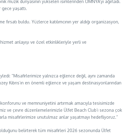
nik müzik dünyasının yükselen isimlerinden OMNYA’yı ağırladı.
r gece yaşattı.
e fırsatı buldu. Yüzlerce katılımcının yer aldığı organizasyon,
izmet anlayışı ve özel etkinlikleriyle yerli ve
ledi: “Misafirlerimize yalnızca eğlence değil, aynı zamanda
e Kuzey Kıbrıs’ın en önemli eğlence ve yaşam destinasyonlarından
n konforunu ve memnuniyetini artırmak amacıyla tesisimizde
miz ve çevre düzenlemelerimizle Ülfet Beach Club’ı sezona çok
rla misafirlerimize unutulmaz anlar yaşatmayı hedefliyoruz.”
 olduğunu belirterek tüm misafirleri 2026 sezonunda Ülfet