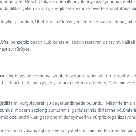
arından Ülfet Beach Club, sezonun ilk büyük organizasyonunda elektro
landa dikkat çeken sanatçı, enerjik setiyle müzikseverlere unutulmaz bi
 keyfini çıkarırken, Ülfet Beach Club’ın yenilenen konseptini deneyimlem
lfet, benzersiz beach club konsepti, seçkin restoran deneyimi, kaliteli h
mayı sürdürüyor.
k bir heyecan ve motivasyonla hazırlandıklarını belirterek şunları söy
 Ülfet Beach Club, her geçen yıl marka değerini artırırken, Girne’nin v
irdiklerini vurgulayarak şu değerlendirmede bulundu: “Misafirlerimizi
uzumuz, modern şezlong alanlarımız, genişletilmiş dinlenme bölümleri
miz özel etkinlikler, gastronomi deneyimleri ve sürpriz organizasyonla
 aynı zamanda yaşam, eğlence ve sosyal etkileşimin merkezlerinden biri