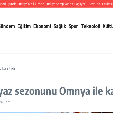
nda Türkiye’nin İlk Padel Türkiye Şampiyonası Başlıyor
Avrupa Bisiklet Başkent
Gündem
Eğitim
Ekonomi
Sağlık
Spor
Teknoloji
Kült
 karşıladı
yaz sezonunu Omnya ile ka
2:43 pm