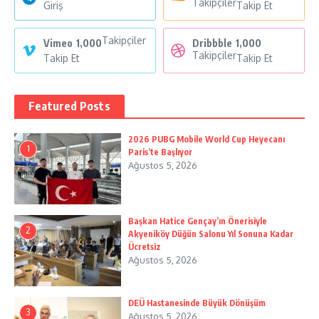
Takipçiler
Giriş
Takip Et
Takipçiler
Vimeo
1,000
Dribbble
1,000
Takipçiler
Takip Et
Takip Et
Featured Posts
2026 PUBG Mobile World Cup Heyecanı
1
Paris’te Başlıyor
Ağustos 5, 2026
Başkan Hatice Gençay’ın Önerisiyle
2
Akyeniköy Düğün Salonu Yıl Sonuna Kadar
Ücretsiz
Ağustos 5, 2026
DEÜ Hastanesinde Büyük Dönüşüm
3
Ağustos 5, 2026