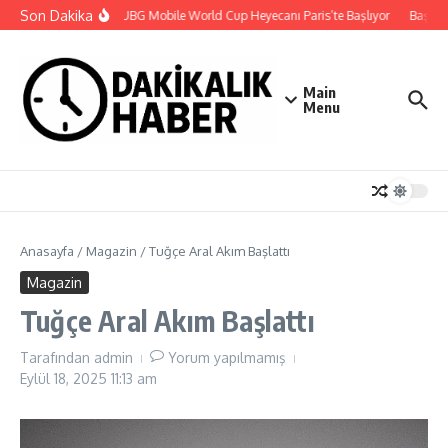
İçeriğe atla
Son Dakika
2026 PUBG Mobile World Cup Heyecanı Paris’te Başlıyor
Başkan 
Main
Menu
Anasayfa
/
Magazin
/
Tuğçe Aral Akım Başlattı
Magazin
Tuğçe Aral Akım Başlattı
Tarafından
admin
Yorum yapılmamış
Eylül 18, 2025
11:13 am