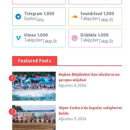
Telegram
1,000
Soundcloud
1,000
Üyeler
Takipçiler
Giriş
Takip Et
Vimeo
1,000
Dribbble
1,000
Takipçiler
Takipçiler
Takip Et
Takip Et
Featured Posts
Başkan Büyükakın’dan uluslararası
1
yarışma müjdesi
Ağustos 9, 2026
Süper Enduro’da kupalar sahiplerini
2
buldu
Ağustos 9, 2026