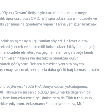
, “Oyuna Devam” iletişimiyle çocukları hareket etmeye,
lik Sponsoru olan OMO, millî sporcuların azim, mücadele ve
adaki yansımasına gönderme yapan “Tarihe yeni izler bırakmak
orluk anlaşmasıyla ilgili şunları söyledi: Unilever olarak
lediği erkek ve kadın millî futbolcuların hikâyeleri de çoğu
aları, mücadele etmeleri, vazgeçmemeleri ve geleceğe kendi
ilham veren hikâyesinin destekçisi olmaktan gurur
 olarak görüyoruz. Reklam filmimizin yanı sıra hayata
 ulaştırmayı ve çocukların sporla daha güçlü bağ kurmasına katkı
duğunu söylerken, “2026 FIFA Dünya Kupası yolculuğumuz
lî Takımlarımızın sahip olduğu güçlü marka değerinin bir
mesi, hem kurumlarımızın gelişimine hem de Türk futbolunun
eşekkür ediyorum. Anlaşmanın Federasyonumuza, Millî