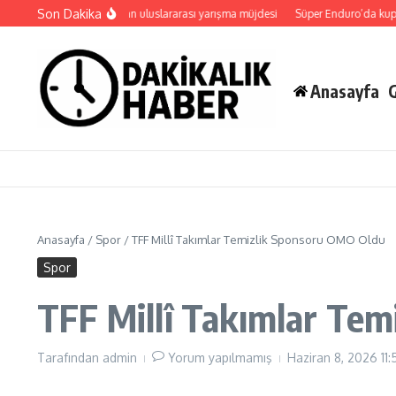
İçeriğe atla
Son Dakika
Başkan Büyükakın’dan uluslararası yarışma müjdesi
Süper Enduro’da kupalar s
Anasayfa
Anasayfa
/
Spor
/
TFF Millî Takımlar Temizlik Sponsoru OMO Oldu
Spor
TFF Millî Takımlar Te
Tarafından
admin
Yorum yapılmamış
Haziran 8, 2026
11