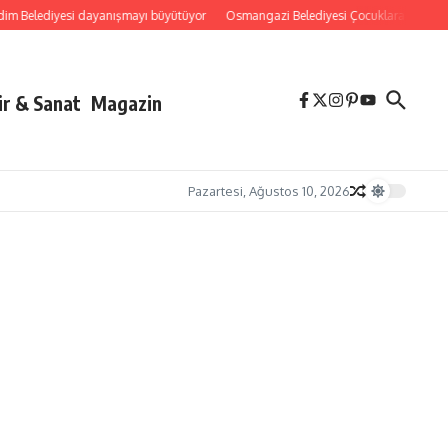
elediyesi dayanışmayı büyütüyor
Osmangazi Belediyesi Çocuklara Okuma Kültü
ür & Sanat
Magazin
Pazartesi, Ağustos 10, 2026