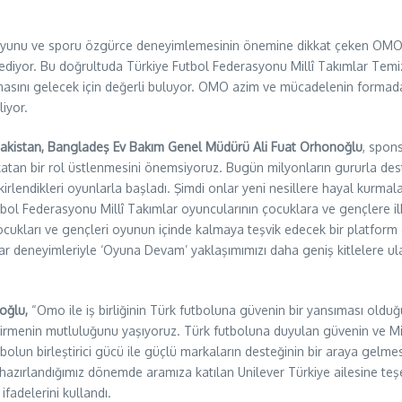
rın oyunu ve sporu özgürce deneyimlemesinin önemine dikkat çeken OMO
iyor. Bu doğrultuda Türkiye Futbol Federasyonu Millî Takımlar Temiz
ğı olmasını gelecek için değerli buluyor. OMO azim ve mücadelenin form
liyor.
 Pakistan, Bangladeş Ev Bakım Genel Müdürü Ali Fuat Orhonoğlu
, spons
tan bir rol üstlenmesini önemsiyoruz. Bugün milyonların gururla destek
kirlendikleri oyunlarla başladı. Şimdi onlar yeni nesillere hayal kurm
Futbol Federasyonu Millî Takımlar oyuncularının çocuklara ve gençlere 
 çocukları ve gençleri oyunun içinde kalmaya teşvik edecek bir platform
taraftar deneyimleriyle ‘Oyuna Devam’ yaklaşımımızı daha geniş kitlelere
oğlu,
“Omo ile iş birliğinin Türk futboluna güvenin bir yansıması ol
irmenin mutluluğunu yaşıyoruz. Türk futboluna duyulan güvenin ve Mil
utbolun birleştirici gücü ile güçlü markaların desteğinin bir araya gel
a hazırlandığımız dönemde aramıza katılan Unilever Türkiye ailesine t
ifadelerini kullandı.