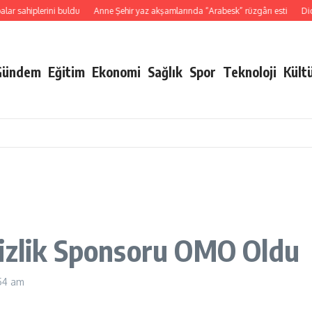
ahiplerini buldu
Anne Şehir yaz akşamlarında “Arabesk” rüzgârı esti
Didim B
Gündem
Eğitim
Ekonomi
Sağlık
Spor
Teknoloji
Kült
mizlik Sponsoru OMO Oldu
:54 am