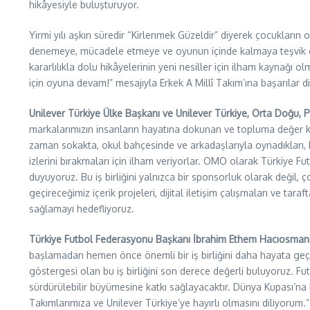
hikâyesiyle buluşturuyor.
Yirmi yılı aşkın süredir “Kirlenmek Güzeldir” diyerek çocukla
denemeye, mücadele etmeye ve oyunun içinde kalmaya teşvik ed
kararlılıkla dolu hikâyelerinin yeni nesiller için ilham kayna
için oyuna devam!” mesajıyla Erkek A Millî Takım’ına başarılar di
Unilever Türkiye Ülke Başkanı ve Unilever Türkiye, Orta Doğu,
markalarımızın insanların hayatına dokunan ve topluma değer ka
zaman sokakta, okul bahçesinde ve arkadaşlarıyla oynadıkları, 
izlerini bırakmaları için ilham veriyorlar. OMO olarak Türkiye 
duyuyoruz. Bu iş birliğini yalnızca bir sponsorluk olarak değil,
geçireceğimiz içerik projeleri, dijital iletişim çalışmaları ve 
sağlamayı hedefliyoruz.
Türkiye Futbol Federasyonu Başkanı İbrahim Ethem Hacıosman
başlamadan hemen önce önemli bir iş birliğini daha hayata geç
göstergesi olan bu iş birliğini son derece değerli buluyoruz. F
sürdürülebilir büyümesine katkı sağlayacaktır. Dünya Kupası’n
Takımlarımıza ve Unilever Türkiye’ye hayırlı olmasını diliyorum.” 