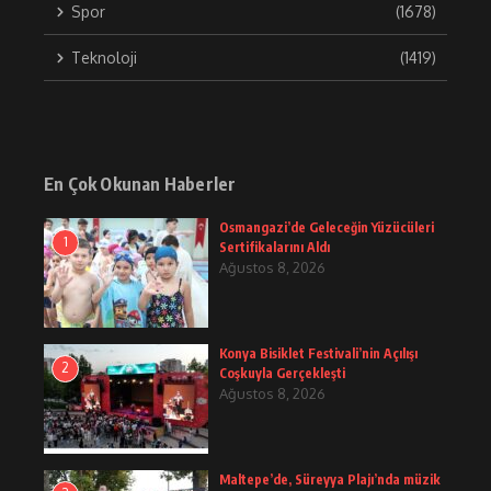
Spor
(1678)
Teknoloji
(1419)
En Çok Okunan Haberler
Osmangazi’de Geleceğin Yüzücüleri
1
Sertifikalarını Aldı
Ağustos 8, 2026
Konya Bisiklet Festivali’nin Açılışı
2
Coşkuyla Gerçekleşti
Ağustos 8, 2026
Maltepe’de, Süreyya Plajı’nda müzik