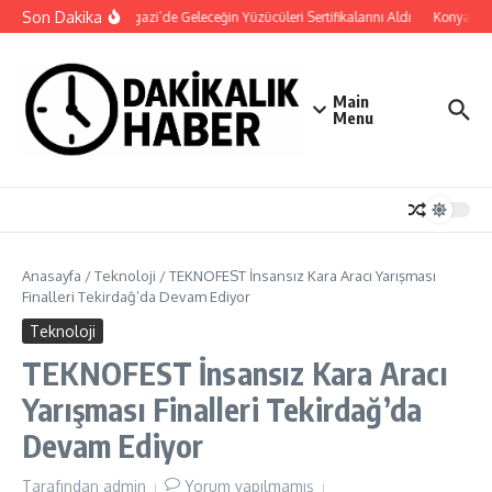
İçeriğe atla
Son Dakika
Osmangazi’de Geleceğin Yüzücüleri Sertifikalarını Aldı
Konya Bisik
Main
Menu
Anasayfa
/
Teknoloji
/
TEKNOFEST İnsansız Kara Aracı Yarışması
Finalleri Tekirdağ’da Devam Ediyor
Teknoloji
TEKNOFEST İnsansız Kara Aracı
Yarışması Finalleri Tekirdağ’da
Devam Ediyor
Tarafından
admin
Yorum yapılmamış