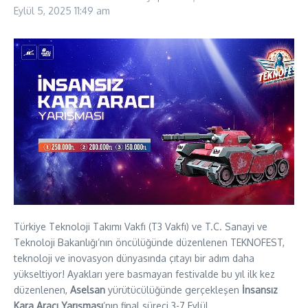
Eylül 5, 2025
11:49 am
Türkiye Teknoloji Takımı Vakfı (T3 Vakfı) ve T.C. Sanayi ve
Teknoloji Bakanlığı’nın öncülüğünde düzenlenen TEKNOFEST,
teknoloji ve inovasyon dünyasında çıtayı bir adım daha
yükseltiyor! Ayakları yere basmayan festivalde bu yıl ilk kez
düzenlenen,
Aselsan
yürütücülüğünde gerçekleşen
İnsansız
Kara Aracı Yarışması
’nın final süreci 3-7 Eylül