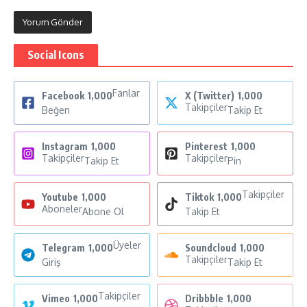
Social Icons
Fanlar
Facebook
1,000
X (Twitter)
1,000
Takipçiler
Beğen
Takip Et
Instagram
1,000
Pinterest
1,000
Takipçiler
Takipçiler
Takip Et
Pin
Takipçiler
Youtube
1,000
Tiktok
1,000
Aboneler
Abone Ol
Takip Et
Üyeler
Telegram
1,000
Soundcloud
1,000
Takipçiler
Giriş
Takip Et
Takipçiler
Vimeo
1,000
Dribbble
1,000