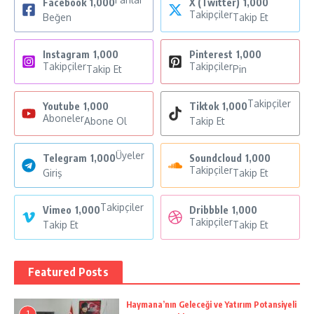
Facebook
1,000
X (Twitter)
1,000
Takipçiler
Beğen
Takip Et
Instagram
1,000
Pinterest
1,000
Takipçiler
Takipçiler
Takip Et
Pin
Takipçiler
Youtube
1,000
Tiktok
1,000
Aboneler
Abone Ol
Takip Et
Üyeler
Telegram
1,000
Soundcloud
1,000
Takipçiler
Giriş
Takip Et
Takipçiler
Vimeo
1,000
Dribbble
1,000
Takipçiler
Takip Et
Takip Et
Featured Posts
Haymana’nın Geleceği ve Yatırım Potansiyeli
1