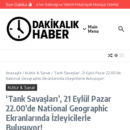
İçeriğe atla
Son Dakika
Haymana’nın Geleceği ve Yatırım Potansiyeli Masaya Yatırıldı
Nilü
Main
Menu
Anasayfa
/
Kültür & Sanat
/
‘Tank Savaşları’, 21 Eylül Pazar 22.00’de
National Geographic Ekranlarında İzleyicilerle Buluşuyor!
Kültür & Sanat
‘Tank Savaşları’, 21 Eylül Pazar
22.00’de National Geographic
Ekranlarında İzleyicilerle
Buluşuyor!