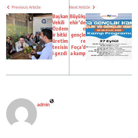
Previous Article
Next Article
Başkan
Büyükş
Vekili
ehir’de
Özdem
n
ir bitki
gençle
üretim
re
tesisin
Foça’d
i gezdi
a kamp
admin