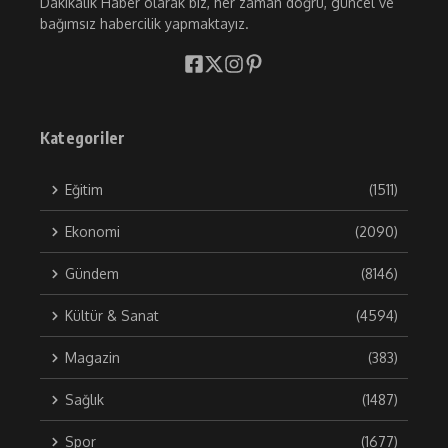
Dakikalık Haber olarak biz, her zaman doğru, güncel ve
bağımsız habercilik yapmaktayız.
Kategoriler
Eğitim
(1511)
Ekonomi
(2090)
Gündem
(8146)
Kültür & Sanat
(4594)
Magazin
(383)
Sağlık
(1487)
Spor
(1677)