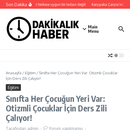
İçeriğe atla
Son Dakika
Hacamat herkese uygun bir tedavi değil!
Karşıyaka Çarşısı’nda ara
Main
Menu
Anasayfa
/
Eğitim
/
Sınıfta Her Çocuğun Yeri Var: Otizmli Çocuklar
İçin Ders Zili Çalıyor!
Eğitim
Sınıfta Her Çocuğun Yeri Var:
Otizmli Çocuklar İçin Ders Zili
Çalıyor!
Tarafından
admin
Yorum yapılmamış