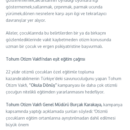
gösterememek,akranlarının oynadığı oyunlara ilgi
göstermemek,sallanmak, çırpınmak, parmak ucunda
yürümek,dönen nesnelere karşı aşırı ilgi ve tekrarlayıcı
davranışlar yer alıyor.
Aileler, çocuklarında bu belirtilerden bir ya da birkaçını
gözlemlediklerinde vakit kaybetmeden otizm konusunda
uzman bir çocuk ve ergen psikiyatristine başvurmalı.
Tohum Otizm Vakfı’ndan eşit eğitim çağrısı
22 yıldır otizmli çocukları özel eğitimle topluma
kazandırabilmenin Türkiye’deki savunuculuğunu yapan Tohum
Otizm Vakfı,
“Okula Dönüş”
kampanyası ile daha çok otizmli
çocuğun nitelikli eğitimden yararlanmasını hedefliyor.
Tohum Otizm Vakfı Genel Müdürü Burçak Karakaya,
kampanya
kapsamında yaptığı açıklamada şunları söyledi:
“
Otizmli
çocukların eğitim ortamlarına ayrıştırılmadan dahil edilmesi
büyük önem