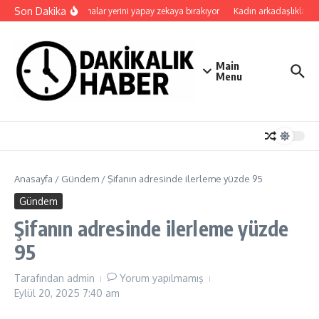
İçeriğe atla
Son Dakika
Uygulamalar yerini yapay zekaya bırakıyor
Kadın arkadaşlıkları ruh
Main
Menu
Anasayfa
/
Gündem
/
Şifanın adresinde ilerleme yüzde 95
Gündem
Şifanın adresinde ilerleme yüzde
95
Tarafından
admin
Yorum yapılmamış
Eylül 20, 2025
7:40 am