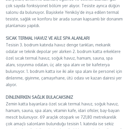
çok sayıda fonksiyonel bölüm yer alıyor. Tesiste ayrıca düğün
salonu da bulunuyor. Başiskele Yeniköy’de inşa edilen termal
tesiste, sağlık ve konforu bir arada sunan kapsamlı bir donanım
planlaması yapıldı.
SICAK TERMAL HAVUZ VE AİLE SPA ALANLARI
Tesisin 3. bodrum katında havuz denge tankları, mekanik
odalar ve teknik depolar yer alırken 2. bodrum katta erkeklere
özel sıcak termal havuz, soğuk havuz, hamam, sauna, spa
alanı, soyunma odaları, üç aile spa alanı ve bir kafeterya
bulunuyor. 1. bodrum katta ise iki aile spa alanı ile personel için
dinlenme, giyinme, çamaşırhane, ütü odası ve kazan dairesi yer
alıyor.
DİNLENİRKEN SAĞLIK BULACAKSINIZ
Zemin katta bayanlara özel sıcak termal havuz, soğuk havuz,
hamam, sauna, spa alanı, vitamin kafe, idari ofisler, bay-bayan
mescit bulunuyor. 69 araçlık otopark ve 721,80 metrekarelik
çok amaçlı salonların bulunduğu tesisin 1. katında ise sekiz