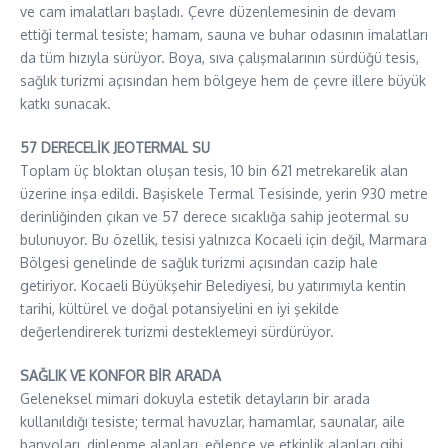
ve cam imalatları başladı. Çevre düzenlemesinin de devam
ettiği termal tesiste; hamam, sauna ve buhar odasının imalatları
da tüm hızıyla sürüyor. Boya, sıva çalışmalarının sürdüğü tesis,
sağlık turizmi açısından hem bölgeye hem de çevre illere büyük
katkı sunacak.
57 DERECELİK JEOTERMAL SU
Toplam üç bloktan oluşan tesis, 10 bin 621 metrekarelik alan
üzerine inşa edildi. Başiskele Termal Tesisinde, yerin 930 metre
derinliğinden çıkan ve 57 derece sıcaklığa sahip jeotermal su
bulunuyor. Bu özellik, tesisi yalnızca Kocaeli için değil, Marmara
Bölgesi genelinde de sağlık turizmi açısından cazip hale
getiriyor. Kocaeli Büyükşehir Belediyesi, bu yatırımıyla kentin
tarihi, kültürel ve doğal potansiyelini en iyi şekilde
değerlendirerek turizmi desteklemeyi sürdürüyor.
SAĞLIK VE KONFOR BİR ARADA
Geleneksel mimari dokuyla estetik detayların bir arada
kullanıldığı tesiste; termal havuzlar, hamamlar, saunalar, aile
banyoları, dinlenme alanları, eğlence ve etkinlik alanları gibi