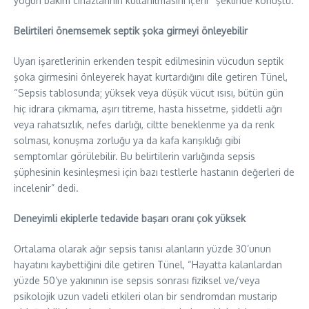
yoğun bakım cihazlarının kullanılmasını içerir” şeklinde konuştu.
Belirtileri önemsemek septik şoka girmeyi önleyebilir
Uyarı işaretlerinin erkenden tespit edilmesinin vücudun septik
şoka girmesini önleyerek hayat kurtardığını dile getiren Tünel,
“Sepsis tablosunda; yüksek veya düşük vücut ısısı, bütün gün
hiç idrara çıkmama, aşırı titreme, hasta hissetme, şiddetli ağrı
veya rahatsızlık, nefes darlığı, ciltte beneklenme ya da renk
solması, konuşma zorluğu ya da kafa karışıklığı gibi
semptomlar görülebilir. Bu belirtilerin varlığında sepsis
şüphesinin kesinleşmesi için bazı testlerle hastanın değerleri de
incelenir” dedi.
Deneyimli ekiplerle tedavide başarı oranı çok yüksek
Ortalama olarak ağır sepsis tanısı alanların yüzde 30’unun
hayatını kaybettiğini dile getiren Tünel, “Hayatta kalanlardan
yüzde 50’ye yakınının ise sepsis sonrası fiziksel ve/veya
psikolojik uzun vadeli etkileri olan bir sendromdan mustarip