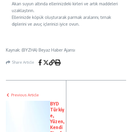
Akan suyun altında ellerinizdeki kirleri ve artık maddeleri
uzaklaştırın.
Ellerinizde köpük oluşturarak parmak aralarını, tırnak
diplerini ve avuç içlerinizi iyice ovun.
Kaynak: (BYZHA) Beyaz Haber Ajansı
Share Article
Previous Article
BYD
Türkiy
e,
Yüzen,
Kendi