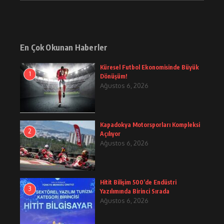
En Çok Okunan Haberler
Küresel Futbol Ekonomisinde Büyük
1
Dönüşüm!
Ağustos 6, 2026
Kapadokya Motorsporları Kompleksi
2
Açılıyor
Ağustos 6, 2026
Hitit Bilişim 500’de Endüstri
3
Yazılımında Birinci Sırada
Ağustos 6, 2026