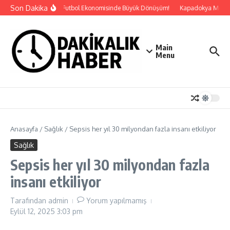
İçeriğe atla
Son Dakika
Küresel Futbol Ekonomisinde Büyük Dönüşüm!
Kapadokya Motorspo
Main
Menu
Anasayfa
/
Sağlık
/
Sepsis her yıl 30 milyondan fazla insanı etkiliyor
Sağlık
Sepsis her yıl 30 milyondan fazla
insanı etkiliyor
Tarafından
admin
Yorum yapılmamış
Eylül 12, 2025
3:03 pm