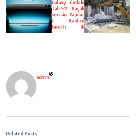
Galaxy
ı’ndaki
Tab S11
Kaçak
serisin
Yapılar
i
Kaldırıl
tanıttı
dı
admin
Related Posts