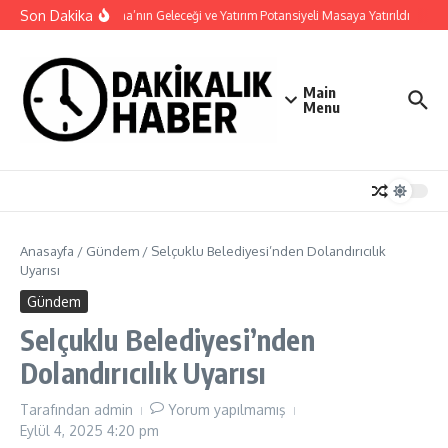
İçeriğe atla
Son Dakika
Haymana’nın Geleceği ve Yatırım Potansiyeli Masaya Yatırıldı
Nilü
Main
Menu
Anasayfa
/
Gündem
/
Selçuklu Belediyesi’nden Dolandırıcılık
Uyarısı
Gündem
Selçuklu Belediyesi’nden
Dolandırıcılık Uyarısı
Tarafından
admin
Yorum yapılmamış
Eylül 4, 2025
4:20 pm