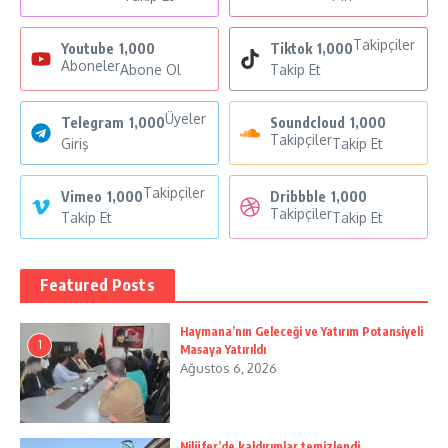
Takipçiler
Youtube
1,000
Tiktok
1,000
Aboneler
Abone Ol
Takip Et
Üyeler
Telegram
1,000
Soundcloud
1,000
Takipçiler
Giriş
Takip Et
Takipçiler
Vimeo
1,000
Dribbble
1,000
Takipçiler
Takip Et
Takip Et
Featured Posts
Haymana’nın Geleceği ve Yatırım Potansiyeli
1
Masaya Yatırıldı
Ağustos 6, 2026
Nilüfer’de kaldırımlar temizlendi