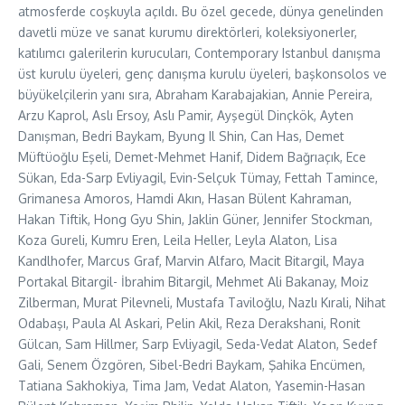
atmosferde coşkuyla açıldı. Bu özel gecede, dünya genelinden
davetli müze ve sanat kurumu direktörleri, koleksiyonerler,
katılımcı galerilerin kurucuları, Contemporary Istanbul danışma
üst kurulu üyeleri, genç danışma kurulu üyeleri, başkonsolos ve
büyükelçilerin yanı sıra, Abraham Karabajakian, Annie Pereira,
Arzu Kaprol, Aslı Ersoy, Aslı Pamir, Ayşegül Dinçkök, Ayten
Danışman, Bedri Baykam, Byung Il Shin, Can Has, Demet
Müftüoğlu Eşeli, Demet-Mehmet Hanif, Didem Bağrıaçık, Ece
Sükan, Eda-Sarp Evliyagil, Evin-Selçuk Tümay, Fettah Tamince,
Grimanesa Amoros, Hamdi Akın, Hasan Bülent Kahraman,
Hakan Tiftik, Hong Gyu Shin, Jaklin Güner, Jennifer Stockman,
Koza Gureli, Kumru Eren, Leila Heller, Leyla Alaton, Lisa
Kandlhofer, Marcus Graf, Marvin Alfaro, Macit Bitargil, Maya
Portakal Bitargil- İbrahim Bitargil, Mehmet Ali Bakanay, Moiz
Zilberman, Murat Pilevneli, Mustafa Taviloğlu, Nazlı Kırali, Nihat
Odabaşı, Paula Al Askari, Pelin Akil, Reza Derakshani, Ronit
Gülcan, Sam Hillmer, Sarp Evliyagil, Seda-Vedat Alaton, Sedef
Gali, Senem Özgören, Sibel-Bedri Baykam, Şahika Encümen,
Tatiana Sakhokiya, Tima Jam, Vedat Alaton, Yasemin-Hasan