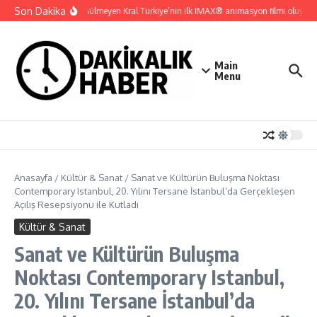
İçeriğe atla
Son Dakika
Gupi ve Gülmeyen Kral Türkiye’nin ilk IMAX® animasyon filmi oluyor
Main
Menu
Anasayfa
/
Kültür & Sanat
/
Sanat ve Kültürün Buluşma Noktası
Contemporary Istanbul, 20. Yılını Tersane İstanbul’da Gerçekleşen
Açılış Resepsiyonu ile Kutladı
Kültür & Sanat
Sanat ve Kültürün Buluşma
Noktası Contemporary Istanbul,
20. Yılını Tersane İstanbul’da