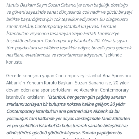
Kurulu Başkanı Sayın Suzan Sabancı’ya onun bağlılığı, dostluğu
ve güveni sayesinde sanat dünyasında çok nadir ve güçlü bir şeyi
birlikte başardığımız için çok teşekkür ediyorum. Bu olağanüstü
sanat mekânı, Contemporary Istanbul’un yuvası Tersane
İstanbul’un vizyonunu tasarlayan Sayın Fettah Tamince’ye
teşekkür ediyorum. Contemporary İstanbul’u 20. Yılına taşıyan
tüm paydaşlara ve ekibime teşekkür ediyor, bu edisyonu gelecek
nesillere, evlatlarımıza ve torunlarımıza adıyorum.”
şeklinde
konuştu.
Gecede konuşma yapan Contemporary Istanbul Ana Sponsoru
Akbank’ın Yönetim Kurulu Başkanı Suzan Sabancı ise, 20 yıldır
devam eden ana sponsorluklarını ve Akbank’ın Contemporary
Istanbul’a katkılarını
“İstanbul, her geçen gün çağdaş sanatın
sınırlarını zorlayan bir buluşma noktası haline geliyor. 20 yıldır
Contemporary Istanbul’un ana partneri olan Akbank da bu
yolculuğun tam kalbinde yer alıyor. Desteğimizle farklı kültürleri
ve perspektifleri İstanbul’da buluşturarak sanatın birleştirici ve
dönüştürücü gücünü görünür kılıyoruz. Sanata yaptığımız bu