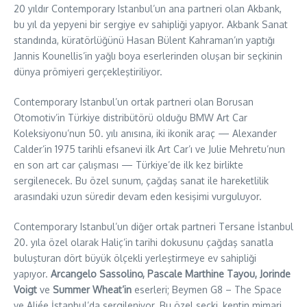
20 yıldır Contemporary Istanbul’un ana partneri olan Akbank,
bu yıl da yepyeni bir sergiye ev sahipliği yapıyor. Akbank Sanat
standında, küratörlüğünü Hasan Bülent Kahraman’ın yaptığı
Jannis Kounellis’in yağlı boya eserlerinden oluşan bir seçkinin
dünya prömiyeri gerçekleştiriliyor.
Contemporary Istanbul’un ortak partneri olan Borusan
Otomotiv’in Türkiye distribütörü olduğu BMW Art Car
Koleksiyonu’nun 50. yılı anısına, iki ikonik araç — Alexander
Calder’in 1975 tarihli efsanevi ilk Art Car’ı ve Julie Mehretu’nun
en son art car çalışması — Türkiye’de ilk kez birlikte
sergilenecek. Bu özel sunum, çağdaş sanat ile hareketlilik
arasındaki uzun süredir devam eden kesişimi vurguluyor.
Contemporary Istanbul’un diğer ortak partneri Tersane İstanbul
20. yıla özel olarak Haliç’in tarihi dokusunu çağdaş sanatla
buluşturan dört büyük ölçekli yerleştirmeye ev sahipliği
yapıyor.
Arcangelo Sassolino, Pascale Marthine Tayou, Jorinde
Voigt
ve
Summer Wheat’in
eserleri; Beymen G8 – The Space
ve Aliée İstanbul’da sergileniyor. Bu özel seçki, kentin mimari