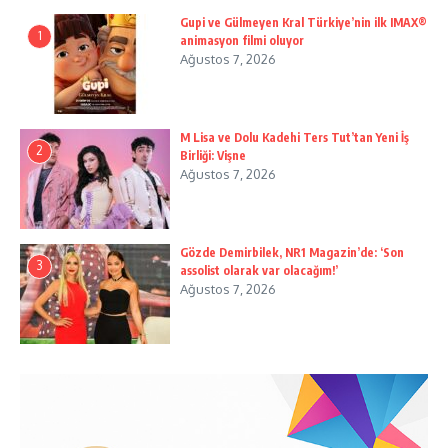
Gupi ve Gülmeyen Kral Türkiye’nin ilk IMAX®
1
animasyon filmi oluyor
Ağustos 7, 2026
M Lisa ve Dolu Kadehi Ters Tut’tan Yeni İş
2
Birliği: Vişne
Ağustos 7, 2026
Gözde Demirbilek, NR1 Magazin’de: ‘Son
3
assolist olarak var olacağım!’
Ağustos 7, 2026