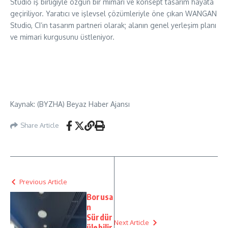
Studio iş birliğiyle özgün bir mimari ve konsept tasarım hayata
geçiriliyor. Yaratıcı ve işlevsel çözümleriyle öne çıkan WANGAN
Studio, CI’ın tasarım partneri olarak; alanın genel yerleşim planı
ve mimari kurgusunu üstleniyor.
Kaynak: (BYZHA) Beyaz Haber Ajansı
Share Article
Previous Article
Borusa
n
Sürdür
Next Article
ülebilir