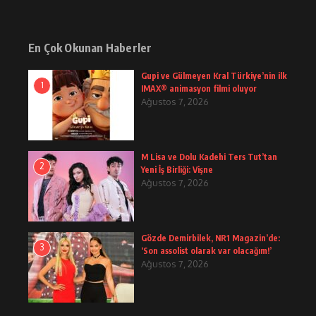
En Çok Okunan Haberler
Gupi ve Gülmeyen Kral Türkiye’nin ilk
1
IMAX® animasyon filmi oluyor
Ağustos 7, 2026
M Lisa ve Dolu Kadehi Ters Tut’tan
2
Yeni İş Birliği: Vişne
Ağustos 7, 2026
Gözde Demirbilek, NR1 Magazin’de:
3
‘Son assolist olarak var olacağım!’
Ağustos 7, 2026