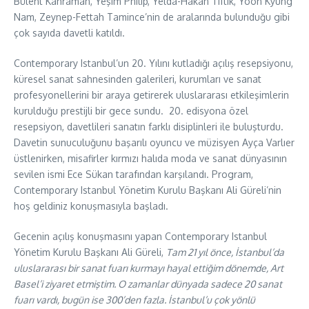
Bülent Kahraman, Yeşim Philip, Yelda-Hakan Tiftik, Yoon Kyung
Nam, Zeynep-Fettah Tamince’nin de aralarında bulunduğu gibi
çok sayıda davetli katıldı.
Contemporary Istanbul’un 20. Yılını kutladığı açılış resepsiyonu,
küresel sanat sahnesinden galerileri, kurumları ve sanat
profesyonellerini bir araya getirerek uluslararası etkileşimlerin
kurulduğu prestijli bir gece sundu. 20. edisyona özel
resepsiyon, davetlileri sanatın farklı disiplinleri ile buluşturdu.
Davetin sunuculuğunu başarılı oyuncu ve müzisyen Ayça Varlıer
üstlenirken, misafirler kırmızı halıda moda ve sanat dünyasının
sevilen ismi Ece Sükan tarafından karşılandı. Program,
Contemporary Istanbul Yönetim Kurulu Başkanı Ali Güreli’nin
hoş geldiniz konuşmasıyla başladı.
Gecenin açılış konuşmasını yapan Contemporary Istanbul
Yönetim Kurulu Başkanı Ali Güreli,
Tam 21 yıl önce, İstanbul’da
uluslararası bir sanat fuarı kurmayı hayal ettiğim dönemde, Art
Basel’i ziyaret etmiştim. O zamanlar dünyada sadece 20 sanat
fuarı vardı, bugün ise 300’den fazla. İstanbul’u çok yönlü