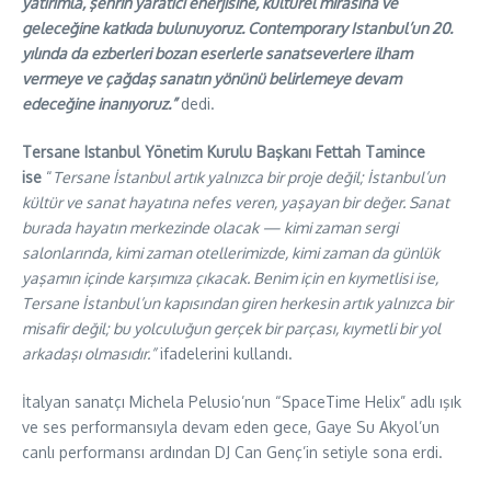
yatırımla, şehrin yaratıcı enerjisine, kültürel mirasına ve
geleceğine katkıda bulunuyoruz. Contemporary Istanbul’un 20.
yılında da ezberleri bozan eserlerle sanatseverlere ilham
vermeye ve çağdaş sanatın yönünü belirlemeye devam
edeceğine inanıyoruz.”
dedi.
Tersane Istanbul Yönetim Kurulu Başkanı Fettah Tamince
ise
“
Tersane İstanbul artık yalnızca bir proje değil; İstanbul’un
kültür ve sanat hayatına nefes veren, yaşayan bir değer. Sanat
burada hayatın merkezinde olacak — kimi zaman sergi
salonlarında, kimi zaman otellerimizde, kimi zaman da günlük
yaşamın içinde karşımıza çıkacak. Benim için en kıymetlisi ise,
Tersane İstanbul’un kapısından giren herkesin artık yalnızca bir
misafir değil; bu yolculuğun gerçek bir parçası, kıymetli bir yol
arkadaşı olmasıdır.”
ifadelerini kullandı.
İtalyan sanatçı Michela Pelusio’nun “SpaceTime Helix” adlı ışık
ve ses performansıyla devam eden gece, Gaye Su Akyol’un
canlı performansı ardından DJ Can Genç’in setiyle sona erdi.