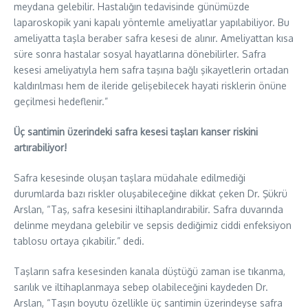
meydana gelebilir. Hastalığın tedavisinde günümüzde
laparoskopik yani kapalı yöntemle ameliyatlar yapılabiliyor. Bu
ameliyatta taşla beraber safra kesesi de alınır. Ameliyattan kısa
süre sonra hastalar sosyal hayatlarına dönebilirler. Safra
kesesi ameliyatıyla hem safra taşına bağlı şikayetlerin ortadan
kaldırılması hem de ileride gelişebilecek hayati risklerin önüne
geçilmesi hedeflenir.”
Üç santimin üzerindeki safra kesesi taşları kanser riskini
artırabiliyor!
Safra kesesinde oluşan taşlara müdahale edilmediği
durumlarda bazı riskler oluşabileceğine dikkat çeken Dr. Şükrü
Arslan, “Taş, safra kesesini iltihaplandırabilir. Safra duvarında
delinme meydana gelebilir ve sepsis dediğimiz ciddi enfeksiyon
tablosu ortaya çıkabilir.” dedi.
Taşların safra kesesinden kanala düştüğü zaman ise tıkanma,
sarılık ve iltihaplanmaya sebep olabileceğini kaydeden Dr.
Arslan, “Taşın boyutu özellikle üç santimin üzerindeyse safra