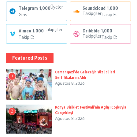
Üyeler
Telegram
1,000
Soundcloud
1,000
Takipçiler
Giriş
Takip Et
Takipçiler
Vimeo
1,000
Dribbble
1,000
Takipçiler
Takip Et
Takip Et
Featured Posts
Osmangazi’de Geleceğin Yüzücüleri
1
Sertifikalarını Aldı
Ağustos 8, 2026
Konya Bisiklet Festivali’nin Açılışı Coşkuyla
2
Gerçekleşti
Ağustos 8, 2026