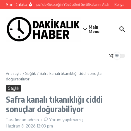
İçeriğe atla
Son Dakika
Osmangazi’de Geleceğin Yüzücüleri Sertifikalarını Aldı
Konya Bisikl
Main
Menu
Anasayfa
/
Sağlık
/
Safra kanalı tıkanıklığı ciddi sonuçlar
doğurabiliyor
Sağlık
Safra kanalı tıkanıklığı ciddi
sonuçlar doğurabiliyor
Tarafından
admin
Yorum yapılmamış
Haziran 8, 2026
12:03 pm