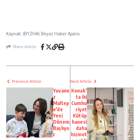
Kaynak: (BYZHA) Beyaz Haber Ajansı
Share Article
Previous Article
Next Article
Yuvamı
Konak’
z
ta iki
Maltep
Cumhu
e’de
riyet
Yeni
Kütüp
Dönem
hanesi
Başlıyo
daha
r
hizmet