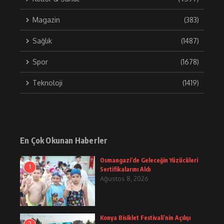
Magazin
(383)
Sağlık
(1487)
Spor
(1678)
Teknoloji
(1419)
En Çok Okunan Haberler
Osmangazi’de Geleceğin Yüzücüleri
1
Sertifikalarını Aldı
Ağustos 8, 2026
Konya Bisiklet Festivali’nin Açılışı