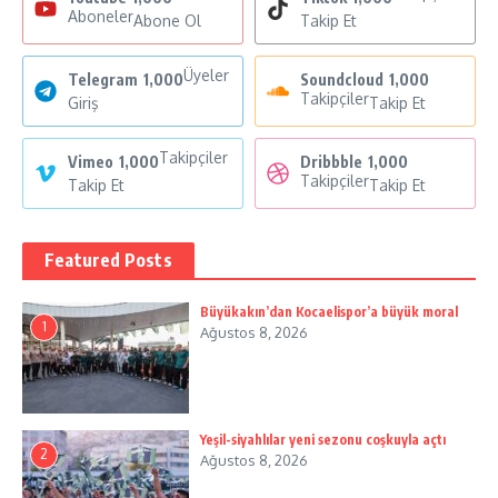
Aboneler
Abone Ol
Takip Et
Üyeler
Telegram
1,000
Soundcloud
1,000
Takipçiler
Giriş
Takip Et
Takipçiler
Vimeo
1,000
Dribbble
1,000
Takipçiler
Takip Et
Takip Et
Featured Posts
Büyükakın’dan Kocaelispor’a büyük moral
1
Ağustos 8, 2026
Yeşil-siyahlılar yeni sezonu coşkuyla açtı
2
Ağustos 8, 2026