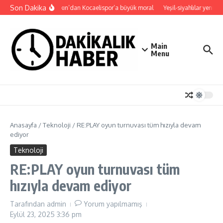
İçeriğe atla
Son Dakika
Büyükakın’dan Kocaelispor’a büyük moral
Yeşil-siyahlılar yeni se
Main
Menu
Anasayfa
/
Teknoloji
/
RE:PLAY oyun turnuvası tüm hızıyla devam
ediyor
Teknoloji
RE:PLAY oyun turnuvası tüm
hızıyla devam ediyor
Tarafından
admin
Yorum yapılmamış
Eylül 23, 2025
3:36 pm