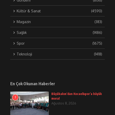
Gündem
(8136)
Kültür & Sanat
(4590)
Magazin
(383)
Sağlık
(1486)
Spor
(1675)
Teknoloji
(1418)
En Çok Okunan Haberler
Büyükakın’dan Kocaelispor’a büyük
1
moral
Ağustos 8, 2026