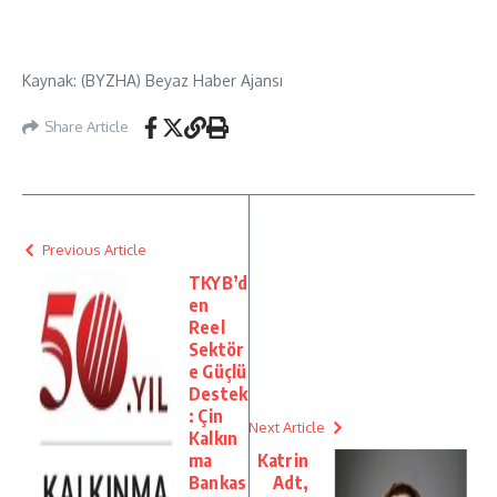
Kaynak: (BYZHA) Beyaz Haber Ajansı
Share Article
Previous Article
TKYB’d
en
Reel
Sektör
e Güçlü
Destek
: Çin
Next Article
Kalkın
ma
Katrin
Bankas
Adt,