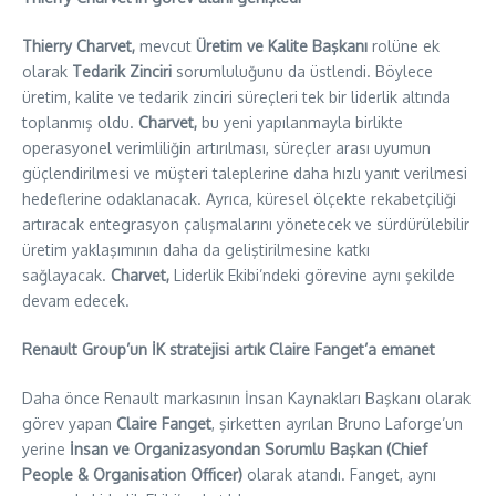
Thierry Charvet,
mevcut
Üretim ve Kalite Başkanı
rolüne ek
olarak
Tedarik Zinciri
sorumluluğunu da üstlendi. Böylece
üretim, kalite ve tedarik zinciri süreçleri tek bir liderlik altında
toplanmış oldu.
Charvet,
bu yeni yapılanmayla birlikte
operasyonel verimliliğin artırılması, süreçler arası uyumun
güçlendirilmesi ve müşteri taleplerine daha hızlı yanıt verilmesi
hedeflerine odaklanacak. Ayrıca, küresel ölçekte rekabetçiliği
artıracak entegrasyon çalışmalarını yönetecek ve sürdürülebilir
üretim yaklaşımının daha da geliştirilmesine katkı
sağlayacak.
Charvet,
Liderlik Ekibi’ndeki görevine aynı şekilde
devam edecek.
Renault Group’un İK stratejisi artık Claire Fanget’a emanet
Daha önce Renault markasının İnsan Kaynakları Başkanı olarak
görev yapan
Claire Fanget
, şirketten ayrılan Bruno Laforge’un
yerine
İnsan ve Organizasyondan Sorumlu Başkan (Chief
People & Organisation Officer)
olarak atandı. Fanget, aynı