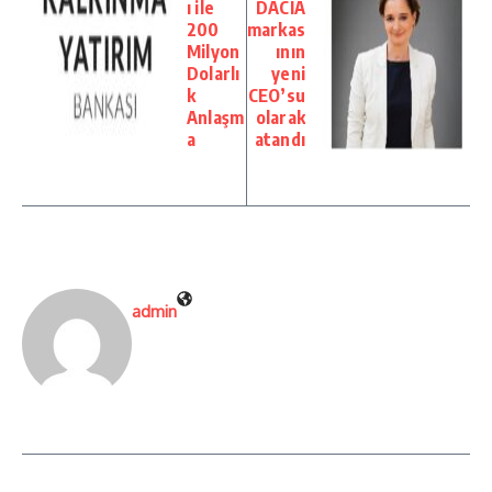
ı ile
DACIA
200
markas
Milyon
ının
Dolarlı
yeni
k
CEO’su
Anlaşm
olarak
a
atandı
admin