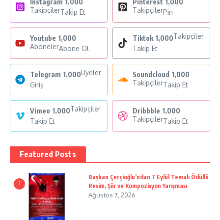
Instagram
1,000
Pinterest
1,000
Takipçiler
Takipçiler
Takip Et
Pin
Takipçiler
Youtube
1,000
Tiktok
1,000
Aboneler
Abone Ol
Takip Et
Üyeler
Telegram
1,000
Soundcloud
1,000
Takipçiler
Giriş
Takip Et
Takipçiler
Vimeo
1,000
Dribbble
1,000
Takipçiler
Takip Et
Takip Et
Featured Posts
Başkan Çerçioğlu’ndan 7 Eylül Temalı Ödüllü
1
Resim, Şiir ve Kompozisyon Yarışması
Ağustos 7, 2026