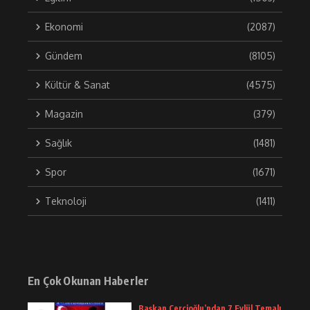
Ekonomi
(2087)
Gündem
(8105)
Kültür & Sanat
(4575)
Magazin
(379)
Sağlık
(1481)
Spor
(1671)
Teknoloji
(1411)
En Çok Okunan Haberler
Başkan Çerçioğlu’ndan 7 Eylül Temalı