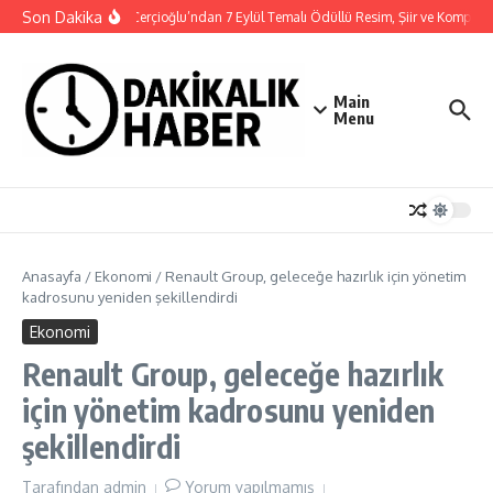
İçeriğe atla
Son Dakika
Başkan Çerçioğlu’ndan 7 Eylül Temalı Ödüllü Resim, Şiir ve Kompozis
Main
Menu
Anasayfa
/
Ekonomi
/
Renault Group, geleceğe hazırlık için yönetim
kadrosunu yeniden şekillendirdi
Ekonomi
Renault Group, geleceğe hazırlık
için yönetim kadrosunu yeniden
şekillendirdi
Tarafından
admin
Yorum yapılmamış