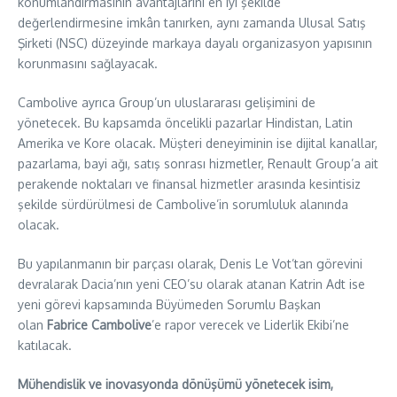
konumlandırmasının avantajlarını en iyi şekilde
değerlendirmesine imkân tanırken, aynı zamanda Ulusal Satış
Şirketi (NSC) düzeyinde markaya dayalı organizasyon yapısının
korunmasını sağlayacak.
Cambolive ayrıca Group’un uluslararası gelişimini de
yönetecek. Bu kapsamda öncelikli pazarlar Hindistan, Latin
Amerika ve Kore olacak. Müşteri deneyiminin ise dijital kanallar,
pazarlama, bayi ağı, satış sonrası hizmetler, Renault Group’a ait
perakende noktaları ve finansal hizmetler arasında kesintisiz
şekilde sürdürülmesi de Cambolive’in sorumluluk alanında
olacak.
Bu yapılanmanın bir parçası olarak, Denis Le Vot’tan görevini
devralarak Dacia’nın yeni CEO’su olarak atanan Katrin Adt ise
yeni görevi kapsamında Büyümeden Sorumlu Başkan
olan
Fabrice Cambolive
’e rapor verecek ve Liderlik Ekibi’ne
katılacak.
Mühendislik ve inovasyonda dönüşümü yönetecek isim,