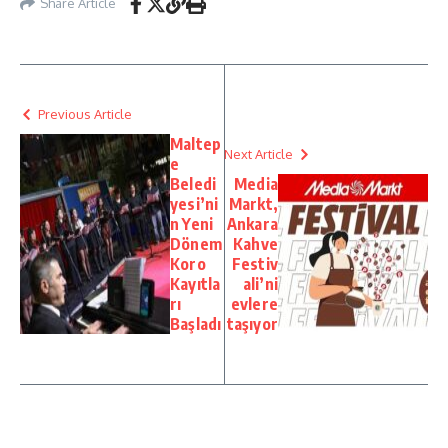
Share Article
Previous Article
Maltep
Next Article
e
Beledi
Media
yesi’ni
Markt,
n Yeni
Ankara
Dönem
Kahve
Koro
Festiv
Kayıtla
ali’ni
rı
evlere
Başladı
taşıyor