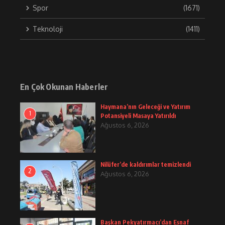
Spor
(1671)
Teknoloji
(1411)
En Çok Okunan Haberler
Haymana’nın Geleceği ve Yatırım
1
Potansiyeli Masaya Yatırıldı
Ağustos 6, 2026
Nilüfer’de kaldırımlar temizlendi
2
Ağustos 6, 2026
Başkan Pekyatırmacı’dan Esnaf