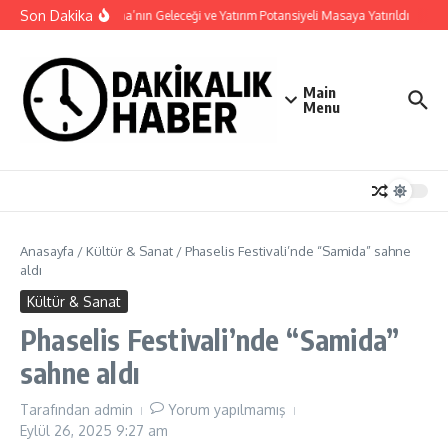
İçeriğe atla
Son Dakika
Haymana’nın Geleceği ve Yatırım Potansiyeli Masaya Yatırıldı
Nilü
Main
Menu
Anasayfa
/
Kültür & Sanat
/
Phaselis Festivali’nde “Samida” sahne
aldı
Kültür & Sanat
Phaselis Festivali’nde “Samida”
sahne aldı
Tarafından
admin
Yorum yapılmamış
Eylül 26, 2025
9:27 am