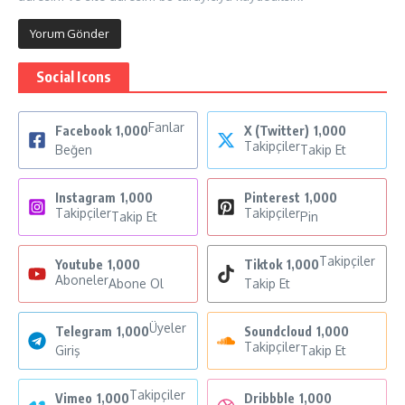
Social Icons
Fanlar
Facebook
1,000
X (Twitter)
1,000
Takipçiler
Beğen
Takip Et
Instagram
1,000
Pinterest
1,000
Takipçiler
Takipçiler
Takip Et
Pin
Takipçiler
Youtube
1,000
Tiktok
1,000
Aboneler
Abone Ol
Takip Et
Üyeler
Telegram
1,000
Soundcloud
1,000
Takipçiler
Giriş
Takip Et
Takipçiler
Vimeo
1,000
Dribbble
1,000