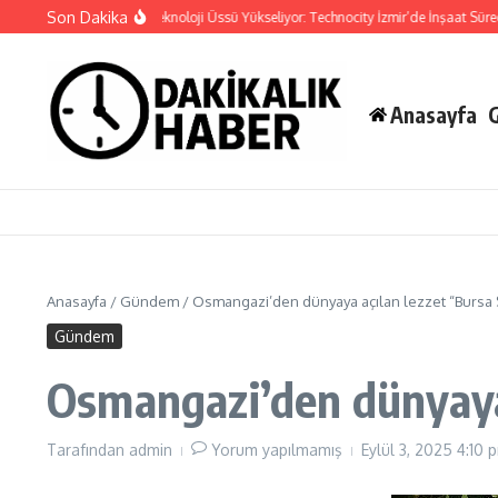
İçeriğe atla
Son Dakika
İzmir’in Kuzeyinde Teknoloji Üssü Yükseliyor: Technocity İzmir’de İnşaat Süreci Baş
Anasayfa
Anasayfa
/
Gündem
/
Osmangazi’den dünyaya açılan lezzet “Bursa Si
Gündem
Osmangazi’den dünyaya 
Tarafından
admin
Yorum yapılmamış
Eylül 3, 2025
4:10 