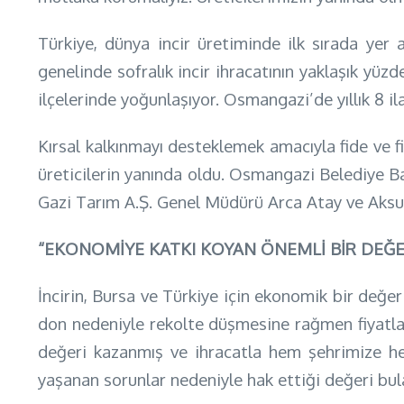
Türkiye, dünya incir üretiminde ilk sırada yer 
genelinde sofralık incir ihracatının yaklaşık yü
ilçelerinde yoğunlaşıyor. Osmangazi’de yıllık 8 ila
Kırsal kalkınmayı desteklemek amacıyla fide ve f
üreticilerin yanında oldu. Osmangazi Belediye Ba
Gazi Tarım A.Ş. Genel Müdürü Arca Atay ve Aksun
“EKONOMİYE KATKI KOYAN ÖNEMLİ BİR DEĞE
İncirin, Bursa ve Türkiye için ekonomik bir değe
don nedeniyle rekolte düşmesine rağmen fiyatlar 
değeri kazanmış ve ihracatla hem şehrimize he
yaşanan sorunlar nedeniyle hak ettiği değeri bul