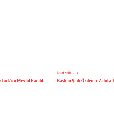
Next Article
türk’ün Mevlid Kandili
Başkan Şadi Özdemir Zabıta Teş