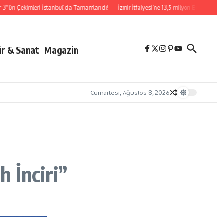
n Çekimleri İstanbul’da Tamamlandı!
İzmir İtfaiyesi’ne 13,5 milyon Euro’luk teknolo
ür & Sanat
Magazin
Cumartesi, Ağustos 8, 2026
 İnciri”