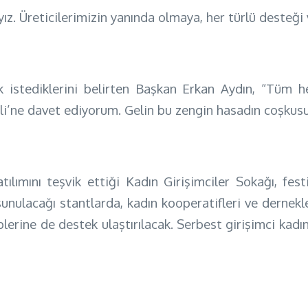
ız. Üreticilerimizin yanında olmaya, her türlü desteği
ak istediklerini belirten Başkan Erkan Aydın, “Tüm 
i’ne davet ediyorum. Gelin bu zengin hasadın coşkusun
lımını teşvik ettiği Kadın Girişimciler Sokağı, fest
unulacağı stantlarda, kadın kooperatifleri ve dernek
plerine de destek ulaştırılacak. Serbest girişimci kadın