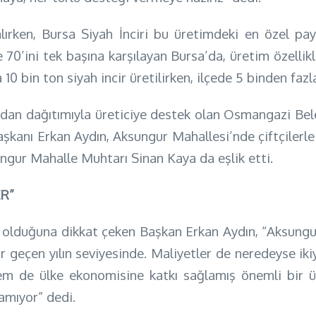
alırken, Bursa Siyah İnciri bu üretimdeki en özel pay
zde 70’ini tek başına karşılayan Bursa’da, üretim özell
 10 bin ton siyah incir üretilirken, ilçede 5 binden fazl
idan dağıtımıyla üreticiye destek olan Osmangazi Bele
şkanı Erkan Aydın, Aksungur Mahallesi’nde çiftçilerle 
gur Mahalle Muhtarı Sinan Kaya da eşlik etti.
R”
r olduğuna dikkat çeken Başkan Erkan Aydın, “Aksungu
geçen yılın seviyesinde. Maliyetler de neredeyse ikiye 
m de ülke ekonomisine katkı sağlamış önemli bir ürü
amıyor” dedi.