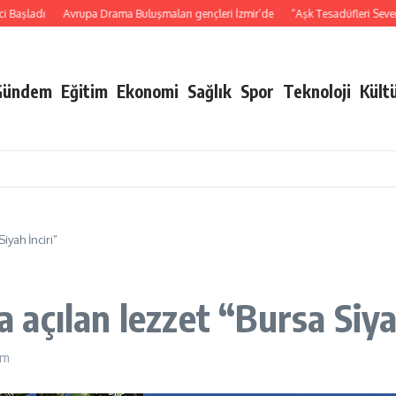
ladı
Avrupa Drama Buluşmaları gençleri İzmir’de
“Aşk Tesadüfleri Sever 3″ü
Gündem
Eğitim
Ekonomi
Sağlık
Spor
Teknoloji
Kült
yah İnciri”
açılan lezzet “Bursa Siyah
pm