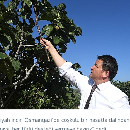
siyah incir, Osmangazi’de coşkulu bir hasatla dalından 
aya, her türlü desteği vermeye hazırız” dedi.