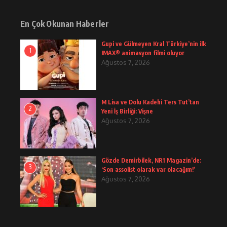
En Çok Okunan Haberler
Gupi ve Gülmeyen Kral Türkiye’nin ilk
1
IMAX® animasyon filmi oluyor
Ağustos 7, 2026
M Lisa ve Dolu Kadehi Ters Tut’tan
2
Yeni İş Birliği: Vişne
Ağustos 7, 2026
Gözde Demirbilek, NR1 Magazin’de:
3
‘Son assolist olarak var olacağım!’
Ağustos 7, 2026