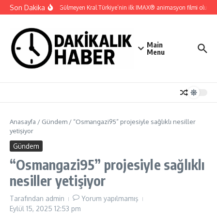
İçeriğe atla
Son Dakika
Gupi ve Gülmeyen Kral Türkiye’nin ilk IMAX® animasyon filmi oluyor
Main
Menu
Anasayfa
/
Gündem
/
“Osmangazi95” projesiyle sağlıklı nesiller
yetişiyor
Gündem
“Osmangazi95” projesiyle sağlıklı
nesiller yetişiyor
Tarafından
admin
Yorum yapılmamış
Eylül 15, 2025
12:53 pm