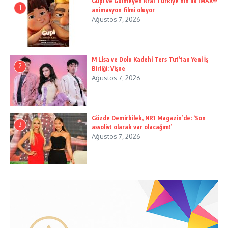
Gupi ve Gülmeyen Kral Türkiye’nin ilk IMAX®
1
animasyon filmi oluyor
Ağustos 7, 2026
M Lisa ve Dolu Kadehi Ters Tut’tan Yeni İş
2
Birliği: Vişne
Ağustos 7, 2026
Gözde Demirbilek, NR1 Magazin’de: ‘Son
3
assolist olarak var olacağım!’
Ağustos 7, 2026