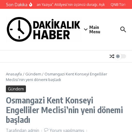
İçeriğe atla
Son Dakika
“Yaşamdan Yazıya” Atölyesi’nin üçüncü durağı; Aşk
QNB Türkiye An
Main
Menu
Anasayfa
/
Gündem
/
Osmangazi Kent Konseyi Engelliler
Meclisi’nin yeni dönemi başladı
Gündem
Osmangazi Kent Konseyi
Engelliler Meclisi’nin yeni dönemi
başladı
Tarafından
admin
Yorum yapılmamış