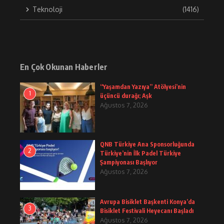
Teknoloji
(1416)
En Çok Okunan Haberler
“Yaşamdan Yazıya” Atölyesi’nin
1
üçüncü durağı; Aşk
Ağustos 7, 2026
QNB Türkiye Ana Sponsorluğunda
2
Türkiye’nin İlk Padel Türkiye
Şampiyonası Başlıyor
Ağustos 7, 2026
Avrupa Bisiklet Başkenti Konya’da
3
Bisiklet Festivali Heyecanı Başladı
Ağustos 7, 2026