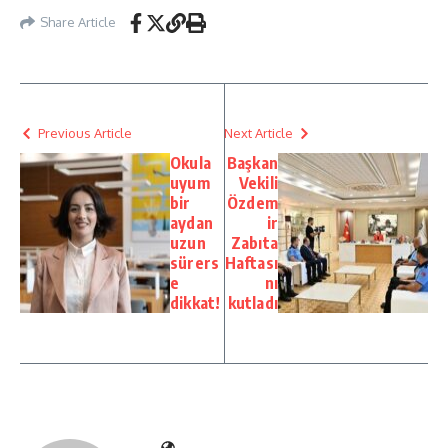
Share Article
Previous Article
Next Article
Okula
Başkan
uyum
Vekili
bir
Özdem
aydan
ir
uzun
Zabıta
sürers
Haftası
e
nı
dikkat!
kutladı