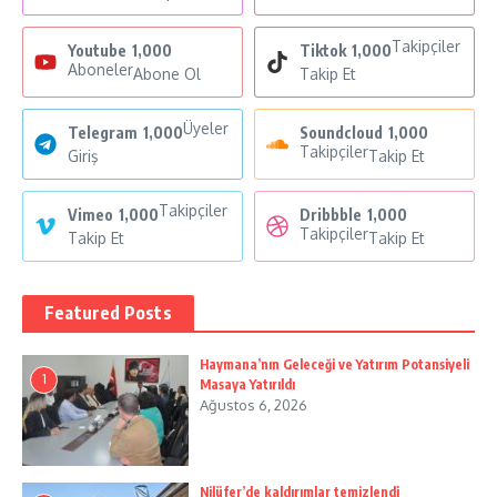
Takipçiler
Youtube
1,000
Tiktok
1,000
Aboneler
Abone Ol
Takip Et
Üyeler
Telegram
1,000
Soundcloud
1,000
Takipçiler
Giriş
Takip Et
Takipçiler
Vimeo
1,000
Dribbble
1,000
Takipçiler
Takip Et
Takip Et
Featured Posts
Haymana’nın Geleceği ve Yatırım Potansiyeli
1
Masaya Yatırıldı
Ağustos 6, 2026
Nilüfer’de kaldırımlar temizlendi