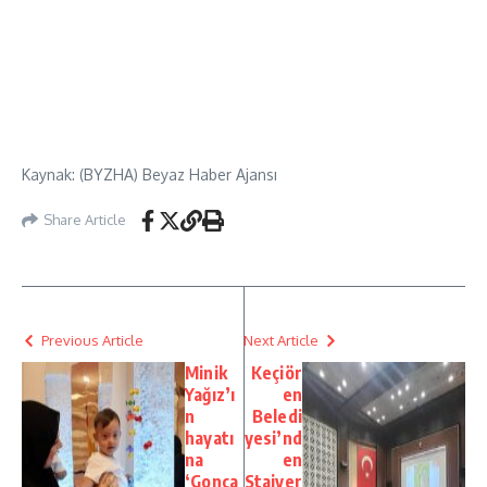
Kaynak: (BYZHA) Beyaz Haber Ajansı
Share Article
Previous Article
Next Article
Minik
Keçiör
Yağız’ı
en
n
Beledi
hayatı
yesi’nd
na
en
‘Gonca
Stajyer