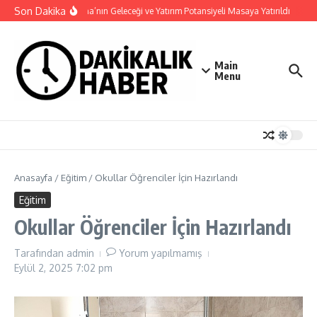
İçeriğe atla
Son Dakika
Haymana’nın Geleceği ve Yatırım Potansiyeli Masaya Yatırıldı
Nilü
Main
Menu
Anasayfa
/
Eğitim
/
Okullar Öğrenciler İçin Hazırlandı
Eğitim
Okullar Öğrenciler İçin Hazırlandı
Tarafından
admin
Yorum yapılmamış
Eylül 2, 2025
7:02 pm