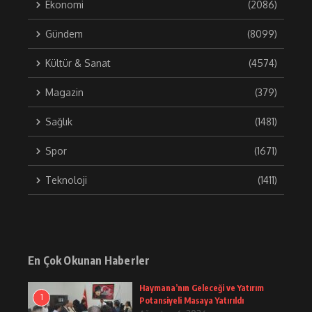
Ekonomi
(2086)
Gündem
(8099)
Kültür & Sanat
(4574)
Magazin
(379)
Sağlık
(1481)
Spor
(1671)
Teknoloji
(1411)
En Çok Okunan Haberler
Haymana’nın Geleceği ve Yatırım
1
Potansiyeli Masaya Yatırıldı