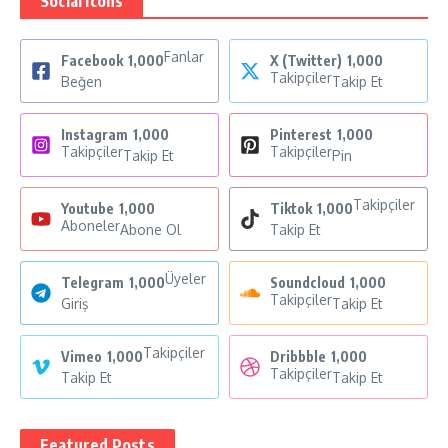
Social Icons
Fanlar
Facebook
1,000
X (Twitter)
1,000
Takipçiler
Beğen
Takip Et
Instagram
1,000
Pinterest
1,000
Takipçiler
Takipçiler
Takip Et
Pin
Takipçiler
Youtube
1,000
Tiktok
1,000
Aboneler
Abone Ol
Takip Et
Üyeler
Telegram
1,000
Soundcloud
1,000
Takipçiler
Giriş
Takip Et
Takipçiler
Vimeo
1,000
Dribbble
1,000
Takipçiler
Takip Et
Takip Et
Featured Posts