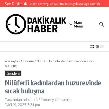
İçeriğe atla
Son Dakika
Haymana’nın Geleceği ve Yatırım Potansiyeli Masaya Yatırıldı
Nilü
Main
Menu
Anasayfa
/
Gündem
/
Nilüferli kadınlardan huzurevinde sıcak
buluşma
Gündem
Nilüferli kadınlardan huzurevinde
sıcak buluşma
Tarafından
admin
Yorum yapılmamış
Eylül 19, 2025
5:24 pm