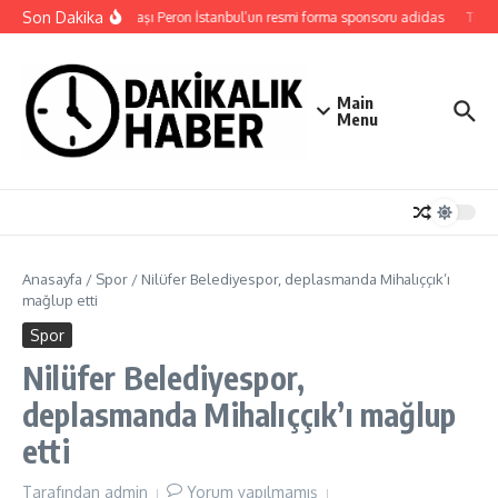
İçeriğe atla
Son Dakika
Eczacıbaşı Peron İstanbul’un resmi forma sponsoru adidas
Türk D
Main
Menu
Anasayfa
/
Spor
/
Nilüfer Belediyespor, deplasmanda Mihalıççık’ı
mağlup etti
Spor
Nilüfer Belediyespor,
deplasmanda Mihalıççık’ı mağlup
etti
Tarafından
admin
Yorum yapılmamış