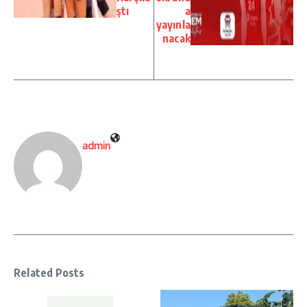
ştı
a
yayınla
nacak
admin
Related Posts