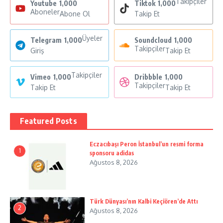
Takipçiler
Youtube
1,000
Tiktok
1,000
Aboneler
Abone Ol
Takip Et
Üyeler
Telegram
1,000
Soundcloud
1,000
Takipçiler
Giriş
Takip Et
Takipçiler
Vimeo
1,000
Dribbble
1,000
Takipçiler
Takip Et
Takip Et
Featured Posts
Eczacıbaşı Peron İstanbul’un resmi forma
1
sponsoru adidas
Ağustos 8, 2026
Türk Dünyası’nın Kalbi Keçiören’de Attı
2
Ağustos 8, 2026