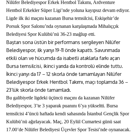
Nilüfer Belediyespor Erkek Hentbol Takımı, Ardventure
Hentbol Erkekler Süper Ligi’nde yoluna kayıpsız devam ediyor.
Ligde ilk iki maçını kazanan Bursa temsilcisi, Eskişehir’de
Porsuk Spor Salonu’nda oynanan karşılaşmada Mihalıççık
Belediyesi Spor Kulübü’nü 36-23 mağlup etti.
Baştan sona üstün bir performans sergileyen Nilüfer
Belediyespor, ilk yarıyı 19-11 önde kapattı. Savunmada
etkili olan ve hücumda da isabetli ataklarla farkı açan
Bursa temsilcisi, ikinci yarıda da kontrolü elinde tuttu.
İkinci yarıyı da 17 – 12 skorla önde tamamlayan Nilüfer
Belediyespor Erkek Hentbol Takımı, maçı toplamda 36 –
23’lük skorla önde tamamladı.
Bu galibiyetle ligdeki üçüncü maçını da kazanan Nilüfer
Belediyespor, 3’te 3 yaparak puanını 6’ya yükseltti. Bursa
temsilcisi 4’üncü haftada kendi sahasında İstanbul Gençlik Spor
Kulübü’nü ağırlayacak. Maç, 20 Eylül Cumartesi günü saat
17.00’de Nilüfer Belediyesi Üçevler Spor Tesisi’nde oynanacak.