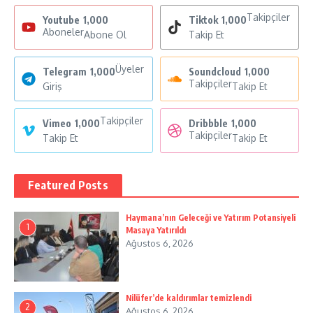
Takipçiler
Youtube
1,000
Tiktok
1,000
Aboneler
Abone Ol
Takip Et
Üyeler
Telegram
1,000
Soundcloud
1,000
Takipçiler
Giriş
Takip Et
Takipçiler
Vimeo
1,000
Dribbble
1,000
Takipçiler
Takip Et
Takip Et
Featured Posts
Haymana’nın Geleceği ve Yatırım Potansiyeli
1
Masaya Yatırıldı
Ağustos 6, 2026
Nilüfer’de kaldırımlar temizlendi
2
Ağustos 6, 2026