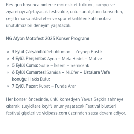
Beş gün boyunca binlerce motosiklet tutkunu, kampçı ve
ziyaretçiyi ağırlayacak festivalde, ünlü sanatçıların konserleri,
çeşitli marka aktiviteleri ve spor etkinlikleri katılımcılara
unutulmaz bir deneyim yaşatacak.
NG Afyon Motofest 2025 Konser Programı
3 Eylül Çarşamba:
Debublüman – Zeynep Bastık
4 Eylül Perşembe:
Ayna – Mela Bedel – Motive
5 Eylül Cuma:
Sufle – İkilem – Semicenk
6 Eylül Cumartesi:
Samida – Nilüfer –
Ustalara Vefa
konuğu:
Hakkı Bulut
7 Eylül Pazar:
Kubat – Funda Arar
Her konser öncesinde, ünlü komedyen Yavuz Seçkin sahneye
çıkarak izleyicilere keyifli anlar yaşatacak.Festival biletleri
festival gişeleri ve
vidipass.com
üzerinden satışı devam ediyor.