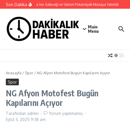
İçeriğe atla
Son Dakika
Haymana’nın Geleceği ve Yatırım Potansiyeli Masaya Yatırıldı
Nilü
Main
Menu
Anasayfa
/
Spor
/
NG Afyon Motofest Bugün Kapılarını Açıyor
Spor
NG Afyon Motofest Bugün
Kapılarını Açıyor
Tarafından
admin
Yorum yapılmamış
Eylül 3, 2025
9:38 am