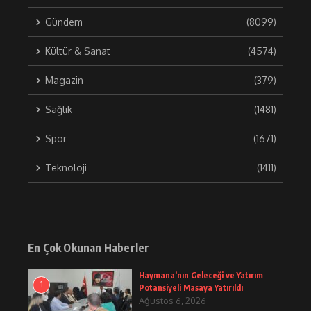
Gündem
(8099)
Kültür & Sanat
(4574)
Magazin
(379)
Sağlık
(1481)
Spor
(1671)
Teknoloji
(1411)
En Çok Okunan Haberler
Haymana’nın Geleceği ve Yatırım
1
Potansiyeli Masaya Yatırıldı
Ağustos 6, 2026