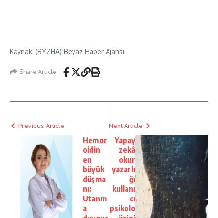
Kaynak: (BYZHA) Beyaz Haber Ajansı
Share Article
Previous Article
Next Article
Hemor
Yapay
oidin
zekâ
en
okur
büyük
yazarlı
düşma
ğı
nı:
kullanı
Utanm
cı
a
psikolo
duygus
jisini