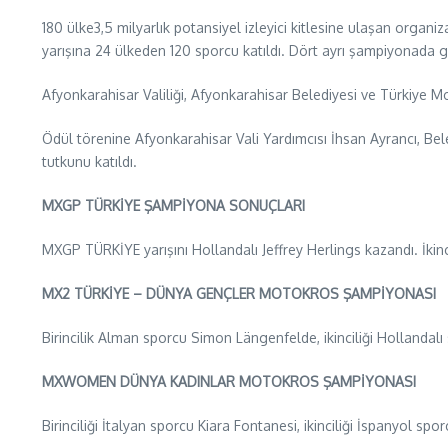
180 ülke3,5 milyarlık potansiyel izleyici kitlesine ulaşan orga
yarışına 24 ülkeden 120 sporcu katıldı. Dört ayrı şampiyonada g
Afyonkarahisar Valiliği, Afyonkarahisar Belediyesi ve Türkiye 
Ödül törenine Afyonkarahisar Vali Yardımcısı İhsan Ayrancı, B
tutkunu katıldı.
MXGP TÜRKİYE ŞAMPİYONA SONUÇLARI
MXGP TÜRKİYE yarışını Hollandalı Jeffrey Herlings kazandı. İkinc
MX2 TÜRKİYE – DÜNYA GENÇLER MOTOKROS ŞAMPİYONASI
Birincilik Alman sporcu Simon Längenfelde, ikinciliği Hollandal
MXWOMEN DÜNYA KADINLAR MOTOKROS ŞAMPİYONASI
Birinciliği İtalyan sporcu Kiara Fontanesi, ikinciliği İspanyol 