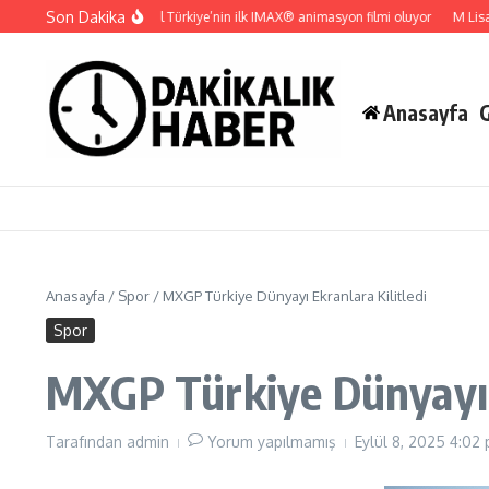
İçeriğe atla
Son Dakika
Gupi ve Gülmeyen Kral Türkiye’nin ilk IMAX® animasyon filmi oluyor
M Lisa ve Do
Anasayfa
Anasayfa
/
Spor
/
MXGP Türkiye Dünyayı Ekranlara Kilitledi
Spor
MXGP Türkiye Dünyayı E
Tarafından
admin
Yorum yapılmamış
Eylül 8, 2025
4:02