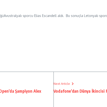
ülüğüAvustralyalı sporcu Elias Escandell aldı. Bu sonuçla Letonyalı spo
Next Article
 Open’da Şampiyon Alex
Vodafone’dan Dünya İkincisi F