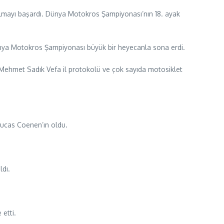
i olmayı başardı. Dünya Motokros Şampiyonası’nın 18. ayak
Dünya Motokros Şampiyonası büyük bir heyecanla sona erdi.
 Mehmet Sadık Vefa il protokolü ve çok sayıda motosiklet
ı Lucas Coenen’ın oldu.
ldı.
 etti.