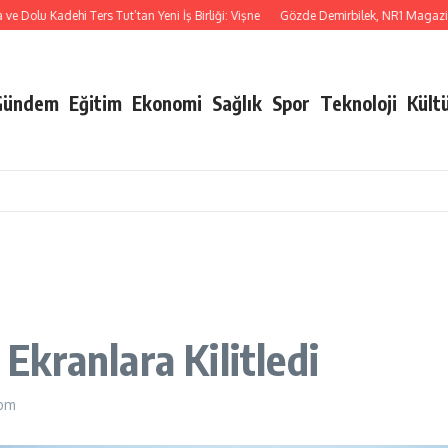
lu Kadehi Ters Tut’tan Yeni İş Birliği: Vişne
Gözde Demirbilek, NR1 Magazin’de: ‘
Gündem
Eğitim
Ekonomi
Sağlık
Spor
Teknoloji
Kült
kranlara Kilitledi
 pm