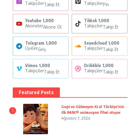
Takipçiler
Takipçiler
Takip Et
Pin
Youtube
1,000
Tiktok
1,000
Aboneler
Takipçiler
Abone Ol
Takip Et
Telegram
1,000
Soundcloud
1,000
Üyeler
Takipçiler
Giriş
Takip Et
Vimeo
1,000
Dribbble
1,000
Takipçiler
Takipçiler
Takip Et
Takip Et
Featured Posts
Gupi ve Gülmeyen Kral Türkiye’nin
1
ilk IMAX® animasyon filmi oluyor
Ağustos 7, 2026