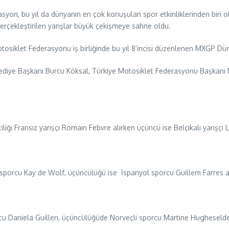
nizasyon, bu yıl da dünyanın en çok konuşulan spor etkinliklerinden bir
erçekleştirilen yarışlar büyük çekişmeye sahne oldu.
Motosiklet Federasyonu iş birliğinde bu yıl 8’incisi düzenlenen MXGP 
elediye Başkanı Burcu Köksal, Türkiye Motosiklet Federasyonu Başkanı
iliği Fransız yarışçı Romain Febvre alırken üçüncü ise Belçikalı yarışç
ı sporcu Kay de Wolf, üçüncülüğü ise İspanyol sporcu Guillem Farres a
sporcu Daniela Guillen, üçüncülüğüde Norveçli sporcu Martine Hugheselde