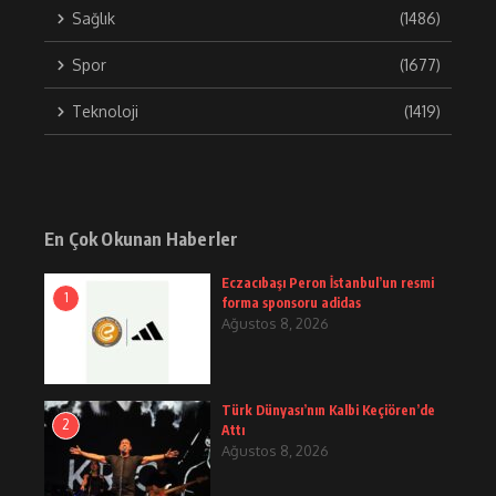
Sağlık
(1486)
Spor
(1677)
Teknoloji
(1419)
En Çok Okunan Haberler
Eczacıbaşı Peron İstanbul’un resmi
1
forma sponsoru adidas
Ağustos 8, 2026
Türk Dünyası’nın Kalbi Keçiören’de
2
Attı
Ağustos 8, 2026