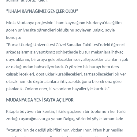
adımlar atıyoruz” dedi.
“İLHAM KAYNAĞIMIZ GENÇLER OLDU”
Mola Mudanya projesinin ilham kaynağının Mudanya’da eğitim
gören üniversite öğrencileri olduğunu söyleyen Dalgıç, şöyle
konuştu:
“Bursa Uludağ Üniversitesi Güzel Sanatlar Fakültesi’ndeki öğrenci
arkadaşlarımızla yaptığımız sohbetlerde bu tür mekanlara ihtiyaç
duyduklarını, bir araya gelebilecekleri sosyalleşecekleri alanların çok
az olduğundan bahsediyorlardı. O yüzden biz burayı hem ders
çalışabilecekleri, dostluklar kurabilecekleri, tartışabilecekleri bir yer
olarak hem de özgür alanlara ihtiyacı olduğunu bilerek ona göre
planladık. Onların enerjisi ve onların hayalleriyle kurduk.”
MUDANYA’DA YENİ SAYFA AÇILIYOR
Kitapla büyüyen bir kentin, fikirle güçlenen bir toplumun her türlü
zorluğu aşacağına vurgu yapan Dalgıç, sözlerini şöyle tamamladı:
“Atatürk ‘ün de dediği gibi fikri hür, vicdanı hür, irfanı hür nesiller