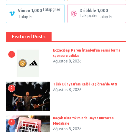
Takipçiler
Vimeo
1,000
Dribbble
1,000
Takipçiler
Takip Et
Takip Et
Featured Posts
Eczacıbaşı Peron İstanbul’un resmi forma
1
sponsoru adidas
Ağustos 8, 2026
Türk Dünyası’nın Kalbi Keçiören’de Attı
2
Ağustos 8, 2026
Kaçak Bina Yıkımında Hayat Kurtaran
3
Müdahale
Ağustos 8, 2026