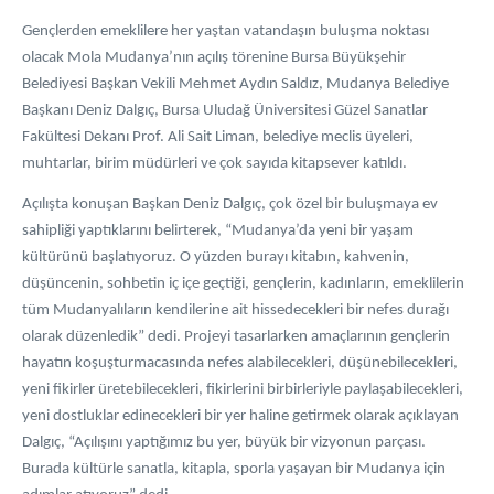
Gençlerden emeklilere her yaştan vatandaşın buluşma noktası
olacak Mola Mudanya’nın açılış törenine Bursa Büyükşehir
Belediyesi Başkan Vekili Mehmet Aydın Saldız, Mudanya Belediye
Başkanı Deniz Dalgıç, Bursa Uludağ Üniversitesi Güzel Sanatlar
Fakültesi Dekanı Prof. Ali Sait Liman, belediye meclis üyeleri,
muhtarlar, birim müdürleri ve çok sayıda kitapsever katıldı.
Açılışta konuşan Başkan Deniz Dalgıç, çok özel bir buluşmaya ev
sahipliği yaptıklarını belirterek, “Mudanya’da yeni bir yaşam
kültürünü başlatıyoruz. O yüzden burayı kitabın, kahvenin,
düşüncenin, sohbetin iç içe geçtiği, gençlerin, kadınların, emeklilerin
tüm Mudanyalıların kendilerine ait hissedecekleri bir nefes durağı
olarak düzenledik” dedi. Projeyi tasarlarken amaçlarının gençlerin
hayatın koşuşturmacasında nefes alabilecekleri, düşünebilecekleri,
yeni fikirler üretebilecekleri, fikirlerini birbirleriyle paylaşabilecekleri,
yeni dostluklar edinecekleri bir yer haline getirmek olarak açıklayan
Dalgıç, “Açılışını yaptığımız bu yer, büyük bir vizyonun parçası.
Burada kültürle sanatla, kitapla, sporla yaşayan bir Mudanya için