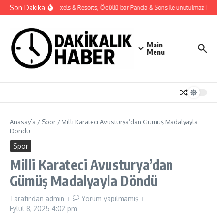
İçeriğe atla
Son Dakika
Gloria Hotels & Resorts, Ödüllü bar Panda & Sons ile unutulmaz bir Mi
Main
Menu
Anasayfa
/
Spor
/
Milli Karateci Avusturya’dan Gümüş Madalyayla
Döndü
Spor
Milli Karateci Avusturya’dan
Gümüş Madalyayla Döndü
Tarafından
admin
Yorum yapılmamış
Eylül 8, 2025
4:02 pm