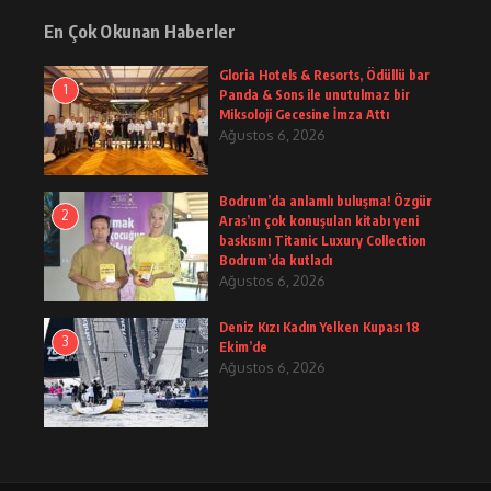
En Çok Okunan Haberler
Gloria Hotels & Resorts, Ödüllü bar
1
Panda & Sons ile unutulmaz bir
Miksoloji Gecesine İmza Attı
Ağustos 6, 2026
Bodrum’da anlamlı buluşma! Özgür
2
Aras’ın çok konuşulan kitabı yeni
baskısını Titanic Luxury Collection
Bodrum’da kutladı
Ağustos 6, 2026
Deniz Kızı Kadın Yelken Kupası 18
3
Ekim’de
Ağustos 6, 2026