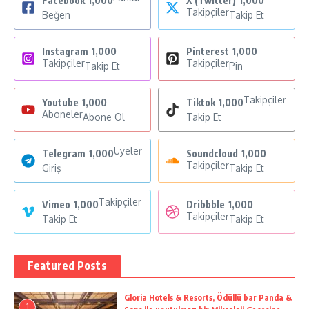
Facebook
1,000
X (Twitter)
1,000
Takipçiler
Beğen
Takip Et
Instagram
1,000
Pinterest
1,000
Takipçiler
Takipçiler
Takip Et
Pin
Takipçiler
Youtube
1,000
Tiktok
1,000
Aboneler
Abone Ol
Takip Et
Üyeler
Telegram
1,000
Soundcloud
1,000
Takipçiler
Giriş
Takip Et
Takipçiler
Vimeo
1,000
Dribbble
1,000
Takipçiler
Takip Et
Takip Et
Featured Posts
Gloria Hotels & Resorts, Ödüllü bar Panda &
1