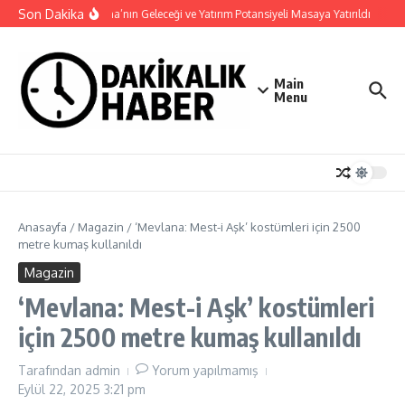
İçeriğe atla
Son Dakika
Haymana’nın Geleceği ve Yatırım Potansiyeli Masaya Yatırıldı
Nilü
Main
Menu
Anasayfa
/
Magazin
/
‘Mevlana: Mest-i Aşk’ kostümleri için 2500
metre kumaş kullanıldı
Magazin
‘Mevlana: Mest-i Aşk’ kostümleri
için 2500 metre kumaş kullanıldı
Tarafından
admin
Yorum yapılmamış
Eylül 22, 2025
3:21 pm