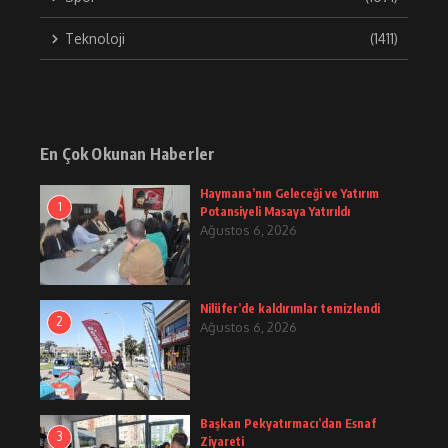
Teknoloji
(1411)
En Çok Okunan Haberler
Haymana’nın Geleceği ve Yatırım
1
Potansiyeli Masaya Yatırıldı
Ağustos 6, 2026
Nilüfer’de kaldırımlar temizlendi
2
Ağustos 6, 2026
Başkan Pekyatırmacı’dan Esnaf
3
Ziyareti