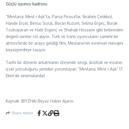
Güçlü oyuncu kadrosu
“Mevlana: Mest-i Aşk”ta, Parsa Pırouzfar, İbrahim Çelikkol,
Hande Erçel, Bensu Soral, Boran Kuzum, Selma Ergeç, Burak
Tozkoparan ve Halit Ergenç ve Shahab Hosseını gibi birbirinden
değerli isimler rol alıyor. Türk ve İranlı oyuncuların samimi bir
atmosferde bir araya geldiği film, Mevlana’nın evrensel mesajını
beyazperdeye taşıyor.
Tarihi bir dönemi anlatmanın ötesinde sevgi, dostluk ve insanın
içsel yolculuğunu yeniden yorumlayan “Mevlana: Mest-i Aşk” 17
Ekim’de sinemalarda!
Kaynak: (BYZHA) Beyaz Haber Ajansı
Share Article