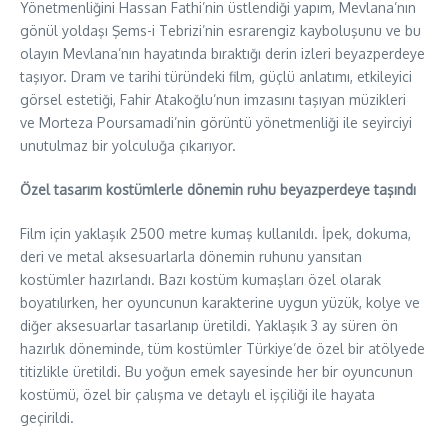
Yönetmenliğini Hassan Fathi’nin üstlendiği yapım, Mevlana’nın
gönül yoldaşı Şems-i Tebrizi’nin esrarengiz kayboluşunu ve bu
olayın Mevlana’nın hayatında bıraktığı derin izleri beyazperdeye
taşıyor. Dram ve tarihi türündeki film, güçlü anlatımı, etkileyici
görsel estetiği, Fahir Atakoğlu’nun imzasını taşıyan müzikleri
ve Morteza Poursamadi’nin görüntü yönetmenliği ile seyirciyi
unutulmaz bir yolculuğa çıkarıyor.
Özel tasarım kostümlerle dönemin ruhu beyazperdeye taşındı
Film için yaklaşık 2500 metre kumaş kullanıldı. İpek, dokuma,
deri ve metal aksesuarlarla dönemin ruhunu yansıtan
kostümler hazırlandı. Bazı kostüm kumaşları özel olarak
boyatılırken, her oyuncunun karakterine uygun yüzük, kolye ve
diğer aksesuarlar tasarlanıp üretildi. Yaklaşık 3 ay süren ön
hazırlık döneminde, tüm kostümler Türkiye’de özel bir atölyede
titizlikle üretildi. Bu yoğun emek sayesinde her bir oyuncunun
kostümü, özel bir çalışma ve detaylı el işçiliği ile hayata
geçirildi.