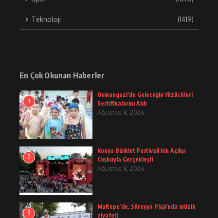
Teknoloji
(1419)
En Çok Okunan Haberler
Osmangazi’de Geleceğin Yüzücüleri
1
Sertifikalarını Aldı
Ağustos 8, 2026
Konya Bisiklet Festivali’nin Açılışı
2
Coşkuyla Gerçekleşti
Ağustos 8, 2026
Maltepe’de, Süreyya Plajı’nda müzik
3
ziyafeti