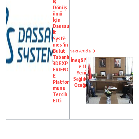
İş
Dönüş
ümü
İçin
Dassau
lt
Systè
mes’in
Bulut
Next Article
Tabanlı
İnegöl’
3DEXP
e 11
ERIENC
Yeni
E
Sağlık
Platfor
Ocağı
munu
Tercih
Etti