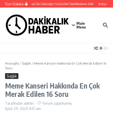
İçeriğe atla
Son Dakika
Osmangazi’de Geleceğin Yüzücüleri Sertifikalarını Aldı
Konya Bisikl
Main
Menu
Anasayfa
/
Sağlık
/
Meme Kanseri Hakkında En Çok Merak Edilen 16
Soru
Sağlık
Meme Kanseri Hakkında En Çok
Merak Edilen 16 Soru
Tarafından
admin
Yorum yapılmamış
Eylül 29, 2025
8:13 am