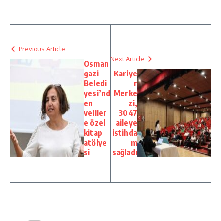
Previous Article
Next Article
Osman
gazi
Kariye
Beledi
r
yesi’nd
Merke
en
zi,
veliler
3047
e özel
aileye
kitap
istihda
atölye
m
si
sağladı