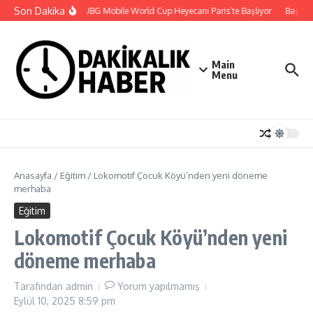
İçeriğe atla
Son Dakika
2026 PUBG Mobile World Cup Heyecanı Paris’te Başlıyor
Başkan H
Main
Menu
Anasayfa
/
Eğitim
/
Lokomotif Çocuk Köyü’nden yeni döneme
merhaba
Eğitim
Lokomotif Çocuk Köyü’nden yeni
döneme merhaba
Tarafından
admin
Yorum yapılmamış
Eylül 10, 2025
8:59 pm