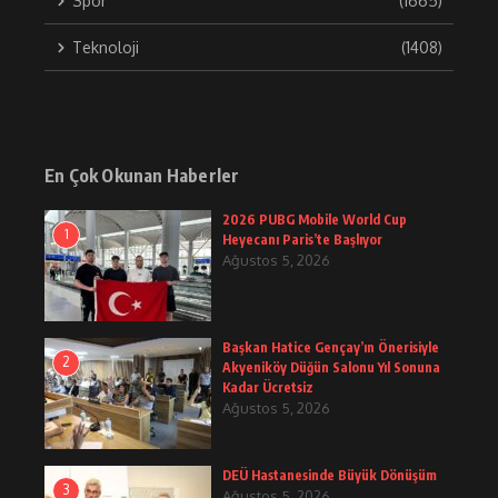
Spor
(1665)
Teknoloji
(1408)
En Çok Okunan Haberler
2026 PUBG Mobile World Cup
1
Heyecanı Paris’te Başlıyor
Ağustos 5, 2026
Başkan Hatice Gençay’ın Önerisiyle
2
Akyeniköy Düğün Salonu Yıl Sonuna
Kadar Ücretsiz
Ağustos 5, 2026
DEÜ Hastanesinde Büyük Dönüşüm
3
Ağustos 5, 2026