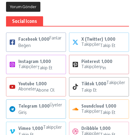
Social Icons
Fanlar
Facebook
1,000
X (Twitter)
1,000
Takipçiler
Beğen
Takip Et
Instagram
1,000
Pinterest
1,000
Takipçiler
Takipçiler
Takip Et
Pin
Takipçiler
Youtube
1,000
Tiktok
1,000
Aboneler
Abone Ol
Takip Et
Üyeler
Telegram
1,000
Soundcloud
1,000
Takipçiler
Giriş
Takip Et
Takipçiler
Vimeo
1,000
Dribbble
1,000
Takipçiler
Takip Et
Takip Et