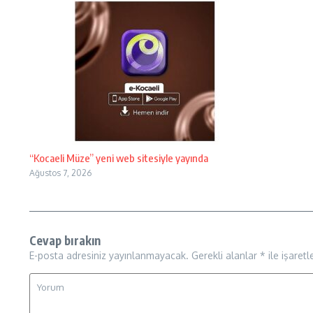
“Kocaeli Müze” yeni web sitesiyle yayında
Ağustos 7, 2026
Cevap bırakın
E-posta adresiniz yayınlanmayacak.
Gerekli alanlar
*
ile işaretl