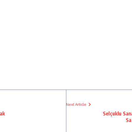
Next Article
cak
Selçuklu San
Sa