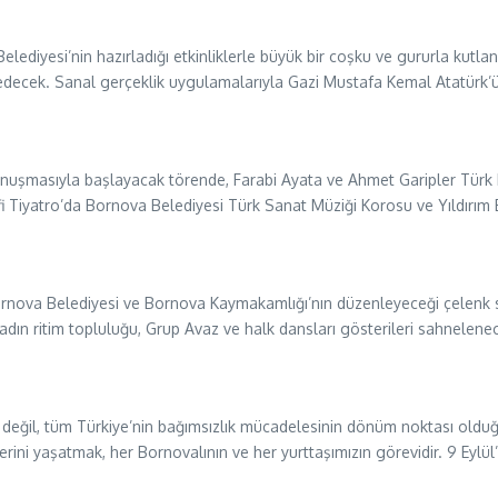
lediyesi’nin hazırladığı etkinliklerle büyük bir coşku ve gururla kutla
ecek. Sanal gerçeklik uygulamalarıyla Gazi Mustafa Kemal Atatürk’ün 
onuşmasıyla başlayacak törende, Farabi Ayata ve Ahmet Garipler Türk 
 Tiyatro’da Bornova Belediyesi Türk Sanat Müziği Korosu ve Yıldırım B
Bornova Belediyesi ve Bornova Kaymakamlığı’nın düzenleyeceği çelenk 
adın ritim topluluğu, Grup Avaz ve halk dansları gösterileri sahnelene
 değil, tüm Türkiye’nin bağımsızlık mücadelesinin dönüm noktası oldu
lerini yaşatmak, her Bornovalının ve her yurttaşımızın görevidir. 9 Eylü