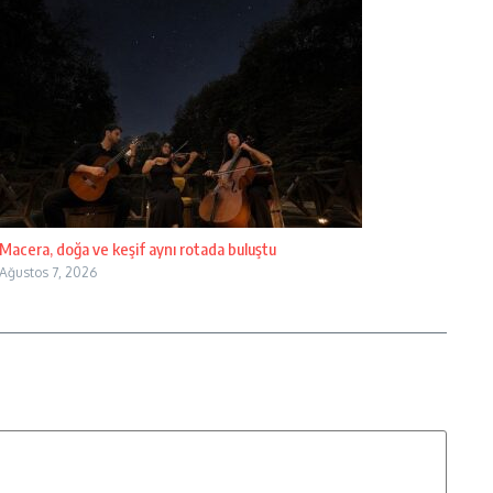
Macera, doğa ve keşif aynı rotada buluştu
Ağustos 7, 2026