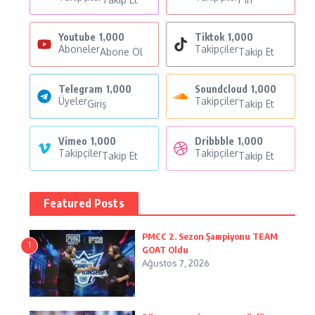
Youtube
1,000
Tiktok
1,000
Aboneler
Takipçiler
Abone Ol
Takip Et
Telegram
1,000
Soundcloud
1,000
Üyeler
Takipçiler
Giriş
Takip Et
Vimeo
1,000
Dribbble
1,000
Takipçiler
Takipçiler
Takip Et
Takip Et
Featured Posts
PMCC 2. Sezon Şampiyonu TEAM
1
GOAT Oldu
Ağustos 7, 2026