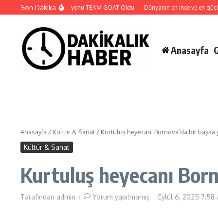
İçeriğe atla
Son Dakika
PMCC 2. Sezon Şampiyonu TEAM GOAT Oldu
Dünyanın en ince ve en güçlü kat
Anasayfa
Anasayfa
/
Kültür & Sanat
/
Kurtuluş heyecanı Bornova’da bir başka
Kültür & Sanat
Kurtuluş heyecanı Born
Tarafından
admin
Yorum yapılmamış
Eylül 6, 2025
7:58