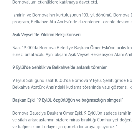
Bornovalıları etkinliklere katılmaya davet etti.
İzmir’in ve Bornova’nın kurtuluşunun 103. yıl dönümü, Bornova Be
program, Belkahve Ata Anı Evi’nde düzenlenen törenle devam ed
Aşık Veysel’de Yıldırım Bekçi konseri
Saat 19.00’da Bornova Belediye Başkanı Ömer Eşki’nin açılış k
süreci anlatacak. Aynı akşam Aşık Veysel Rekreasyon Alanı Amfi
9 Eylül’de Şehitlik ve Belkahve’de anlamlı törenler
9 Eylül Salı günü saat 10.00’da Bornova 9 Eylül Şehitliği’nde 
Belkahve Atatürk Anıtı’ndaki kutlama töreninde vals gösterisi, k
Başkan Eşki: “9 Eylül, özgürlüğün ve bağımsızlığın simgesi”
Bornova Belediye Başkanı Ömer Eşki, 9 Eylül’ün sadece İzmir’in
ve silah arkadaşlarının bizlere miras bıraktığı Cumhuriyet değer
ve bağımsız bir Türkiye için gururla bir araya geliyoruz.”