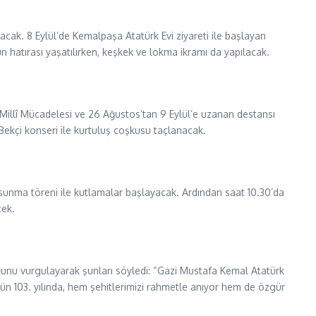
nacak. 8 Eylül’de Kemalpaşa Atatürk Evi ziyareti ile başlayan
hatırası yaşatılırken, keşkek ve lokma ikramı da yapılacak.
Millî Mücadelesi ve 26 Ağustos’tan 9 Eylül’e uzanan destansı
ekçi konseri ile kurtuluş coşkusu taçlanacak.
sunma töreni ile kutlamalar başlayacak. Ardından saat 10.30’da
cek.
ğunu vurgulayarak şunları söyledi: “Gazi Mustafa Kemal Atatürk
l’ün 103. yılında, hem şehitlerimizi rahmetle anıyor hem de özgür