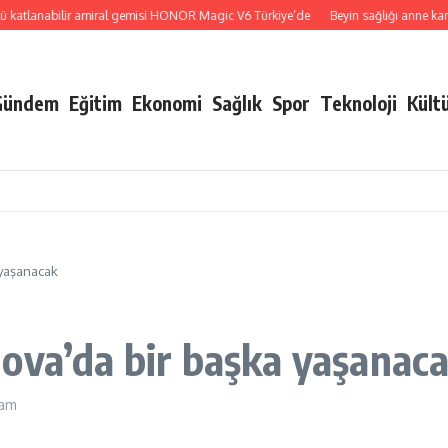
lanabilir amiral gemisi HONOR Magic V6 Türkiye’de
Beyin sağlığı anne karnında
Gündem
Eğitim
Ekonomi
Sağlık
Spor
Teknoloji
Kült
 yaşanacak
ova’da bir başka yaşanac
 am