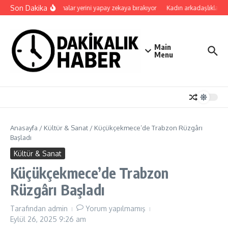
İçeriğe atla
Son Dakika
Uygulamalar yerini yapay zekaya bırakıyor
Kadın arkadaşlıkları ruh
Main
Menu
Anasayfa
/
Kültür & Sanat
/
Küçükçekmece’de Trabzon Rüzgârı
Başladı
Kültür & Sanat
Küçükçekmece’de Trabzon
Rüzgârı Başladı
Tarafından
admin
Yorum yapılmamış
Eylül 26, 2025
9:26 am