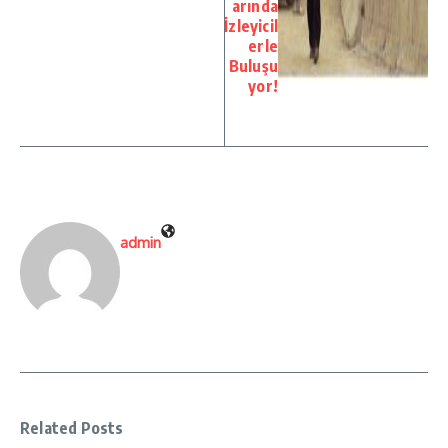
arında
İzleyicil
erle
Buluşu
yor!
admin
Related Posts