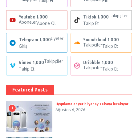
Takip Et
Pin
Takipçiler
Youtube
1,000
Tiktok
1,000
Aboneler
Abone Ol
Takip Et
Üyeler
Telegram
1,000
Soundcloud
1,000
Takipçiler
Giriş
Takip Et
Takipçiler
Vimeo
1,000
Dribbble
1,000
Takipçiler
Takip Et
Takip Et
Featured Posts
Uygulamalar yerini yapay zekaya bırakıyor
1
Ağustos 6, 2026