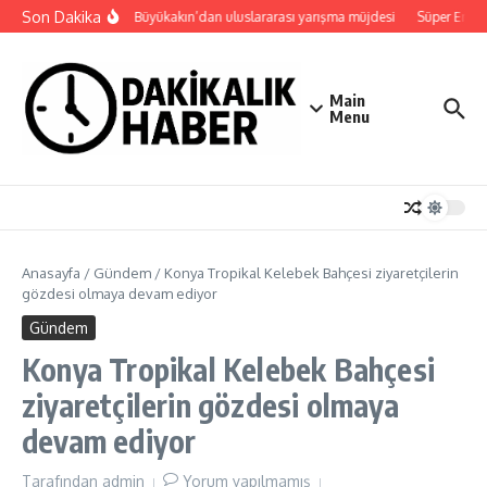
İçeriğe atla
Son Dakika
Başkan Büyükakın’dan uluslararası yarışma müjdesi
Süper Enduro
Main
Menu
Anasayfa
/
Gündem
/
Konya Tropikal Kelebek Bahçesi ziyaretçilerin
gözdesi olmaya devam ediyor
Gündem
Konya Tropikal Kelebek Bahçesi
ziyaretçilerin gözdesi olmaya
devam ediyor
Tarafından
admin
Yorum yapılmamış