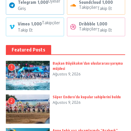
Üyeler
Telegram
1,000
Soundcloud
1,000
Takipçiler
Giriş
Takip Et
Takipçiler
Vimeo
1,000
Dribbble
1,000
Takipçiler
Takip Et
Takip Et
Featured Posts
Başkan Büyükakın’dan uluslararası yarışma
1
müjdesi
Ağustos 9, 2026
Süper Enduro’da kupalar sahiplerini buldu
2
Ağustos 9, 2026
Anne Şehir yaz akşamlarında “Arabesk”