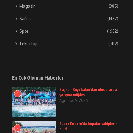
Magazin
(385)
Sağlık
(1487)
Spor
(1682)
Teknoloji
(1419)
En Çok Okunan Haberler
Başkan Büyükakın’dan uluslararası
1
yarışma müjdesi
Ağustos 9, 2026
Süper Enduro’da kupalar sahiplerini
2
buldu