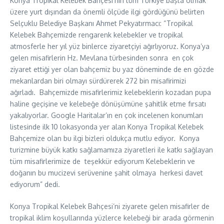
Konya Tropikal Kelebek Bahçesi’nin tüm Türkiye başta olmak
üzere yurt dışından da önemli ölçüde ilgi gördüğünü belirten
Selçuklu Belediye Başkanı Ahmet Pekyatırmacı: “Tropikal
Kelebek Bahçemizde rengarenk kelebekler ve tropikal
atmosferle her yıl yüz binlerce ziyaretçiyi ağırlıyoruz. Konya’ya
gelen misafirlerin Hz. Mevlana türbesinden sonra en çok
ziyaret ettiği yer olan bahçemiz bu yaz döneminde de en gözde
mekanlardan biri olmayı sürdürerek 272 bin misafirimizi
ağırladı. Bahçemizde misafirlerimiz kelebeklerin kozadan pupa
haline geçişine ve kelebeğe dönüşümüne şahitlik etme fırsatı
yakalıyorlar. Google Haritalar’ın en çok incelenen konumları
listesinde ilk 10 lokasyonda yer alan Konya Tropikal Kelebek
Bahçemize olan bu ilgi bizleri oldukça mutlu ediyor. Konya
turizmine büyük katkı sağlamamıza ziyaretleri ile katkı sağlayan
tüm misafirlerimize de teşekkür ediyorum Kelebeklerin ve
doğanın bu mucizevi serüvenine şahit olmaya herkesi davet
ediyorum” dedi.
Konya Tropikal Kelebek Bahçesi’ni ziyarete gelen misafirler de
tropikal iklim koşullarında yüzlerce kelebeği bir arada görmenin