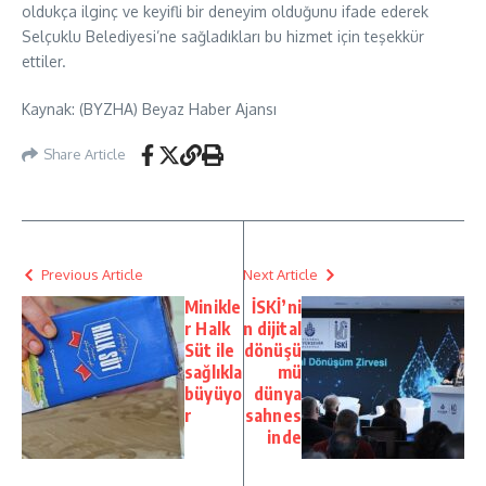
oldukça ilginç ve keyifli bir deneyim olduğunu ifade ederek
Selçuklu Belediyesi’ne sağladıkları bu hizmet için teşekkür
ettiler.
Kaynak: (BYZHA) Beyaz Haber Ajansı
Share Article
Previous Article
Next Article
Minikle
İSKİ’ni
r Halk
n dijital
Süt ile
dönüşü
sağlıkla
mü
büyüyo
dünya
r
sahnes
inde