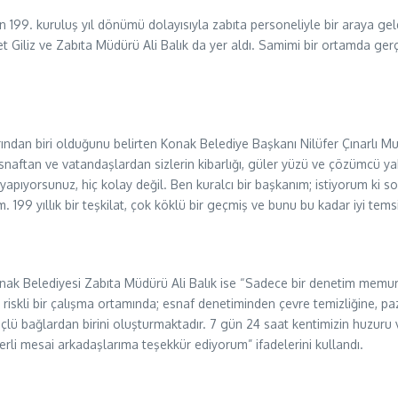
’nın 199. kuruluş yıl dönümü dolayısıyla zabıta personeliyle bir araya
 Giliz ve Zabıta Müdürü Ali Balık da yer aldı. Samimi bir ortamda ge
arından biri olduğunu belirten Konak Belediye Başkanı Nilüfer Çınarlı M
snaftan ve vatandaşlardan sizlerin kibarlığı, güler yüzü ve çözümcü yak
yapıyorsunuz, hiç kolay değil. Ben kuralcı bir başkanım; istiyorum ki s
m. 199 yıllık bir teşkilat, çok köklü bir geçmiş ve bunu bu kadar iyi t
nak Belediyesi Zabıta Müdürü Ali Balık ise “Sadece bir denetim memur
ve riskli bir çalışma ortamında; esnaf denetiminden çevre temizliğine, 
lü bağlardan birini oluşturmaktadır. 7 gün 24 saat kentimizin huzuru 
erli mesai arkadaşlarıma teşekkür ediyorum” ifadelerini kullandı.