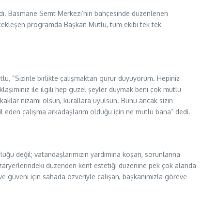
 geldi. Basmane Semt Merkezi’nin bahçesinde düzenlenen
rçekleşen programda Başkan Mutlu, tüm ekibi tek tek
utlu, “Sizinle birlikte çalışmaktan gurur duyuyorum. Hepiniz
laşımınız ile ilgili hep güzel şeyler duymak beni çok mutlu
okaklar nizami olsun, kurallara uyulsun. Bunu ancak sizin
emsil eden çalışma arkadaşlarım olduğu için ne mutlu bana” dedi.
luğu değil; vatandaşlarımızın yardımına koşan, sorunlarına
pazaryerlerindeki düzenden kent estetiği düzenine pek çok alanda
ve güveni için sahada özveriyle çalışan, başkanımızla göreve