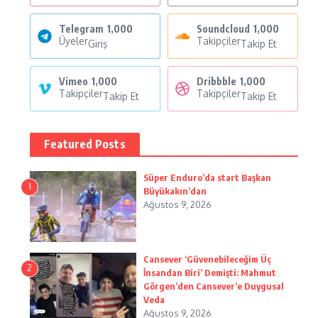
Telegram
1,000
Soundcloud
1,000
Üyeler
Takipçiler
Giriş
Takip Et
Vimeo
1,000
Dribbble
1,000
Takipçiler
Takipçiler
Takip Et
Takip Et
Featured Posts
Süper Enduro’da start Başkan
1
Büyükakın’dan
Ağustos 9, 2026
Cansever ‘Güvenebileceğim Üç
2
İnsandan Biri’ Demişti: Mahmut
Görgen’den Cansever’e Duygusal
Veda
Ağustos 9, 2026