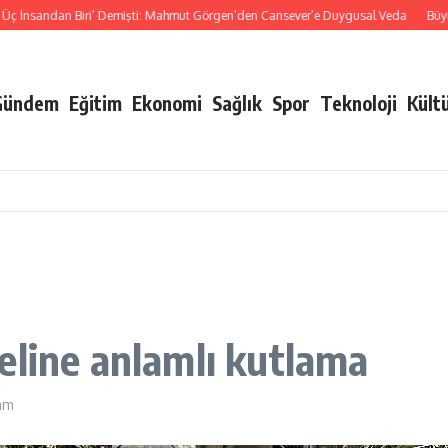
nsandan Biri’ Demişti: Mahmut Görgen’den Cansever’e Duygusal Veda
Büyükşehir
Gündem
Eğitim
Ekonomi
Sağlık
Spor
Teknoloji
Kült
eline anlamlı kutlama
 am