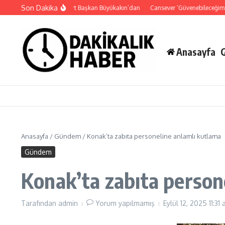
İçeriğe atla
Son Dakika
Süper Enduro’da start Başkan Büyükakın’dan
Cansever ‘Güvenebileceğim Üç İ
Anasayfa
Anasayfa
/
Gündem
/
​Konak’ta zabıta personeline anlamlı kutlama
Gündem
​Konak’ta zabıta person
Tarafından
admin
Yorum yapılmamış
Eylül 12, 2025
11:31