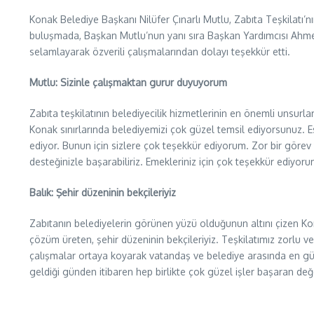
Konak Belediye Başkanı Nilüfer Çınarlı Mutlu, Zabıta Teşkilatı
buluşmada, Başkan Mutlu’nun yanı sıra Başkan Yardımcısı Ahmet
selamlayarak özverili çalışmalarından dolayı teşekkür etti.
Mutlu: Sizinle çalışmaktan gurur duyuyorum
Zabıta teşkilatının belediyecilik hizmetlerinin en önemli unsurl
Konak sınırlarında belediyemizi çok güzel temsil ediyorsunuz. E
ediyor. Bunun için sizlere çok teşekkür ediyorum. Zor bir görev 
desteğinizle başarabiliriz. Emekleriniz için çok teşekkür ediyoru
Balık: Şehir düzeninin bekçileriyiz
Zabıtanın belediyelerin görünen yüzü olduğunun altını çizen Ko
çözüm üreten, şehir düzeninin bekçileriyiz. Teşkilatımız zorlu 
çalışmalar ortaya koyarak vatandaş ve belediye arasında en güç
geldiği günden itibaren hep birlikte çok güzel işler başaran değ