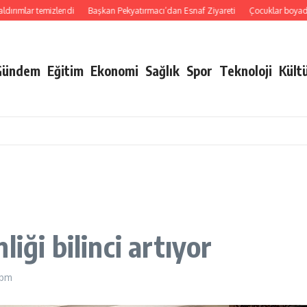
mlar temizlendi
Başkan Pekyatırmacı’dan Esnaf Ziyareti
Çocuklar boyadı, bir
Gündem
Eğitim
Ekonomi
Sağlık
Spor
Teknoloji
Kült
iği bilinci artıyor
 pm