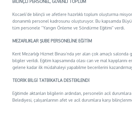
BİLİNÇLİ PERSONEL, GÜVENLİ TOPLUM
Kocaeli’de bilinçli ve afetlere hazırlıklı toplum oluşturma misyo
donanımlı personel kadrosunu oluşturuyor. Bu kapsamda Büyükşe
tüm personele “Yangın Önleme ve Söndürme Eğitimi” verdi.
MEZARLIKLAR ŞUBE PERSONELİNE EĞİTİM
Kent Mezarlığı Hizmet Binası’nda yer alan çok amaçlı salonda 
bilgiler verildi. Eğitim kapsamında olası can ve mal kayıplarını
gelene kadar ilk müdahaleyi yapabilme becerilerini kazandırmaya 
TEORİK BİLGİ TATBİKATLA DESTEKLENDİ
Eğitimde aktarılan bilgilerin ardından, personelin acil durumlara 
Belediyesi, çalışanlarının afet ve acil durumlara karşı bilinç