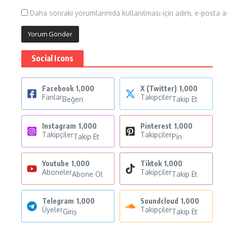
Daha sonraki yorumlarımda kullanılması için adım, e-posta ad
Social Icons
Facebook
1,000
X (Twitter)
1,000
Fanlar
Takipçiler
Beğen
Takip Et
Instagram
1,000
Pinterest
1,000
Takipçiler
Takipçiler
Takip Et
Pin
Youtube
1,000
Tiktok
1,000
Aboneler
Takipçiler
Abone Ol
Takip Et
Telegram
1,000
Soundcloud
1,000
Üyeler
Takipçiler
Giriş
Takip Et