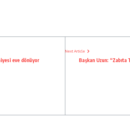
Next Article
aiyesi eve dönüyor
Başkan Uzun: “Zabıta 