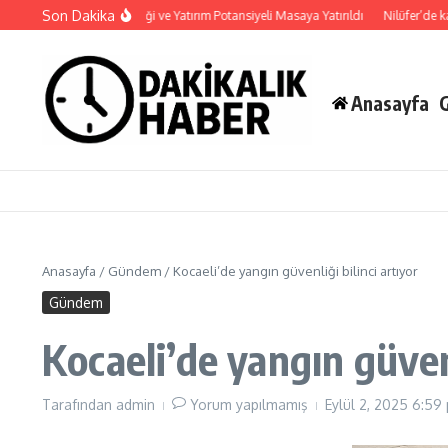
İçeriğe atla
Son Dakika
Haymana’nın Geleceği ve Yatırım Potansiyeli Masaya Yatırıldı
Nilüfer’de kaldırı
Anasayfa
Anasayfa
/
Gündem
/
Kocaeli’de yangın güvenliği bilinci artıyor
Gündem
Kocaeli’de yangın güvenl
Tarafından
admin
Yorum yapılmamış
Eylül 2, 2025
6:59