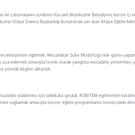
nu ile çalışmalarını sürdüren Kocaeli Büyükşehir Belediyesi, kurum içi 
hir İtfaiye Dairesi Başkanlığı bünyesinde yer alan İtfaiye Eğitim M
gerçekleştirilen eğitimde, Mezarlıklar Şube Müdürlüğü’nde görev yapan
 en aza indirmek amacıyla teorik olarak yangınla mücadele yöntemleri, y
yönelik bilgiler aktarıldı.
hazırlıklı olabilmesi için tatbikata geçildi. KOBİTEM eğitmenleri tarafın
lenmesini sağlamak amacıyla benzer eğitim programlarını önümüzdeki d