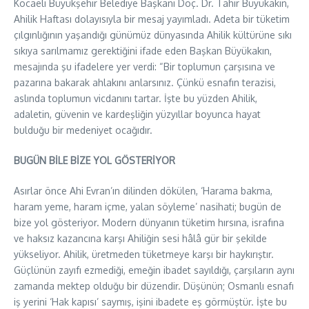
Kocaeli Büyükşehir Belediye Başkanı Doç. Dr. Tahir Büyükakın,
Ahilik Haftası dolayısıyla bir mesaj yayımladı. Adeta bir tüketim
çılgınlığının yaşandığı günümüz dünyasında Ahilik kültürüne sıkı
sıkıya sarılmamız gerektiğini ifade eden Başkan Büyükakın,
mesajında şu ifadelere yer verdi: “Bir toplumun çarşısına ve
pazarına bakarak ahlakını anlarsınız. Çünkü esnafın terazisi,
aslında toplumun vicdanını tartar. İşte bu yüzden Ahilik,
adaletin, güvenin ve kardeşliğin yüzyıllar boyunca hayat
bulduğu bir medeniyet ocağıdır.
BUGÜN BİLE BİZE YOL GÖSTERİYOR
Asırlar önce Ahi Evran’ın dilinden dökülen, ‘Harama bakma,
haram yeme, haram içme, yalan söyleme’ nasihati; bugün de
bize yol gösteriyor. Modern dünyanın tüketim hırsına, israfına
ve haksız kazancına karşı Ahiliğin sesi hâlâ gür bir şekilde
yükseliyor. Ahilik, üretmeden tüketmeye karşı bir haykırıştır.
Güçlünün zayıfı ezmediği, emeğin ibadet sayıldığı, çarşıların aynı
zamanda mektep olduğu bir düzendir. Düşünün; Osmanlı esnafı
iş yerini ‘Hak kapısı’ saymış, işini ibadete eş görmüştür. İşte bu