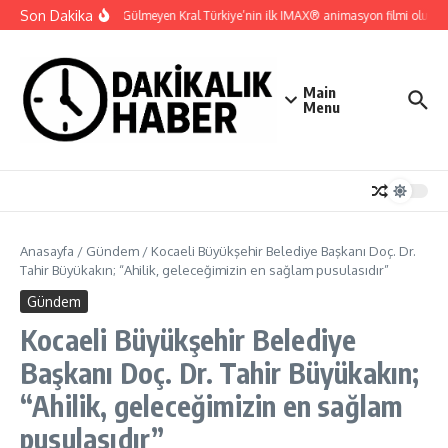
İçeriğe atla
Son Dakika
Gupi ve Gülmeyen Kral Türkiye’nin ilk IMAX® animasyon filmi oluyor
Main
Menu
Anasayfa
/
Gündem
/
Kocaeli Büyükşehir Belediye Başkanı Doç. Dr.
Tahir Büyükakın; “Ahilik, geleceğimizin en sağlam pusulasıdır”
Gündem
Kocaeli Büyükşehir Belediye
Başkanı Doç. Dr. Tahir Büyükakın;
“Ahilik, geleceğimizin en sağlam
pusulasıdır”