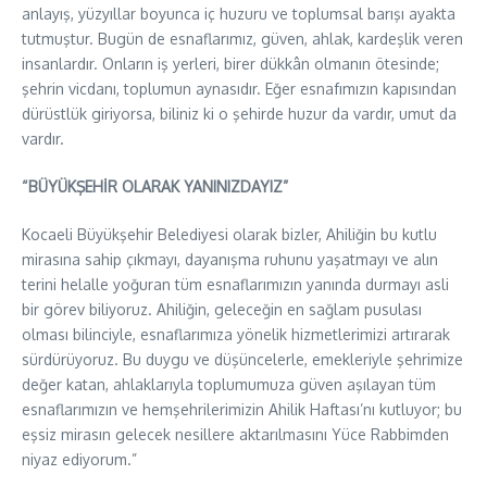
anlayış, yüzyıllar boyunca iç huzuru ve toplumsal barışı ayakta
tutmuştur. Bugün de esnaflarımız, güven, ahlak, kardeşlik veren
insanlardır. Onların iş yerleri, birer dükkân olmanın ötesinde;
şehrin vicdanı, toplumun aynasıdır. Eğer esnafımızın kapısından
dürüstlük giriyorsa, biliniz ki o şehirde huzur da vardır, umut da
vardır.
“BÜYÜKŞEHİR OLARAK YANINIZDAYIZ”
Kocaeli Büyükşehir Belediyesi olarak bizler, Ahiliğin bu kutlu
mirasına sahip çıkmayı, dayanışma ruhunu yaşatmayı ve alın
terini helalle yoğuran tüm esnaflarımızın yanında durmayı asli
bir görev biliyoruz. Ahiliğin, geleceğin en sağlam pusulası
olması bilinciyle, esnaflarımıza yönelik hizmetlerimizi artırarak
sürdürüyoruz. Bu duygu ve düşüncelerle, emekleriyle şehrimize
değer katan, ahlaklarıyla toplumumuza güven aşılayan tüm
esnaflarımızın ve hemşehrilerimizin Ahilik Haftası’nı kutluyor; bu
eşsiz mirasın gelecek nesillere aktarılmasını Yüce Rabbimden
niyaz ediyorum.”