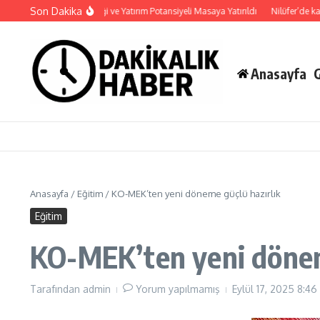
İçeriğe atla
Son Dakika
Haymana’nın Geleceği ve Yatırım Potansiyeli Masaya Yatırıldı
Nilüfer’de kaldırım
Anasayfa
Anasayfa
/
Eğitim
/
KO-MEK’ten yeni döneme güçlü hazırlık
Eğitim
KO-MEK’ten yeni dönem
Tarafından
admin
Yorum yapılmamış
Eylül 17, 2025
8:46