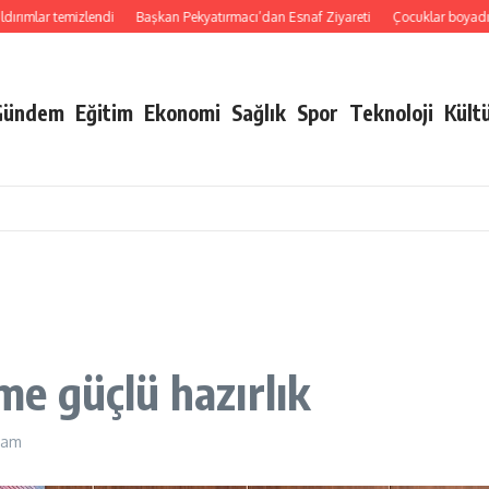
lar temizlendi
Başkan Pekyatırmacı’dan Esnaf Ziyareti
Çocuklar boyadı, bir 
Gündem
Eğitim
Ekonomi
Sağlık
Spor
Teknoloji
Kült
e güçlü hazırlık
 am