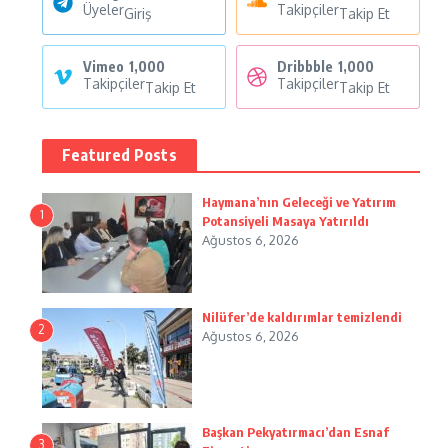
Üyeler
Takipçiler
Giriş
Takip Et
Vimeo
1,000
Dribbble
1,000
Takipçiler
Takipçiler
Takip Et
Takip Et
Featured Posts
Haymana’nın Geleceği ve Yatırım
1
Potansiyeli Masaya Yatırıldı
Ağustos 6, 2026
Nilüfer’de kaldırımlar temizlendi
2
Ağustos 6, 2026
Başkan Pekyatırmacı’dan Esnaf
3