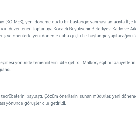
nın (KO-MEK), yeni döneme güçlü bir başlangıç yapması amacıyla İlçe Mi
esi için düzenlenen toplantıya Kocaeli Büyükşehir Belediyesi Kadın ve A
üş ve önerilerle yeni döneme daha güçlü bir başlangıç yapılacağını ifa
çmesi yönünde temennilerini dile getirdi. Malkoç, eğitim faaliyetlerin
uladı.
ecrübelerini paylaştı. Çözüm önerilerini sunan müdürler, yeni döneme il
ası yönünde görüşler dile getirildi.