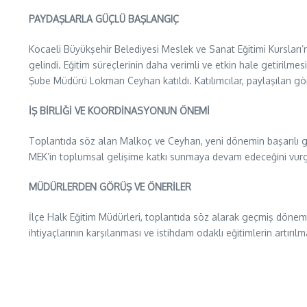
PAYDAŞLARLA GÜÇLÜ BAŞLANGIÇ
Kocaeli Büyükşehir Belediyesi Meslek ve Sanat Eğitimi Kursları’
gelindi. Eğitim süreçlerinin daha verimli ve etkin hale getirilm
Şube Müdürü Lokman Ceyhan katıldı. Katılımcılar, paylaşılan gör
İŞ BİRLİĞİ VE KOORDİNASYONUN ÖNEMİ
Toplantıda söz alan Malkoç ve Ceyhan, yeni dönemin başarılı ge
MEK’in toplumsal gelişime katkı sunmaya devam edeceğini vurg
MÜDÜRLERDEN GÖRÜŞ VE ÖNERİLER
İlçe Halk Eğitim Müdürleri, toplantıda söz alarak geçmiş dönem t
ihtiyaçlarının karşılanması ve istihdam odaklı eğitimlerin artırılm