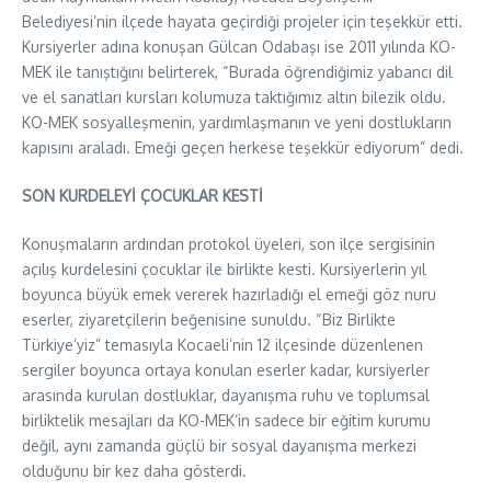
Belediyesi’nin ilçede hayata geçirdiği projeler için teşekkür etti.
Kursiyerler adına konuşan Gülcan Odabaşı ise 2011 yılında KO-
MEK ile tanıştığını belirterek, “Burada öğrendiğimiz yabancı dil
ve el sanatları kursları kolumuza taktığımız altın bilezik oldu.
KO-MEK sosyalleşmenin, yardımlaşmanın ve yeni dostlukların
kapısını araladı. Emeği geçen herkese teşekkür ediyorum” dedi.
SON KURDELEYİ ÇOCUKLAR KESTİ
Konuşmaların ardından protokol üyeleri, son ilçe sergisinin
açılış kurdelesini çocuklar ile birlikte kesti. Kursiyerlerin yıl
boyunca büyük emek vererek hazırladığı el emeği göz nuru
eserler, ziyaretçilerin beğenisine sunuldu. “Biz Birlikte
Türkiye’yiz” temasıyla Kocaeli’nin 12 ilçesinde düzenlenen
sergiler boyunca ortaya konulan eserler kadar, kursiyerler
arasında kurulan dostluklar, dayanışma ruhu ve toplumsal
birliktelik mesajları da KO-MEK’in sadece bir eğitim kurumu
değil, aynı zamanda güçlü bir sosyal dayanışma merkezi
olduğunu bir kez daha gösterdi.