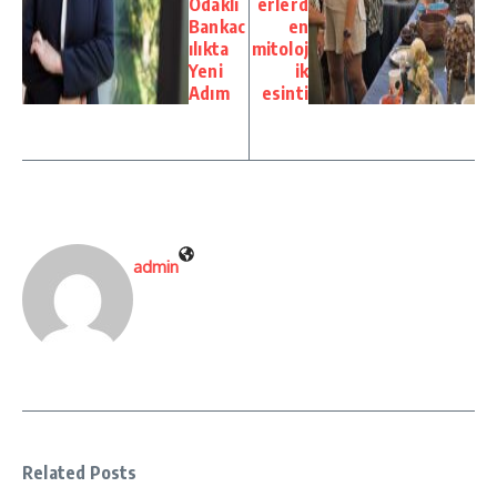
Odaklı
erlerd
Bankac
en
ılıkta
mitoloj
Yeni
ik
Adım
esinti
admin
Related Posts