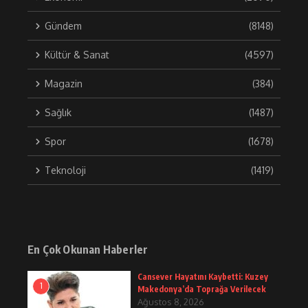
Gündem
(8148)
Kültür & Sanat
(4597)
Magazin
(384)
Sağlık
(1487)
Spor
(1678)
Teknoloji
(1419)
En Çok Okunan Haberler
Cansever Hayatını Kaybetti: Kuzey
1
Makedonya’da Toprağa Verilecek
Ağustos 8, 2026