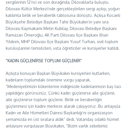
sergilerinin 12’nci ve son durağında, Dilovalılarla buluştu.
Dilovası Kültür Merkezi’nde gerçekleştirilen sergi açılışı, yoğun
katılımla birlik ve beraberlik tablosuna dönüştü. Açılışa Kocaeli
Büyükşehir Belediye Başkanı Tahir Büyükakın’ın yanı sıra
Dilovası Kaymakamı Metin Kubilay, Dilovası Belediye Başkanı
Ramazan Ömeroğlu, AK Parti Dilovası İlçe Başkanı İlhan
Yıldırım, MHP Dilovası İlçe Başkanı Yusuf Turhan, sivil toplum
kuruluşlarının temsilcileri, usta öğreticiler ve kursiyerler katıldı.
“KADIN GÜÇLENİRSE TOPLUM GÜÇLENİR”
Açılışta konuşan Başkan Büyükakın kursiyerleri kutlarken,
kadınların toplumdaki önemine vurgu yaparak,
“Medeniyetimizin kökenlerine indiğinizde kadınlarımızın baş tacı
yapıldığını görürsünüz. Çünkü kadın güçlenirse aile güçlenir,
aile güçlenirse toplum güçlenir. Birlik ve beraberliğin
güçlenmesi için kadını merkeze alarak çalışıyoruz. Bu anlayışla
Kadın ve Aile Hizmetleri Dairesi Başkanlığı’nı organizasyon
şemamızda en üst sıralara aldık” dedi. Vatandaş odaklı hizmet
anlayışını vurgulayan Büyükakın, “Bizim varlık sebebimiz