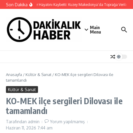
İçeriğe atla
Son Dakika
Cansever Hayatını Kaybetti: Kuzey Makedonya’da Toprağa Verilecek
Main
Menu
Anasayfa
/
Kültür & Sanat
/
KO-MEK ilçe sergileri Dilovası ile
tamamlandı
Kültür & Sanat
KO-MEK ilçe sergileri Dilovası ile
tamamlandı
Tarafından
admin
Yorum yapılmamış
Haziran 11, 2026
7:44 am