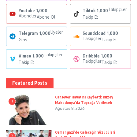
Takipçiler
Youtube
1,000
Tiktok
1,000
Aboneler
Abone Ol
Takip Et
Üyeler
Telegram
1,000
Soundcloud
1,000
Takipçiler
Giriş
Takip Et
Takipçiler
Vimeo
1,000
Dribbble
1,000
Takipçiler
Takip Et
Takip Et
Featured Posts
Cansever Hayatını Kaybetti: Kuzey
1
Makedonya’da Toprağa Verilecek
Ağustos 8, 2026
Osmangazi’de Geleceğin Yüzücüleri
2