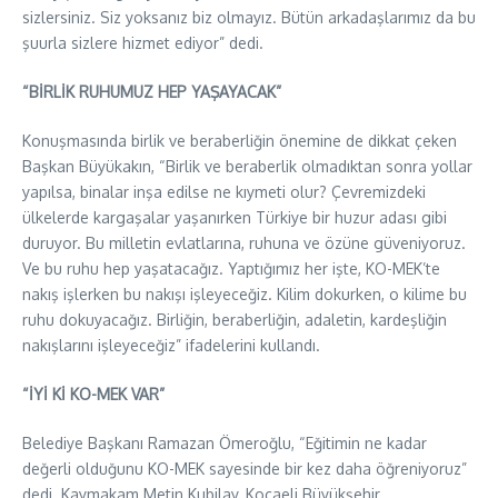
sizlersiniz. Siz yoksanız biz olmayız. Bütün arkadaşlarımız da bu
şuurla sizlere hizmet ediyor” dedi.
“BİRLİK RUHUMUZ HEP YAŞAYACAK”
Konuşmasında birlik ve beraberliğin önemine de dikkat çeken
Başkan Büyükakın, “Birlik ve beraberlik olmadıktan sonra yollar
yapılsa, binalar inşa edilse ne kıymeti olur? Çevremizdeki
ülkelerde kargaşalar yaşanırken Türkiye bir huzur adası gibi
duruyor. Bu milletin evlatlarına, ruhuna ve özüne güveniyoruz.
Ve bu ruhu hep yaşatacağız. Yaptığımız her işte, KO-MEK’te
nakış işlerken bu nakışı işleyeceğiz. Kilim dokurken, o kilime bu
ruhu dokuyacağız. Birliğin, beraberliğin, adaletin, kardeşliğin
nakışlarını işleyeceğiz” ifadelerini kullandı.
“İYİ Kİ KO-MEK VAR”
Belediye Başkanı Ramazan Ömeroğlu, “Eğitimin ne kadar
değerli olduğunu KO-MEK sayesinde bir kez daha öğreniyoruz”
dedi. Kaymakam Metin Kubilay, Kocaeli Büyükşehir