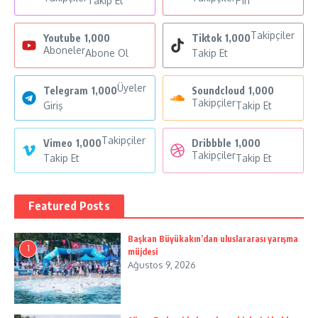
Takip Et
Pin
Takipçiler
Youtube
1,000
Tiktok
1,000
Aboneler
Abone Ol
Takip Et
Üyeler
Telegram
1,000
Soundcloud
1,000
Takipçiler
Giriş
Takip Et
Takipçiler
Vimeo
1,000
Dribbble
1,000
Takipçiler
Takip Et
Takip Et
Featured Posts
Başkan Büyükakın’dan uluslararası yarışma
1
müjdesi
Ağustos 9, 2026