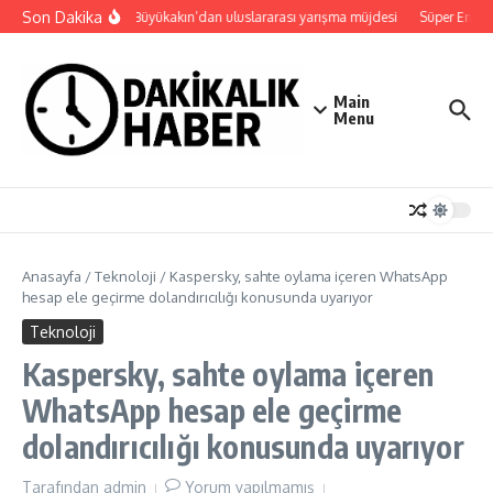
İçeriğe atla
Son Dakika
Başkan Büyükakın’dan uluslararası yarışma müjdesi
Süper Enduro’
Main
Menu
Anasayfa
/
Teknoloji
/
Kaspersky, sahte oylama içeren WhatsApp
hesap ele geçirme dolandırıcılığı konusunda uyarıyor
Teknoloji
Kaspersky, sahte oylama içeren
WhatsApp hesap ele geçirme
dolandırıcılığı konusunda uyarıyor
Tarafından
admin
Yorum yapılmamış