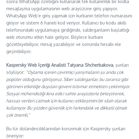
sonra WhatsApp özelliğini kullanarak tek kullanımlık bir kodla
mesajlaşma uygulamasının web arayüzüne giriş yapıyor.
WhatsApp Web’e giriş yapmak için kurbanın telefon numarasını
giriyor ve sistem 6 haneli kod veriyor. Kullanıcı bu kodu akıllı
telefonundaki uygulamaya girdiğinde, saldırganların başlattığı
web oturumu etkin hale geliyor. Böylece kurbanı
gözetleyebiliyor, mesaj yazabiliyor ve sonunda hesabı ele
geçirebiliyor.
Kaspersky Web İçeriği Analisti
Tatyana Shcherbakova
, şunları
söylüyor:
“Oylama içeren çevrimiçi yarışmaların şu anda çok
popüler olduğunu görüyoruz. Siber saldırganlar, bu zararsız gibi
görünen etkinliğe duyulan güveni istismar etmekten çekinmiyor.
Sosyal mühendisliği ikna edici sahte arayüzlerle birleştirerek,
hassas verileri çalmak için kullanıcı etkileşimini bir silah olarak
kullanıyor. Bu yüzden güvenlik için farkındalık ve dikkatli olmak
çok önemli.”
Bu tür dolandırıcılıklarından korunmak için Kaspersky şunları
öneriyor: