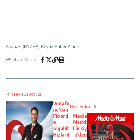
Kaynak: (BYZHA) Beyaz Haber Ajansı
Share Article
Previous Article
Vodafo
Next Article
ne’dan
Fiberd
Media
e
Markt
Gigabit
Türkiy
Hızlard
e’den