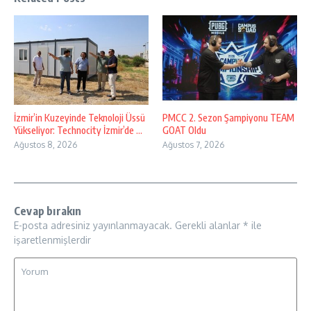
İzmir’in Kuzeyinde Teknoloji Üssü
PMCC 2. Sezon Şampiyonu TEAM
Yükseliyor: Technocity İzmir’de ...
GOAT Oldu
Ağustos 8, 2026
Ağustos 7, 2026
Cevap bırakın
E-posta adresiniz yayınlanmayacak.
Gerekli alanlar
*
ile
işaretlenmişlerdir