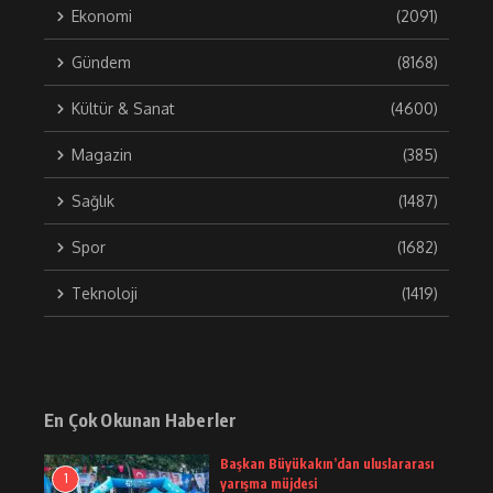
Ekonomi
(2091)
Gündem
(8168)
Kültür & Sanat
(4600)
Magazin
(385)
Sağlık
(1487)
Spor
(1682)
Teknoloji
(1419)
En Çok Okunan Haberler
Başkan Büyükakın’dan uluslararası
1
yarışma müjdesi