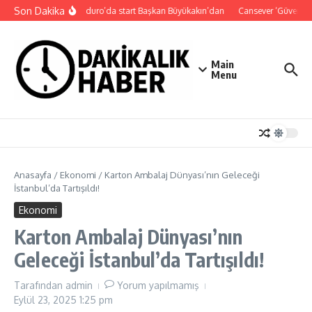
İçeriğe atla
Son Dakika
Süper Enduro’da start Başkan Büyükakın’dan
Cansever ‘Güvenebil
Main
Menu
Anasayfa
/
Ekonomi
/
Karton Ambalaj Dünyası’nın Geleceği
İstanbul’da Tartışıldı!
Ekonomi
Karton Ambalaj Dünyası’nın
Geleceği İstanbul’da Tartışıldı!
Tarafından
admin
Yorum yapılmamış
Eylül 23, 2025
1:25 pm