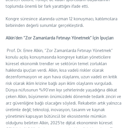
toplumda önemli bir fark yarattığını ifade etti.
Kongre süresince alanında uzman 12 konuşmacı, katılımcılara
birbirinden değerli sunumlar gerçekleştirdi.
Alkin’den “Zor Zamanlarda Fırtınayı Yönetmek” İçin İpuçları
Prof. Dr. Emre Alkin, “Zor Zamanlarda Fırtınayı Yönetmek”
konulu açılış konuşmasında kongreye katılan yöneticilere
küresel ekonomik trendler ve sektörün temel zorlukları
hakkında ipuçları verdi. Alkin, kısa vadeli riskler olarak
dezenformasyon ve aşırı hava olaylarını, uzun vadeli en kritik
risk olarak iklim krizine bağlı aşırı iklim olaylarını vurguladı.
Dünya nüfusunun %90’ının kıyı şehirlerinde yaşadığına dikkat
çeken Alkin, büyümenin önümüzdeki dönemde tedarik zinciri ve
arz güvenliğine bağlı olacağını söyledi. Rekabetin artık yalnızca
üretimle değil; teknoloji, inovasyon, tasarım ve kaynak
yönetimini kapsayan bütüncül bir ekosistemle mümkün
olduğunu belirten Alkin, 2025’te dijital ekonominin küresel