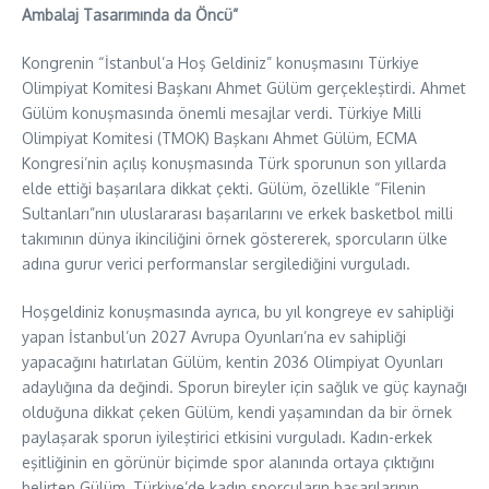
Ambalaj Tasarımında da Öncü”
Kongrenin “İstanbul’a Hoş Geldiniz” konuşmasını Türkiye
Olimpiyat Komitesi Başkanı Ahmet Gülüm gerçekleştirdi. Ahmet
Gülüm konuşmasında önemli mesajlar verdi. Türkiye Milli
Olimpiyat Komitesi (TMOK) Başkanı Ahmet Gülüm, ECMA
Kongresi’nin açılış konuşmasında Türk sporunun son yıllarda
elde ettiği başarılara dikkat çekti. Gülüm, özellikle “Filenin
Sultanları”nın uluslararası başarılarını ve erkek basketbol milli
takımının dünya ikinciliğini örnek göstererek, sporcuların ülke
adına gurur verici performanslar sergilediğini vurguladı.
Hoşgeldiniz konuşmasında ayrıca, bu yıl kongreye ev sahipliği
yapan İstanbul’un 2027 Avrupa Oyunları’na ev sahipliği
yapacağını hatırlatan Gülüm, kentin 2036 Olimpiyat Oyunları
adaylığına da değindi. Sporun bireyler için sağlık ve güç kaynağı
olduğuna dikkat çeken Gülüm, kendi yaşamından da bir örnek
paylaşarak sporun iyileştirici etkisini vurguladı. Kadın-erkek
eşitliğinin en görünür biçimde spor alanında ortaya çıktığını
belirten Gülüm, Türkiye’de kadın sporcuların başarılarının