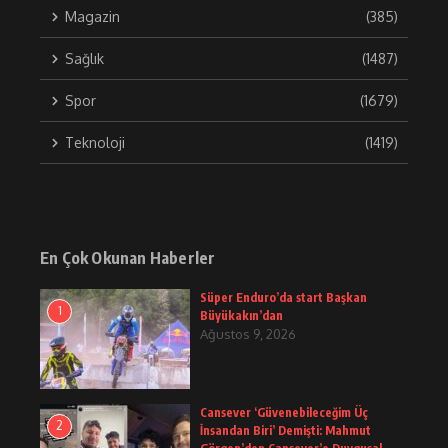
Magazin
(385)
Sağlık
(1487)
Spor
(1679)
Teknoloji
(1419)
En Çok Okunan Haberler
Süper Enduro’da start Başkan
1
Büyükakın’dan
Ağustos 9, 2026
Cansever ‘Güvenebileceğim Üç
2
İnsandan Biri’ Demişti: Mahmut