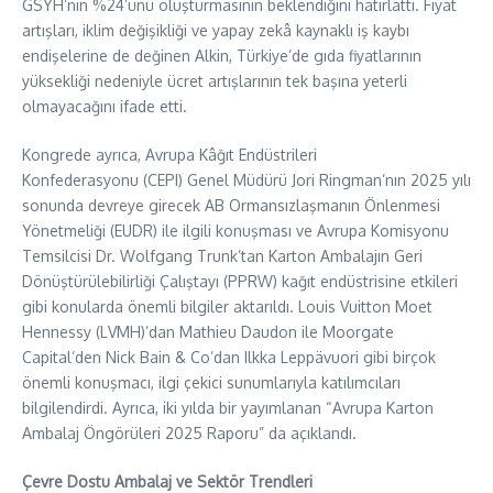
GSYH’nin %24’ünü oluşturmasının beklendiğini hatırlattı. Fiyat
artışları, iklim değişikliği ve yapay zekâ kaynaklı iş kaybı
endişelerine de değinen Alkin, Türkiye’de gıda fiyatlarının
yüksekliği nedeniyle ücret artışlarının tek başına yeterli
olmayacağını ifade etti.
Kongrede ayrıca, Avrupa Kâğıt Endüstrileri
Konfederasyonu (CEPI) Genel Müdürü Jori Ringman’nın 2025 yılı
sonunda devreye girecek AB Ormansızlaşmanın Önlenmesi
Yönetmeliği (EUDR) ile ilgili konuşması ve Avrupa Komisyonu
Temsilcisi Dr. Wolfgang Trunk’tan Karton Ambalajın Geri
Dönüştürülebilirliği Çalıştayı (PPRW) kağıt endüstrisine etkileri
gibi konularda önemli bilgiler aktarıldı. Louis Vuitton Moet
Hennessy (LVMH)’dan Mathieu Daudon ile Moorgate
Capital’den Nick Bain & Co’dan Ilkka Leppävuori gibi birçok
önemli konuşmacı, ilgi çekici sunumlarıyla katılımcıları
bilgilendirdi. Ayrıca, iki yılda bir yayımlanan “Avrupa Karton
Ambalaj Öngörüleri 2025 Raporu” da açıklandı.
Çevre Dostu Ambalaj ve Sektör Trendleri