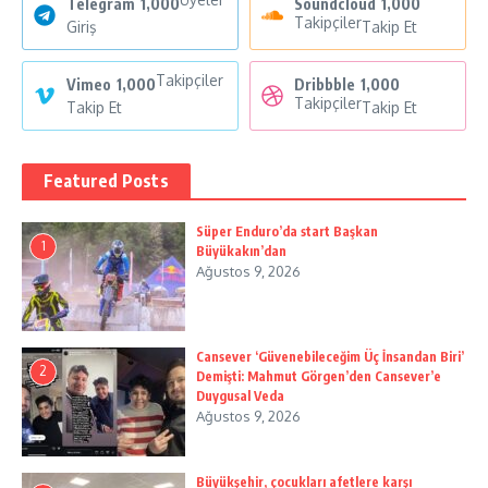
Telegram
1,000
Soundcloud
1,000
Takipçiler
Giriş
Takip Et
Takipçiler
Vimeo
1,000
Dribbble
1,000
Takipçiler
Takip Et
Takip Et
Featured Posts
Süper Enduro’da start Başkan
1
Büyükakın’dan
Ağustos 9, 2026
Cansever ‘Güvenebileceğim Üç İnsandan Biri’
2
Demişti: Mahmut Görgen’den Cansever’e
Duygusal Veda
Ağustos 9, 2026
Büyükşehir, çocukları afetlere karşı