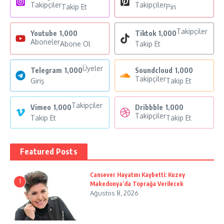
Takipçiler
Takipçiler
Takip Et
Pin
Takipçiler
Youtube
1,000
Tiktok
1,000
Aboneler
Abone Ol
Takip Et
Üyeler
Telegram
1,000
Soundcloud
1,000
Takipçiler
Giriş
Takip Et
Takipçiler
Vimeo
1,000
Dribbble
1,000
Takipçiler
Takip Et
Takip Et
Featured Posts
Cansever Hayatını Kaybetti: Kuzey
1
Makedonya’da Toprağa Verilecek
Ağustos 8, 2026