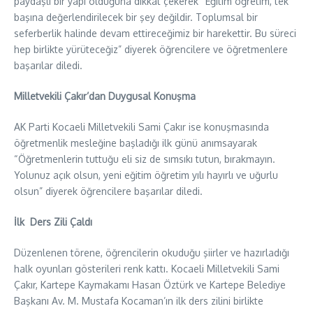
paydaşlı bir yapı olduğuna dikkat çekerek “Eğitim öğretim, tek
başına değerlendirilecek bir şey değildir. Toplumsal bir
seferberlik halinde devam ettireceğimiz bir harekettir. Bu süreci
hep birlikte yürüteceğiz” diyerek öğrencilere ve öğretmenlere
başarılar diledi.
Milletvekili Çakır’dan Duygusal Konuşma
AK Parti Kocaeli Milletvekili Sami Çakır ise konuşmasında
öğretmenlik mesleğine başladığı ilk günü anımsayarak
“Öğretmenlerin tuttuğu eli siz de sımsıkı tutun, bırakmayın.
Yolunuz açık olsun, yeni eğitim öğretim yılı hayırlı ve uğurlu
olsun” diyerek öğrencilere başarılar diledi.
İlk Ders Zili Çaldı
Düzenlenen törene, öğrencilerin okuduğu şiirler ve hazırladığı
halk oyunları gösterileri renk kattı. Kocaeli Milletvekili Sami
Çakır, Kartepe Kaymakamı Hasan Öztürk ve Kartepe Belediye
Başkanı Av. M. Mustafa Kocaman’ın ilk ders zilini birlikte