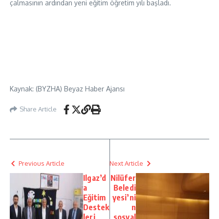
çalmasının ardından yeni eğitim öğretim yılı başladı.
Kaynak: (BYZHA) Beyaz Haber Ajansı
Share Article
Previous Article
Next Article
Ilgaz’d
Nilüfer
a
Beledi
Eğitim
yesi’ni
Destek
n
leri
sosyal