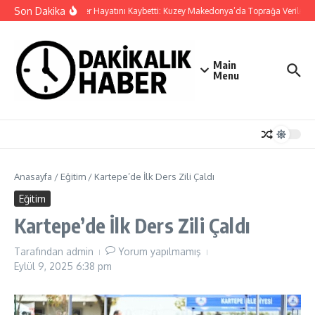
İçeriğe atla
Son Dakika
Cansever Hayatını Kaybetti: Kuzey Makedonya’da Toprağa Verilecek
Main
Menu
Anasayfa
/
Eğitim
/
Kartepe’de İlk Ders Zili Çaldı
Eğitim
Kartepe’de İlk Ders Zili Çaldı
Tarafından
admin
Yorum yapılmamış
Eylül 9, 2025
6:38 pm