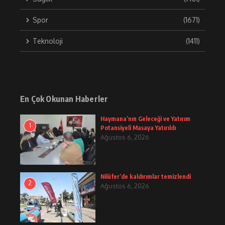
Spor
(1671)
Teknoloji
(1411)
En Çok Okunan Haberler
Haymana’nın Geleceği ve Yatırım
1
Potansiyeli Masaya Yatırıldı
Ağustos 6, 2026
Nilüfer’de kaldırımlar temizlendi
2
Ağustos 6, 2026