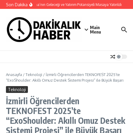
İçeriğe atla
Son Dakika
Haymana’nın Geleceği ve Yatırım Potansiyeli Masaya Yatırıldı
Nilü
Main
Menu
Anasayfa
/
Teknoloji
/
İzmirli Öğrencilerden TEKNOFEST 2025’te
“ExoShoulder: Akıllı Omuz Destek Sistemi Projesi” ile Büyük Başarı
Teknoloji
İzmirli Öğrencilerden
TEKNOFEST 2025’te
“ExoShoulder: Akıllı Omuz Destek
Sistemi Projesi” ile Büyük Başarı