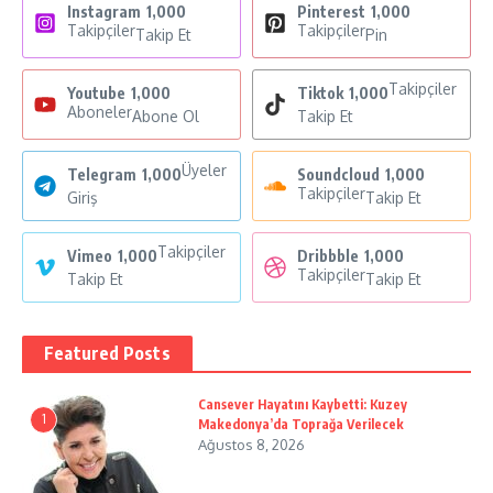
Instagram
1,000
Pinterest
1,000
Takipçiler
Takipçiler
Takip Et
Pin
Takipçiler
Youtube
1,000
Tiktok
1,000
Aboneler
Abone Ol
Takip Et
Üyeler
Telegram
1,000
Soundcloud
1,000
Takipçiler
Giriş
Takip Et
Takipçiler
Vimeo
1,000
Dribbble
1,000
Takipçiler
Takip Et
Takip Et
Featured Posts
Cansever Hayatını Kaybetti: Kuzey
1
Makedonya’da Toprağa Verilecek
Ağustos 8, 2026