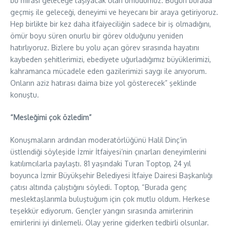
bu mirası geleceğe taşıyacak olan umudumuz. Bugün burada
geçmiş ile geleceği, deneyimi ve heyecanı bir araya getiriyoruz.
Hep birlikte bir kez daha itfaiyeciliğin sadece bir iş olmadığını,
ömür boyu süren onurlu bir görev olduğunu yeniden
hatırlıyoruz. Bizlere bu yolu açan görev sırasında hayatını
kaybeden şehitlerimizi, ebediyete uğurladığımız büyüklerimizi,
kahramanca mücadele eden gazilerimizi saygı ile anıyorum.
Onların aziz hatırası daima bize yol gösterecek” şeklinde
konuştu.
“Mesleğimi çok özledim”
Konuşmaların ardından moderatörlüğünü Halil Dinç’in
üstlendiği söyleşide İzmir İtfaiyesi’nin çınarları deneyimlerini
katılımcılarla paylaştı. 81 yaşındaki Turan Toptop, 24 yıl
boyunca İzmir Büyükşehir Belediyesi İtfaiye Dairesi Başkanlığı
çatısı altında çalıştığını söyledi. Toptop, “Burada genç
meslektaşlarımla buluştuğum için çok mutlu oldum. Herkese
teşekkür ediyorum. Gençler yangın sırasında amirlerinin
emirlerini iyi dinlemeli. Olay yerine giderken tedbirli olsunlar.