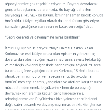
ağabeylerimize çok teşekkür ediyorum. Bayrağı devralacak
genç arkadaşlarımız da aramızda. Bu bayrağı daha ileri
taşıyacağız. 145 yıllık bir kurum. İzmir her zaman birçok konuda
öncü oldu. İtfaiye teşkilatı olarak da kendi farkını gösteriyor.
Elimizden geldiğince sizin sesinize kulak vereceğiz” dedi.
“Sabrı, cesareti ve dayanışmayı miras bıraktınız”
İzmir Büyükşehir Belediyesi İtfaiye Dairesi Başkanı Yaşar
Korkmaz ise eski itfaiye binası olan Apikam’ın yalnızca taş
duvarlardan oluşmadığını, yılların hatırasını, sayısız fedakarlığı
ve mesleğin köklerini içerisinde barındırdığını söyledi. Yıllarca
bu binada görev yaptığını belirten Korkmaz, “Sizlerle burada
olmak benim için gurur ve heyecan verici. Bu avluda hem
ömrünü mesleğe adamış, yangınlara ve afetlere karşı cesurca
mücadele eden emekli büyüklerimiz hem de bu bayrağı
devralmak için aramıza katılan genç kardeşlerimiz,
arkadaşlarımız var. Büyüklerimiz bize yalnızca tecrübelerini
değil, sabrı, cesareti ve dayanışmayı miras bıraktı. Gençler ise