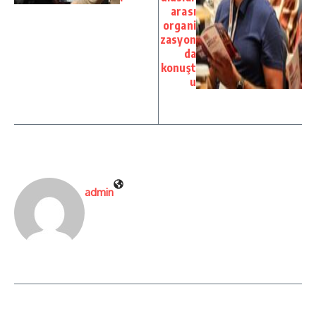
arası
organi
zasyon
da
konuşt
u
admin