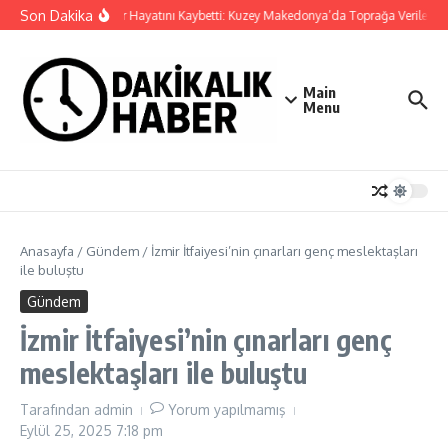
İçeriğe atla
Son Dakika
Cansever Hayatını Kaybetti: Kuzey Makedonya’da Toprağa Verilecek
Main
Menu
Anasayfa
/
Gündem
/
İzmir İtfaiyesi’nin çınarları genç meslektaşları
ile buluştu
Gündem
İzmir İtfaiyesi’nin çınarları genç
meslektaşları ile buluştu
Tarafından
admin
Yorum yapılmamış
Eylül 25, 2025
7:18 pm