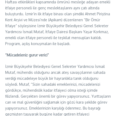
Haftası etkinlikleri kapsamında ömrünü mesleğe adayan emekli
itfaiye personeli ile genç meslektaşlarını aynı çatı altında
buluşturdu. İzmir’in ilk itfaiye binası olan şimdiki Ahmet Piriştina
Kent Arşivi ve Müzesi’nde (Apikam) düzenlenen “Bir Ömür
İtfaiye” söyleşisine İzmir Büyükşehir Belediyesi Genel Sekreter
Yardımcısı İsmail Mutaf, İtfaiye Dairesi Başkanı Yaşar Korkmaz,
emekli olan itfaiye personeli ile teşkilat mensupları katıldı.
Program, açılış konuşmaları ile başladı.
“Mücadeleniz gurur verici”
İzmir Büyükşehir Belediyesi Genel Sekreter Yardımcısı İsmail
Mutaf, mühendis olduğunu ancak ateş savaşçılarının sahada
verdiği mücadeleye büyük bir hayranlıkla tanık olduğunu
söyledi. Mutaf, “Sizin sahadaki emeklerinizi, mücadelenizi
gördükçe, mühendislik kadar itfaiyeci olma isteği içimde
filizlendi. Gerçekten önemli bir görev yapıyorsunuz. Yurttaşların
can ve mal güvenliğini sağlamak için gözü kara şekilde görev
yapıyorsunuz. Emeklerinizin karşılığı ödenmez. Bu bayrağı
geçmişten taşıyarak bugüne kadar getiren itfaiyeci