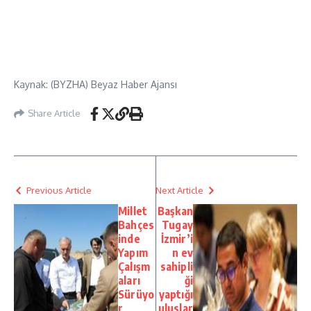
Kaynak: (BYZHA) Beyaz Haber Ajansı
Share Article
Previous Article
Next Article
Millet
Başkan
Bahçes
Tugay
inde
İzmir’i
Yapım
n ev
Çalışm
sahipli
aları
ği
Sürüyo
yaptığı
r
uluslar