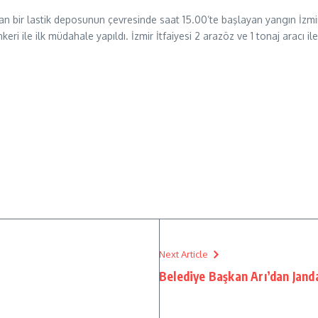
n bir lastik deposunun çevresinde saat 15.00’te başlayan yangın İzmir 
ri ile ilk müdahale yapıldı. İzmir İtfaiyesi 2 arazöz ve 1 tonaj aracı i
Next Article
Belediye Başkan Arı’dan Jand