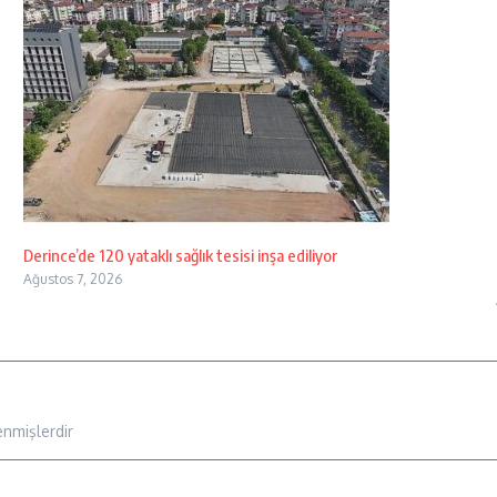
Derince’de 120 yataklı sağlık tesisi inşa ediliyor
Ağustos 7, 2026
enmişlerdir