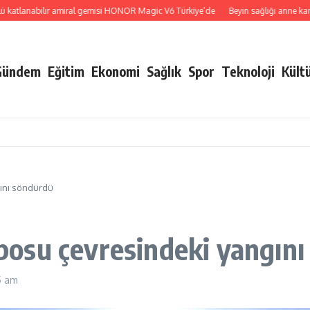
lanabilir amiral gemisi HONOR Magic V6 Türkiye’de
Beyin sağlığı anne karnında 
Gündem
Eğitim
Ekonomi
Sağlık
Spor
Teknoloji
Kült
gını söndürdü
deposu çevresindeki yangın
5 am