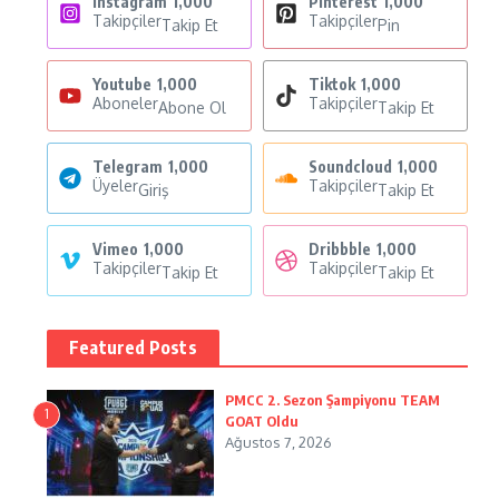
Instagram
1,000
Pinterest
1,000
Takipçiler
Takipçiler
Takip Et
Pin
Youtube
1,000
Tiktok
1,000
Aboneler
Takipçiler
Abone Ol
Takip Et
Telegram
1,000
Soundcloud
1,000
Üyeler
Takipçiler
Giriş
Takip Et
Vimeo
1,000
Dribbble
1,000
Takipçiler
Takipçiler
Takip Et
Takip Et
Featured Posts
PMCC 2. Sezon Şampiyonu TEAM
1
GOAT Oldu
Ağustos 7, 2026