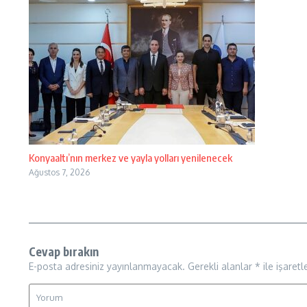
Konyaaltı’nın merkez ve yayla yolları yenilenecek
Ağustos 7, 2026
Cevap bırakın
E-posta adresiniz yayınlanmayacak.
Gerekli alanlar
*
ile işaretl