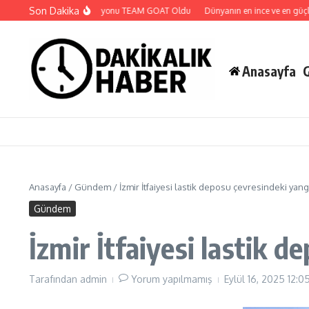
İçeriğe atla
Son Dakika
MCC 2. Sezon Şampiyonu TEAM GOAT Oldu
Dünyanın en ince ve en güçlü kat
Anasayfa
Anasayfa
/
Gündem
/
İzmir İtfaiyesi lastik deposu çevresindeki yan
Gündem
İzmir İtfaiyesi lastik 
Tarafından
admin
Yorum yapılmamış
Eylül 16, 2025
12:0